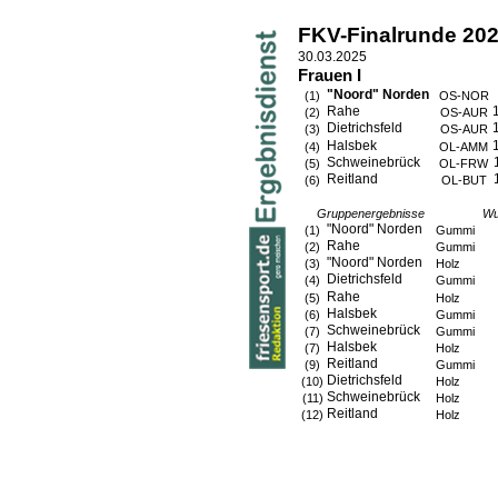
FKV-Finalrunde 20
30.03.2025
Frauen I
"Noord" Norden
(1)
OS-NOR
Rahe
(2)
OS-AUR
Dietrichsfeld
(3)
OS-AUR
Halsbek
(4)
OL-AMM
Schweinebrück
(5)
OL-FRW
Reitland
(6)
OL-BUT
Gruppenergebnisse
Wu
"Noord" Norden
(1)
Gummi
Rahe
(2)
Gummi
"Noord" Norden
(3)
Holz
Dietrichsfeld
(4)
Gummi
Rahe
(5)
Holz
Halsbek
(6)
Gummi
Schweinebrück
(7)
Gummi
Halsbek
(7)
Holz
Reitland
(9)
Gummi
Dietrichsfeld
(10)
Holz
Schweinebrück
(11)
Holz
Reitland
(12)
Holz