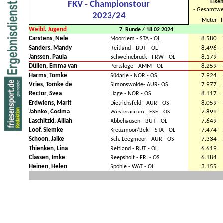
Eisen
FKV - Championstour
- Gesamtwe
2023/24
Meter
P
Weibl. Jugend
7. Runde / 18.02.2024
Carstens, Nele
8.580
Moorriem - STA - OL
Sanders, Mandy
8.496
Reitland - BUT - OL
Janssen, Paula
8.179
Schweinebrück - FRW - OL
Düllen, Emma van
8.259
Portsloge - AMM - OL
Harms, Tomke
7.924
Südarle - NOR - OS
Vries, Tomke de
7.977
Simonswolde- AUR- OS
Rector, Svea
8.117
Hage - NOR - OS
Erdwiens, Marit
8.059
Dietrichsfeld - AUR - OS
Jahnke, Cosima
7.899
Westeraccum - ESE - OS
Laschitzki, Alliah
7.649
Abbehausen - BUT - OL
Loof, Siemke
7.474
Kreuzmoor/Bek. - STA - OL
Schoon, Jaike
7.334
Sch.-Leegmoor - AUR - OS
Thienken, Lina
6.619
Reitland - BUT - OL
Classen, Imke
6.184
Reepsholt - FRI - OS
Heinen, Helen
3.155
Spohle - WAT - OL