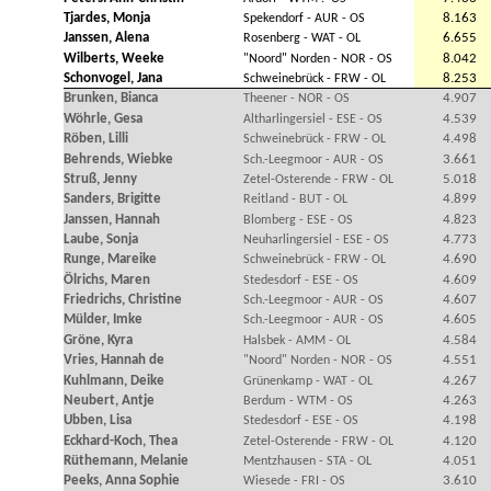
Tjardes, Monja
8.163
Spekendorf - AUR - OS
Janssen, Alena
6.655
Rosenberg - WAT - OL
Wilberts, Weeke
8.042
"Noord" Norden - NOR - OS
Schonvogel, Jana
8.253
Schweinebrück - FRW - OL
Brunken, Bianca
4.907
Theener - NOR - OS
Wöhrle, Gesa
4.539
Altharlingersiel - ESE - OS
Röben, Lilli
4.498
Schweinebrück - FRW - OL
Behrends, Wiebke
3.661
Sch.-Leegmoor - AUR - OS
Struß, Jenny
5.018
Zetel-Osterende - FRW - OL
Sanders, Brigitte
4.899
Reitland - BUT - OL
Janssen, Hannah
4.823
Blomberg - ESE - OS
Laube, Sonja
4.773
Neuharlingersiel - ESE - OS
Runge, Mareike
4.690
Schweinebrück - FRW - OL
Ölrichs, Maren
4.609
Stedesdorf - ESE - OS
Friedrichs, Christine
4.607
Sch.-Leegmoor - AUR - OS
Mülder, Imke
4.605
Sch.-Leegmoor - AUR - OS
Gröne, Kyra
4.584
Halsbek - AMM - OL
Vries, Hannah de
4.551
"Noord" Norden - NOR - OS
Kuhlmann, Deike
4.267
Grünenkamp - WAT - OL
Neubert, Antje
4.263
Berdum - WTM - OS
Ubben, Lisa
4.198
Stedesdorf - ESE - OS
Eckhard-Koch, Thea
4.120
Zetel-Osterende - FRW - OL
Rüthemann, Melanie
4.051
Mentzhausen - STA - OL
Peeks, Anna Sophie
3.610
Wiesede - FRI - OS