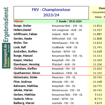
Eisen
FKV - Championstour
- Gesamtwe
2023/24
Meter
P
Männer
7. Runde / 18.02.2024
Runge, Stefan
11.812
Kreuzmoor/Bek. - STA - OL
Heiken,Daniel
11.937
Sch.-Leegmoor - AUR - OS
Schiffmann, Fabian
11.887
Südarle - NOR - OS
Gerdes, Hauke
11.808
Willmsfeld - ESE - OS
Wefer, Tim
11.615
Mentzhausen - STA- OL
Look, Ralf
11.741
Großheide - NOR - OS
Andreßen, Steffen
11.628
Burhafe - WTM - OS
Runge, Manuel
11.511
Kreuzmoor/Bek. - STA - OL
Kasper, Markus
11.503
Reepsholt - FRI - OS
Eisenhauer, Henning
11.356
Pfalzdorf - AUR - OS
Christians, Steffen
11.022
Reepsholt - FRI - OS
Quathammer, Simon
11.125
Bredehorn - FRW - OL
Heinemann, Sönke
10.742
Moorriem - STA - OL
Fitze, Andreas
11.448
Wiesede - FRI - OS
Rahmann, Matthias
10.775
Reepsholt - FRI - OS
Jahnke, Marian
10.741
Westeraccum - ESE - OS
Gerken, Matthias
9.513
Kreuzmoor/Bek. - STA - OL
Guderle, Mirco
8.771
Ardorf - WTM - OS
Badberg, Marcel
9.679
Leerhafe - FRI - OS