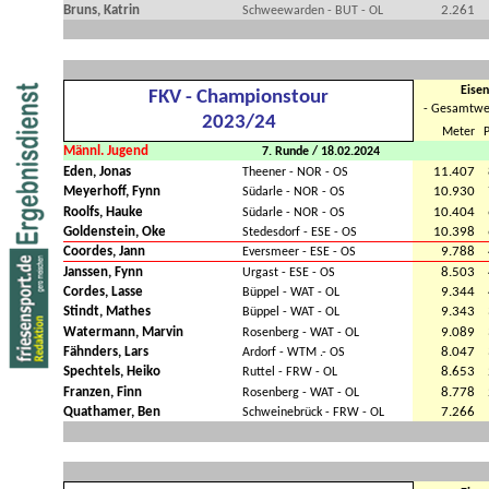
Bruns, Katrin
2.261
Schweewarden - BUT - OL
Eisen
FKV - Championstour
- Gesamtwe
2023/24
Meter
P
Männl. Jugend
7. Runde / 18.02.2024
Eden, Jonas
11.407
Theener - NOR - OS
Meyerhoff, Fynn
10.930
Südarle - NOR - OS
Roolfs, Hauke
10.404
Südarle - NOR - OS
Goldenstein, Oke
10.398
Stedesdorf - ESE - OS
Coordes, Jann
9.788
Eversmeer - ESE - OS
Janssen, Fynn
8.503
Urgast - ESE - OS
Cordes, Lasse
9.344
Büppel - WAT - OL
Stindt, Mathes
9.343
Büppel - WAT - OL
Watermann, Marvin
9.089
Rosenberg - WAT - OL
Fähnders, Lars
8.047
Ardorf - WTM .- OS
Spechtels, Heiko
8.653
Ruttel - FRW - OL
Franzen, Finn
8.778
Rosenberg - WAT - OL
Quathamer, Ben
7.266
Schweinebrück - FRW - OL