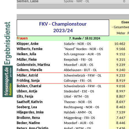
Siemen, Lasse
0
Spohle - WAT - OL
Eisen
FKV - Championstour
- Gesamtwe
2023/24
Meter
P
Frauen
7. Runde / 18.02.2024
Klöpper, Anke
10.462
Südarle - NOR - OS
Wilberts, Femke
9.566
"Noord" Norden - NOR - OS
Heiken, Julia
9.152
Sch.-Leegmoor - AUR - OS
Müller, Fieke
9.315
Reepsholt - FRI - OS
Goldenstein, Martina
9.239
Moordorf - AUR - OS
Folkens, Mareile
9.240
Abbehausen - BUT - OL
Müller, Astrid
9.233
Schweinebrück - FRW - OL
Fröhling, Sonja
8.919
Collrunge - FRI - OS
Bohlen, Chantal
9.016
Schweinebrück - FRW - OL
Ubben, Antje
8.997
Stedesdorf - ESE - OS
Eilts, Fenja
8.807
Uttel - WTM - OS
Saathoff, Kathrin
8.697
Theener - NOR - OS
Seeberg, Lea
8.463
Rechtsupweg - NOR - OS
Hiljegerdes, Imke
7.539
Halsbek - AMM - OL
Broßonn, Rena
7.447
Müggenkrug - FRI- OS
Becker, Nadine
8.446
Moordorf - AUR - OS
Peters. Ann-Christin
7.436
Ardorf - WTM .- OS