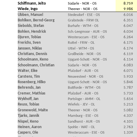
Schiffmann, Jelto
8.759
Südarle - NOR - OS
Wiede, Ingo
9.986
Theener - NOR - OS
Ubben, Manuel
6.016
Stedesdorf - ESE - OS
Bohlken, Bernd-Georg
6.351
Grabstede - FRW OL
Siebolds, Stefan
6.047
Burhafe - WTM - OS
Bohlen, Hendrick
6.034
Sch.-Leegmoor - AUR - OS
Djuren, Tobias
6.264
Westeraccum - ESE - OS
Frerichs, Sven
6.175
Ruttel - FRW - OL
Janssen, Niklas
6.174
Uttel - WTM - OS
Christians, Dennis
6.119
Großheide - NOR - OS
Schoolmann, Keno
6.114
Upgant-Schott - NOR - OS
Schoolmann, Christian
6.083
Südarle - NOR - OS
Walter, Eike
6.071
Pfalzdorf - AUR - OS
Carstens, Tim
5.933
Neuwesteel - NOR - OS
Rosenberg, Hilko
5.846
Upgant-Schott - NOR - OS
Behrends, Jan
5.787
Buttforde - WTM - OS
Cremer, Mathias
5.733
Pfalzdorf - AUR - OS
Wykhoff, Jan
5.654
Portsloge - AMM - OL
Reuss, Tobias
5.213
Wiefels - JEV - OL
Gronewold, Malte
5.082
Theener - NOR - OS
Tjarks, Jannik
4.337
Mamburg - ESE - OS
Nispel, Keno
4.101
Sandhorst - AUR - OS
Heinen, Aaron
2.763
Spohle - WAT - OL
Caspers, Ole
1.339
Westeraccum - ESE - OS