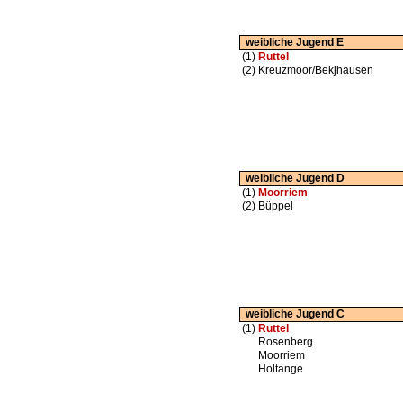
weibliche Jugend E
(1)
Ruttel
(2)
Kreuzmoor/Bekjhausen
weibliche Jugend D
(1)
Moorriem
(2)
Büppel
weibliche Jugend C
(1)
Ruttel
Rosenberg
Moorriem
Holtange