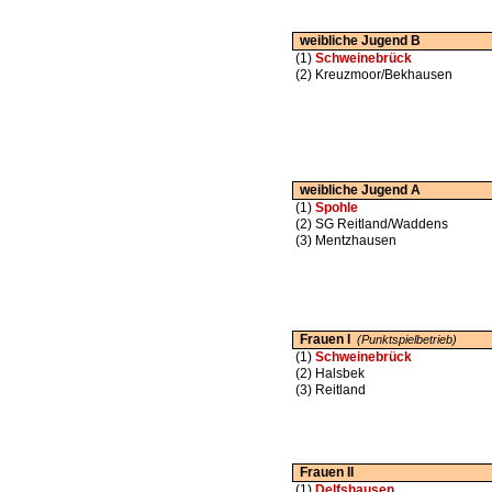
weibliche Jugend B
(1)
Schweinebrück
(2)
Kreuzmoor/Bekhausen
weibliche Jugend A
(1)
Spohle
(2)
SG Reitland/Waddens
(3)
Mentzhausen
Frauen I
(Punktspielbetrieb)
(1)
Schweinebrück
(2)
Halsbek
(3)
Reitland
Frauen II
(1)
Delfshausen