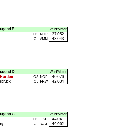
Jugend E
Wurf/Meter
37,052
OS
NOR
43,043
OL
AMM
Jugend D
Wurf/Meter
 Norden
40,076
OS
NOR
ebrück
42,034
OL
FRW
Jugend C
Wurf/Meter
44,041
OS
ESE
rg
46,062
OL
WAT