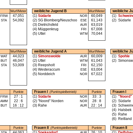
weibliche Jugend B
weibliche J
Wurf/Meter
Wurf/Meter
47,051
(1)
Südarle
60,049
(1)
Schwein
FRW
NOR
54,092
(2)
SG Blomberg/Neuschoo
61,143
(2)
Südarle
STA
ESE
(3)
Dietrichsfeld
63,019
AUR
(4)
Müggenkrug
67,008
FRI
(5)
Uttel
70,044
WTM
weibliche Jugend A
weibliche J
Wurf/Meter
Wurf/Meter
44,023
(1)
Simonswolde
60,009
(1)
Spohle
WAT
AUR
46,047
(2)
Uttel
61,043
(2)
Simonsw
BUT
WTM
53,009
(3)
Reepsholt
62,150
STA
FRI
(4)
Westeraccum
63,004
ESE
(5)
Norddeich
67,022
NOR
Frauen I
Frauen I
Punkte
(Punktspielbetrieb)
Punkte
27 : 1
(1)
Südarle
33 : 3
(1)
"Noord"
FRW
NOR
22 : 6
(2)
"Noord" Norden
28 : 8
(2)
Südarle
AMM
NOR
16 : 12
(3)
Rahe
22 : 14
(3)
Schwein
BUT
AUR
(4)
Halsbek
(5)
Rahe
(6)
Reitland
Frauen II
Frauen II
Punkte
(Punktspielbetrieb)
Punkte
44,063
(1)
Spekendorf
26 : 10
(1)
Delfsha
STA
AUR