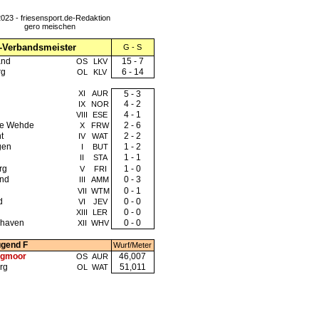
023 - friesensport.de-Redaktion
gero meischen
-Verbandsmeister
G - S
and
15 - 7
OS
LKV
rg
6 - 14
OL
KLV
XI
AUR
5 - 3
4 - 2
IX
NOR
4 - 1
VIII
ESE
he Wehde
2 - 6
X
FRW
t
2 - 2
IV
WAT
gen
1 - 2
I
BUT
1 - 1
II
STA
rg
1 - 0
V
FRI
nd
0 - 3
III
AMM
d
0 - 1
VII
WTM
d
0 - 0
VI
JEV
0 - 0
XIII
LER
shaven
0 - 0
XII
WHV
ugend F
Wurf/Meter
egmoor
46,007
OS
AUR
rg
51,011
OL
WAT