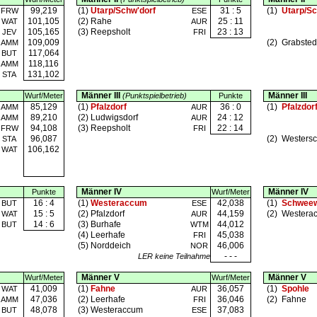
99,219
(1)
Utarp/Schw'dorf
31 : 5
(1)
Utarp/Sc
FRW
ESE
101,105
(2)
Rahe
25 : 11
WAT
AUR
105,165
(3)
Reepsholt
23 : 13
JEV
FRI
109,009
(2)
Grabste
AMM
117,064
BUT
118,116
AMM
131,102
STA
Männer III
Männer III
Wurf/Meter
(Punktspielbetrieb)
Punkte
85,129
(1)
Pfalzdorf
36 : 0
(1)
Pfalzdor
AMM
AUR
89,210
(2)
Ludwigsdorf
24 : 12
AMM
AUR
94,108
(3)
Reepsholt
22 : 14
FRW
FRI
96,087
(2)
Westers
STA
106,162
WAT
Männer IV
Männer IV
Punkte
Wurf/Meter
16 : 4
(1)
Westeraccum
42,038
(1)
Schwee
BUT
ESE
15 : 5
(2)
Pfalzdorf
44,159
(2)
Westera
WAT
AUR
14 : 6
(3)
Burhafe
44,012
BUT
WTM
(4)
Leerhafe
45,038
FRI
(5)
Norddeich
46,006
NOR
- - -
LER keine Teilnahme
Männer V
Männer V
Wurf/Meter
Wurf/Meter
41,009
(1)
Fahne
36,057
(1)
Spohle
WAT
AUR
47,036
(2)
Leerhafe
36,046
(2)
Fahne
AMM
FRI
48,078
(3)
Westeraccum
37,083
BUT
ESE