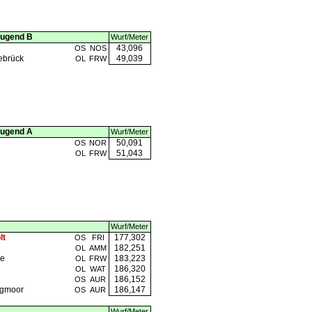
Jugend B
Wurf/Meter
43,096
OS
NOS
ebrück
49,039
OL
FRW
Jugend A
Wurf/Meter
50,091
OS
NOR
51,043
OL
FRW
Wurf/Meter
lt
177,302
OS
FRI
182,251
OL
AMM
de
183,223
OL
FRW
186,320
OL
WAT
186,152
OS
AUR
egmoor
186,147
OS
AUR
Wurf/Meter