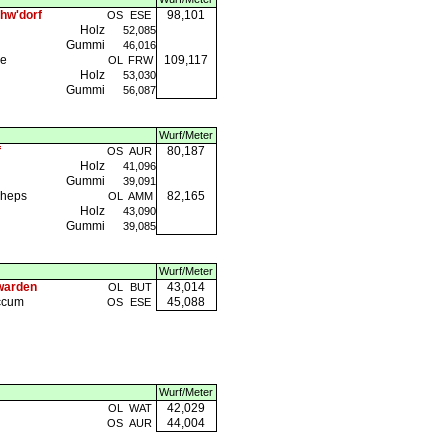
hw'dorf
98,101
OS
ESE
Holz
52,085
Gummi
46,016
de
109,117
OL
FRW
Holz
53,030
Gummi
56,087
Wurf/Meter
f
80,187
OS
AUR
Holz
41,096
Gummi
39,091
cheps
82,165
OL
AMM
Holz
43,090
Gummi
39,085
Wurf/Meter
warden
43,014
OL
BUT
ccum
45,088
OS
ESE
Wurf/Meter
42,029
OL
WAT
44,004
OS
AUR