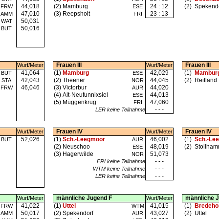
44,018
(2)
Mamburg
24 : 12
(2)
Spekendo
FRW
ESE
47,010
(3)
Reepsholt
23 : 13
AMM
FRI
50,031
WAT
50,016
BUT
Frauen III
Frauen III
Wurf/Meter
Wurf/Meter
41,064
(1)
Mamburg
42,029
(1)
Mambur
BUT
ESE
42,043
(2)
Theener
44,045
(2)
Reitland
STA
NOR
46,046
(3)
Victorbur
44,020
FRW
AUR
(4)
Alt-Neufunnixsiel
44,013
ESE
(5)
Müggenkrug
47,060
FRI
- - -
LER keine Teilnahme
Frauen IV
Frauen IV
Wurf/Meter
Wurf/Meter
52,026
(1)
Sch.-Leegmoor
46,002
(1)
Sch.-Le
BUT
AUR
(2)
Neuschoo
48,019
(2)
Stollha
ESE
(3)
Hagerwilde
51,073
NOR
- - -
FRI keine Teilnahme
- - -
WTM keine Teilnahme
- - -
LER keine Teilnahme
männliche Jugend F
männliche 
Wurf/Meter
Wurf/Meter
41,022
(1)
Uttel
41,015
(1)
Bredeho
FRW
WTM
50,017
(2)
Spekendorf
43,027
(2)
Uttel
AMM
AUR