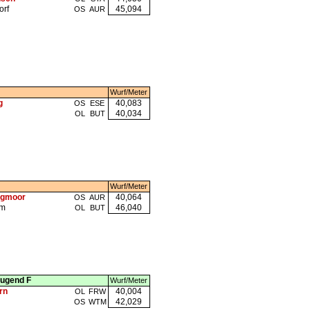
rf
45,094
OS
AUR
Wurf/Meter
g
40,083
OS
ESE
40,034
OL
BUT
Wurf/Meter
egmoor
40,064
OS
AUR
mm
46,040
OL
BUT
Jugend F
Wurf/Meter
rn
40,004
OL
FRW
42,029
OS
WTM