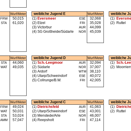
weibliche Jugend E
weibliche J
Wurf/Meter
Wurf/Meter
50,015
(1)
Eversmeer
32,068
(1)
Eversme
FRW
ESE
61,020
(2)
Etzel
35,028
(2)
Ruttel
STA
FRI
(3)
Victorbur
44,099
AUR
(4)
SG Großheide/Südarle
45,039
NOR
weibliche Jugend D
weibliche J
Wurf/Meter
Wurf/Meter
44,060
(1)
Sch.-Leegmoor
32,094
(1)
Sch.-Le
STA
AUR
49,035
(2)
Südarle
37,007
(2)
Moorrie
WAT
NOR
(3)
Ardorf
38,110
WTM
(4)
Utarp/Schweindorf
40,072
ESE
(5)
Collrunge/B.W.
42,005
FRI
weibliche Jugend C
weibliche J
Wurf/Meter
Wurf/Meter
49,024
(1)
Dietrichsfeld
41,063
(1)
Dietrich
FRW
AUR
50,031
(2)
Utarp/Schweindorf
43,001
(2)
Ruttel
WAT
ESE
53,024
(3)
Menstede/Arle
46,007
STA
NOR
57,047
(4)
Reepsholt
47,114
AMM
FRI