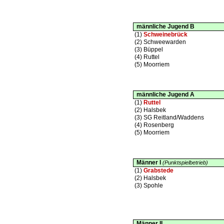
männliche Jugend B
(1)
Schweinebrück
(2)
Schweewarden
(3)
Büppel
(4)
Ruttel
(5)
Moorriem
männliche Jugend A
(1)
Ruttel
(2)
Halsbek
(3)
SG Reitland/Waddens
(4)
Rosenberg
(5)
Moorriem
Männer I
(Punktspielbetrieb)
(1)
Grabstede
(2)
Halsbek
(3)
Spohle
Männer II