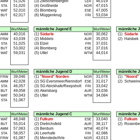
51,026
(3)
Zwischenbergen
46,019
AMM
LER
51,020
(4)
Großheide
47,015
STA
NOR
52,010
(5)
Blomberg
47,005
WAT
ESE
62,017
(6)
Müggenkrug
53,034
BUT
FRI
männliche Jugend E
männliche 
Wurf/Meter
Wurf/Meter
40,016
(1)
Südarle
30,062
(1)
Südarle
AMM
NOR
43,039
(2)
Middels
35,053
(2)
Halsbek
FRW
AUR
51,025
(3)
Etzel
37,031
STA
FRI
53,002
(4)
Blomberg
37,016
BUT
ESE
59,031
(5)
Uttel
44,014
WAT
WTM
männliche Jugend D
männliche 
Wurf/Meter
Wurf/Meter
39,046
(1)
"Noord" Norden
31,078
(1)
"Noord"
FRW
NOR
42,028
(2)
SG Eversmeer/Nenndorf
31,017
(2)
Schwein
AMM
ESE
46,057
(3)
SG Abickhafe/Reepsholt
33,042
STA
FRI
49,058
(4)
Akelsbarg
33,036
BUT
AUR
50,043
(5)
Uttel
34,084
WAT
WTM
51,067
STA
männliche Jugend C
männliche 
Wurf/Meter
Wurf/Meter
48,048
(1)
Fulkum
33,040
(1)
Fulkum
WAT
ESE
55,014
(2)
Dietrichsfeld
38,117
(2)
Rosenbe
BUT
AUR
57,063
(3)
Berdum
40,074
AMM
WTM
58,057
(4)
Leerhafe
42,086
STA
FRI
61,087
(5)
Menstede/Arle
43,013
FRW
NOR