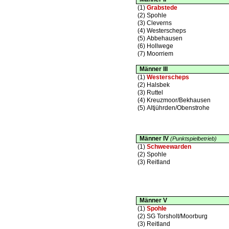
(1)
Grabstede
(2)
Spohle
(3)
Cleverns
(4)
Westerscheps
(5)
Abbehausen
(6)
Hollwege
(7)
Moorriem
Männer III
(1)
Westerscheps
(2)
Halsbek
(3)
Ruttel
(4)
Kreuzmoor/Bekhausen
(5)
Altjührden/Obenstrohe
Männer IV
(Punktspielbetrieb)
(1)
Schweewarden
(2)
Spohle
(3)
Reitland
Männer V
(1)
Spohle
(2)
SG Torsholt/Moorburg
(3)
Reitland