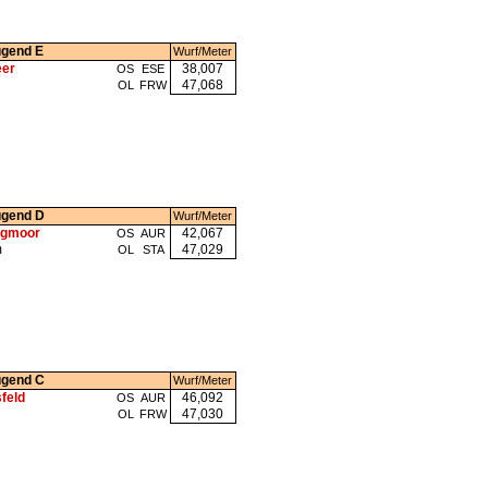
ugend E
Wurf/Meter
er
38,007
OS
ESE
47,068
OL
FRW
ugend D
Wurf/Meter
egmoor
42,067
OS
AUR
m
47,029
OL
STA
ugend C
Wurf/Meter
sfeld
46,092
OS
AUR
47,030
OL
FRW