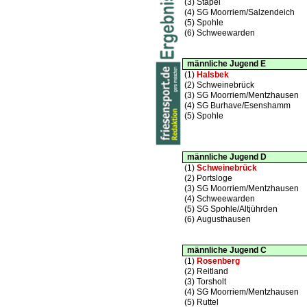
(3)
Stapel
(4)
SG Moorriem/Salzendeich
(5)
Spohle
(6)
Schweewarden
männliche Jugend E
(1)
Halsbek
(2)
Schweinebrück
(3)
SG Moorriem/Mentzhausen
(4)
SG Burhave/Esenshamm
(5)
Spohle
männliche Jugend D
(1)
Schweinebrück
(2)
Portsloge
(3)
SG Moorriem/Mentzhausen
(4)
Schweewarden
(5)
SG Spohle/Altjührden
(6)
Augusthausen
männliche Jugend C
(1)
Rosenberg
(2)
Reitland
(3)
Torsholt
(4)
SG Moorriem/Mentzhausen
(5)
Ruttel