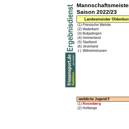
Mannschaftsmeiste
Saison 2022/23
Landesmeister Oldenbur
(1)
Friesische Wehde
(2)
Waterkant
(3)
Butjadingen
(4)
Ammerland
(5)
Stadland
(6)
Jeverland
(-)
Wilhelmshaven
weibliche Jugend F
(1)
Rosenberg
(2)
Holtange