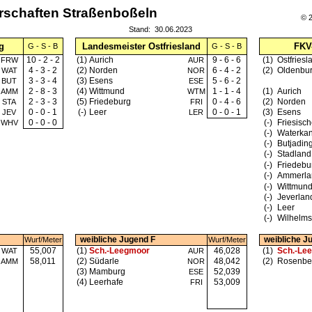
rschaften Straßenboßeln
© 2
Stand:
30.06.2023
g
Landesmeister Ostfriesland
FKV
G - S - B
G - S - B
10 - 2 - 2
(1)
Aurich
9 - 6 - 6
(1)
Ostfriesl
FRW
AUR
4 - 3 - 2
(2)
Norden
6 - 4 - 2
(2)
Oldenbu
WAT
NOR
3 - 3 - 4
(3)
Esens
5 - 6 - 2
BUT
ESE
2 - 8 - 3
(4)
Wittmund
1 - 1 - 4
(1)
Aurich
AMM
WTM
2 - 3 - 3
(5)
Friedeburg
0 - 4 - 6
(2)
Norden
STA
FRI
0 - 0 - 1
(-)
Leer
0 - 0 - 1
(3)
Esens
JEV
LER
0 - 0 - 0
(-)
Friesisc
WHV
(-)
Waterkan
(-)
Butjadin
(-)
Stadland
(-)
Friedebu
(-)
Ammerla
(-)
Wittmun
(-)
Jeverlan
(-)
Leer
(-)
Wilhelm
weibliche Jugend F
weibliche J
Wurf/Meter
Wurf/Meter
55,007
(1)
Sch.-Leegmoor
46,028
(1)
Sch.-Le
WAT
AUR
58,011
(2)
Südarle
48,042
(2)
Rosenbe
AMM
NOR
(3)
Mamburg
52,039
ESE
(4)
Leerhafe
53,009
FRI