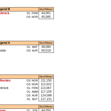
ugend B
Wurf/Meter
ebrück
44,061
OL
FRW
45,085
OS
NOR
ugend A
Wurf/Meter
48,080
OL
WAT
olde
50,019
OS
AUR
Wurf/Meter
 Norden
111,150
OS
NOR
112,022
OS
NOR
ebrück
113,067
OL
FRW
117,159
OL
AMM
124,088
OS
AUR
127,151
OL
BUT
Wurf/Meter
usen
44,050
OL
STA