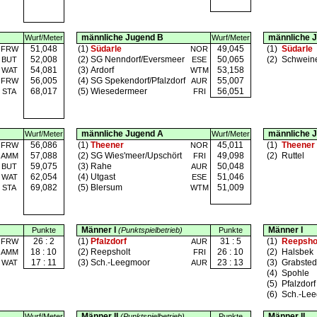
männliche Jugend B
männliche 
Wurf/Meter
Wurf/Meter
51,048
(1)
Südarle
49,045
(1)
Südarle
FRW
NOR
52,008
(2)
SG Nenndorf/Eversmeer
50,065
(2)
Schwein
BUT
ESE
54,081
(3)
Ardorf
53,158
WAT
WTM
56,005
(4)
SG Spekendorf/Pfalzdorf
55,007
FRW
AUR
68,017
(5)
Wiesedermeer
56,051
STA
FRI
männliche Jugend A
männliche 
Wurf/Meter
Wurf/Meter
56,086
(1)
Theener
45,011
(1)
Theener
FRW
NOR
57,088
(2)
SG Wies'meer/Upschört
49,098
(2)
Ruttel
AMM
FRI
59,075
(3)
Rahe
50,048
BUT
AUR
62,054
(4)
Utgast
51,046
WAT
ESE
69,082
(5)
Blersum
51,009
STA
WTM
Männer I
Männer I
Punkte
(Punktspielbetrieb)
Punkte
26 : 2
(1)
Pfalzdorf
31 : 5
(1)
Reepsho
FRW
AUR
18 : 10
(2)
Reepsholt
26 : 10
(2)
Halsbek
AMM
FRI
17 : 11
(3)
Sch.-Leegmoor
23 : 13
(3)
Grabste
WAT
AUR
(4)
Spohle
(5)
Pfalzdorf
(6)
Sch.-Le
Männer II
Männer II
Wurf/Meter
(Punktspielbetrieb)
Punkte