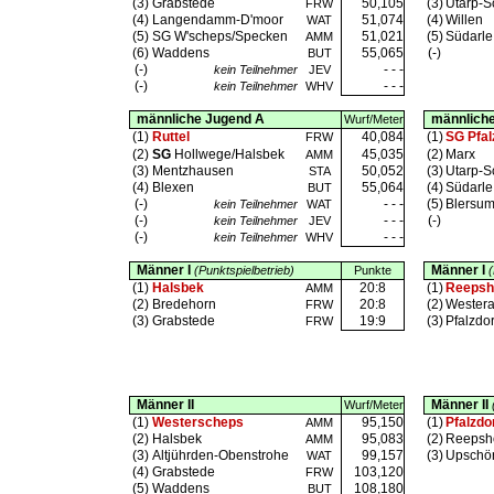
(3)
Grabstede
50,105
(3)
Utarp-S
FRW
(4)
Langendamm-D'moor
51,074
(4)
Willen
WAT
(5)
SG W'scheps/Specken
51,021
(5)
Südarle
AMM
(6)
Waddens
55,065
(-)
BUT
(-)
- - -
kein Teilnehmer
JEV
(-)
- - -
kein Teilnehmer
WHV
männliche Jugend A
männlich
Wurf/Meter
(1)
Ruttel
40,084
(1)
SG Pfal
FRW
(2)
SG
Hollwege/Halsbek
45,035
(2)
Marx
AMM
(3)
Mentzhausen
50,052
(3)
Utarp-S
STA
(4)
Blexen
55,064
(4)
Südarle
BUT
(-)
- - -
(5)
Blersu
kein Teilnehmer
WAT
(-)
- - -
(-)
kein Teilnehmer
JEV
(-)
- - -
kein Teilnehmer
WHV
Männer I
Männer I
(Punktspielbetrieb)
Punkte
(
(1)
Halsbek
20:8
(1)
Reepsh
AMM
(2)
Bredehorn
20:8
(2)
Wester
FRW
(3)
Grabstede
19:9
(3)
Pfalzdor
FRW
Männer II
Männer II
Wurf/Meter
(1)
Westerscheps
95,150
(1)
Pfalzdo
AMM
(2)
Halsbek
95,083
(2)
Reepsho
AMM
(3)
Altjührden-Obenstrohe
99,157
(3)
Upschör
WAT
(4)
Grabstede
103,120
FRW
(5)
Waddens
108,180
BUT