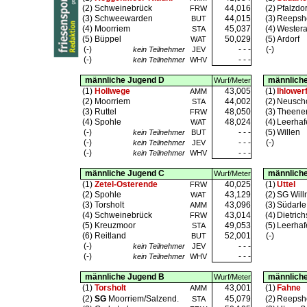
(2)
Schweinebrück
44,016
(2)
Pfalzdor
FRW
(3)
Schweewarden
44,015
(3)
Reepsho
BUT
(4)
Moorriem
45,037
(4)
Wester
STA
(5)
Büppel
50,029
(5)
Ardorf
WAT
(-)
- - -
(-)
kein Teilnehmer
JEV
(-)
- - -
kein Teilnehmer
WHV
männliche Jugend D
männlich
Wurf/Meter
(1)
Hollwege
43,005
(1)
Ihlower
AMM
(2)
Moorriem
44,002
(2)
Neusch
STA
(3)
Ruttel
48,050
(3)
Theene
FRW
(4)
Spohle
48,024
(4)
Leerhaf
WAT
(-)
- - -
(5)
Willen
kein Teilnehmer
BUT
(-)
- - -
(-)
kein Teilnehmer
JEV
(-)
- - -
kein Teilnehmer
WHV
männliche Jugend C
männlich
Wurf/Meter
(1)
Zetel-Osterende
40,025
(1)
Uttel
FRW
(2)
Spohle
43,129
(2)
SG Will
WAT
(3)
Torsholt
43,096
(3)
Südarle
AMM
(4)
Schweinebrück
43,014
(4)
Dietrich
FRW
(5)
Kreuzmoor
49,053
(5)
Leerhaf
STA
(6)
Reitland
52,001
(-)
BUT
(-)
- - -
kein Teilnehmer
JEV
(-)
- - -
kein Teilnehmer
WHV
männliche Jugend B
männlich
Wurf/Meter
(1)
Torsholt
43,001
(1)
Fahne
AMM
(2)
SG
Moorriem/Salzend.
45,079
(2)
Reepsho
STA