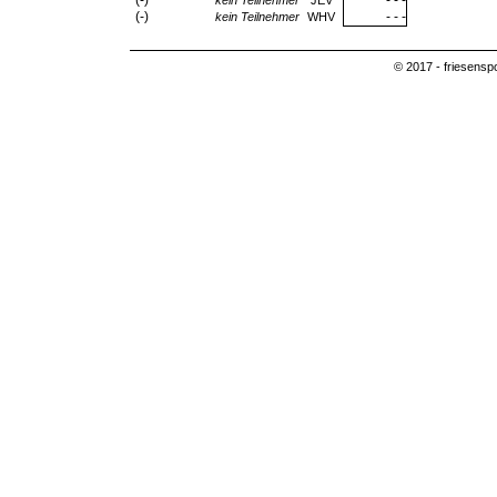
(-)
- - -
kein Teilnehmer
JEV
(-)
- - -
kein Teilnehmer
WHV
© 2017 - friesensp