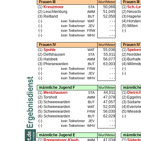
Frauen III
Frauen III
Wurf/Meter
(1)
Kreuzmoor
50,066
(1)
Sch.-L
STA
(2)
Leuchtenburg
51,045
(2)
Neusch
AMM
(3)
Reitland
52,050
(3)
Hagerw
BUT
(-)
- - -
(4)
Horsten
kein Teilnehmer
WAT
(-)
- - -
(5)
Willen
kein Teilnehmer
JEV
(-)
- - -
(-)
kein Teilnehmer
FRW
(-)
- - -
kein Teilnehmer
WHV
Frauen IV
Frauen IV
Wurf/Meter
(1)
Spohle
55,036
(1)
Speken
WAT
(2)
Delfshausen
55,011
(2)
Nordde
STA
(3)
Halsbek
56,077
(3)
Burhafe
AMM
(3)
Phiesewarden
63,003
(4)
Willmsf
BUT
(-)
- - -
(-)
kein Teilnehmer
FRW
(-)
- - -
(-)
kein Teilnehmer
JEV
(-)
- - -
kein Teilnehmer
WHV
männliche Jugend F
männliche
Wurf/Meter
(1)
Mentzhausen
44,011
(1)
Dietric
STA
(2)
Torsholt
47,078
(2)
Eggeli
AMM
(3)
Schweewarden
47,057
(3)
Südarle
BUT
(4)
Schweewarden
52,035
(4)
Eversm
WAT
(5)
Schweewarden
56,030
(5)
Wiesed
FRW
(6)
Schweewarden
62,029
(-)
BUT
(-)
- - -
kein Teilnehmer
JEV
(-)
- - -
kein Teilnehmer
WHV
männliche Jugend E
männlich
Wurf/Meter
(1)
Roggenmoor-Klauh.
41,034
(1)
Südarle
AMM