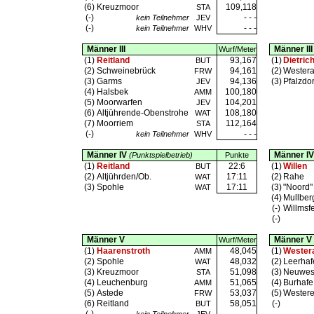
(6)
Kreuzmoor
109,118
STA
(-)
- - -
kein Teilnehmer
JEV
(-)
- - -
kein Teilnehmer
WHV
Männer III
Männer II
Wurf/Meter
(1)
Reitland
93,167
(1)
Dietric
BUT
(2)
Schweinebrück
94,161
(2)
Wester
FRW
(3)
Garms
94,136
(3)
Pfalzdor
JEV
(4)
Halsbek
100,180
AMM
(5)
Moorwarfen
104,201
JEV
(6)
Altjührende-Obenstrohe
108,180
WAT
(7)
Moorriem
112,164
STA
(-)
- - -
kein Teilnehmer
WHV
Männer IV
Männer IV
(Punktspielbetrieb)
Punkte
(1)
Reitland
22:6
(1)
Willen
BUT
(2)
Altjührden/Ob.
17:11
(2)
Rahe
WAT
(3)
Spohle
17:11
(3)
"Noord"
WAT
(4)
Mullber
(-)
Willmsf
(-)
Männer V
Männer V
Wurf/Meter
(1)
Haarenstroth
48,045
(1)
Wester
AMM
(2)
Spohle
48,032
(2)
Leerhaf
WAT
(3)
Kreuzmoor
51,098
(3)
Neuwes
STA
(4)
Leuchenburg
51,065
(4)
Burhafe
AMM
(5)
Astede
53,037
(5)
Westere
FRW
(6)
Reitland
58,051
(-)
BUT