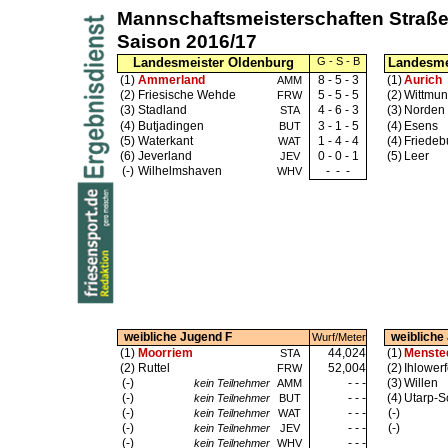
Mannschaftsmeisterschaften Straß
Saison 2016/17
Landesmeister Oldenburg
G - S - B
Landesmei
(1)
Ammerland
8 - 5 - 3
(1)
Aurich
AMM
(2)
Friesische Wehde
5 - 5 - 5
(2)
Wittmu
FRW
(3)
Stadland
4 - 6 - 3
(3)
Norden
STA
(4)
Butjadingen
3 - 1 - 5
(4)
Esens
BUT
(5)
Waterkant
1 - 4 - 4
(4)
Friedeb
WAT
(6)
Jeverland
0 - 0 - 1
(5)
Leer
JEV
(-)
Wilhelmshaven
-
-
-
WHV
weibliche Jugend F
weibliche
Wurf/Meter
(1)
Moorriem
44,024
(1)
Menste
STA
(2)
Ruttel
52,004
(2)
Ihlower
FRW
(-)
- - -
(3)
Willen
kein Teilnehmer
AMM
(-)
- - -
(4)
Utarp-S
kein Teilnehmer
BUT
(-)
- - -
(-)
kein Teilnehmer
WAT
(-)
- - -
(-)
kein Teilnehmer
JEV
(-)
- - -
kein Teilnehmer
WHV