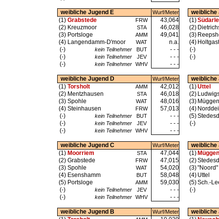
weibliche Jugend E
weibliche
Wurf/Meter
(1)
Grabstede
43,064
(1)
Südarle
FRW
(2)
Kreuzmoor
46,028
(2)
Dietrich
STA
(3)
Portsloge
49,041
(3)
Reepsho
AMM
(4)
Langendamm-D'moor
n.a.
(4)
Holtgas
WAT
(-)
- - -
(-)
kein Teilnehmer
BUT
(-)
- - -
(-)
kein Teilnehmer
JEV
(-)
- - -
kein Teilnehmer
WHV
weibliche Jugend D
weibliche
Wurf/Meter
(1)
Torsholt
42,012
(1)
Uttel
AMM
(2)
Mentzhausen
46,018
(2)
Ludwigs
STA
(3)
Spohle
48,016
(3)
Müggen
WAT
(4)
Steinhausen
57,013
(4)
Nordde
FRW
(-)
- - -
(5)
Stedesd
kein Teilnehmer
BUT
(-)
- - -
(-)
kein Teilnehmer
JEV
(-)
- - -
kein Teilnehmer
WHV
weibliche Jugend C
weibliche
Wurf/Meter
(1)
Moorriem
47,044
(1)
Müggen
STA
(2)
Grabstede
47,015
(2)
Stedesd
FRW
(3)
Spohle
54,020
(3)
"Noord"
WAT
(4)
Esenshamm
58,048
(4)
Uttel
BUT
(5)
Portsloge
59,030
(5)
Sch.-L
AMM
(-)
- - -
(-)
kein Teilnehmer
JEV
(-)
- - -
kein Teilnehmer
WHV
weibliche Jugend B
weibliche
Wurf/Meter