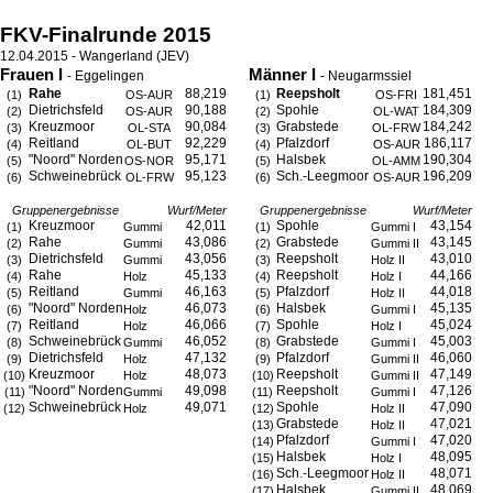
FKV-Finalrunde 2015
12.04.2015 - Wangerland (JEV)
Frauen I
Männer I
- Eggelingen
- Neugarmssiel
Rahe
88,219
Reepsholt
181,451
(1)
OS-AUR
(1)
OS-FRI
Dietrichsfeld
90,188
Spohle
184,309
(2)
OS-AUR
(2)
OL-WAT
Kreuzmoor
90,084
Grabstede
184,242
(3)
OL-STA
(3)
OL-FRW
Reitland
92,229
Pfalzdorf
186,117
(4)
OL-BUT
(4)
OS-AUR
"Noord" Norden
95,171
Halsbek
190,304
(5)
OS-NOR
(5)
OL-AMM
Schweinebrück
95,123
Sch.-Leegmoor
196,209
(6)
OL-FRW
(6)
OS-AUR
Gruppenergebnisse
Wurf/Meter
Gruppenergebnisse
Wurf/Meter
Kreuzmoor
42,011
Spohle
43,154
(1)
Gummi
(1)
Gummi I
Rahe
43,086
Grabstede
43,145
(2)
Gummi
(2)
Gummi II
Dietrichsfeld
43,056
Reepsholt
43,010
(3)
Gummi
(3)
Holz II
Rahe
45,133
Reepsholt
44,166
(4)
Holz
(4)
Holz I
Reitland
46,163
Pfalzdorf
44,018
(5)
Gummi
(5)
Holz II
"Noord" Norden
46,073
Halsbek
45,135
(6)
Holz
(6)
Gummi I
Reitland
46,066
Spohle
45,024
(7)
Holz
(7)
Holz I
Schweinebrück
46,052
Grabstede
45,003
(8)
Gummi
(8)
Gummi I
Dietrichsfeld
47,132
Pfalzdorf
46,060
(9)
Holz
(9)
Gummi II
Kreuzmoor
48,073
Reepsholt
47,149
(10)
Holz
(10)
Gummi II
"Noord" Norden
49,098
Reepsholt
47,126
(11)
Gummi
(11)
Gummi I
Schweinebrück
49,071
Spohle
47,090
(12)
Holz
(12)
Holz II
Grabstede
47,021
(13)
Holz II
Pfalzdorf
47,020
(14)
Gummi I
Halsbek
48,095
(15)
Holz I
Sch.-Leegmoor
48,071
(16)
Holz II
Halsbek
48,069
(17)
Gummi II