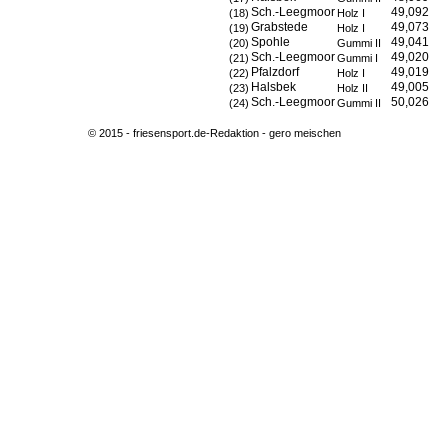
Sch.-Leegmoor
49,092
(18)
Holz I
Grabstede
49,073
(19)
Holz I
Spohle
49,041
(20)
Gummi II
Sch.-Leegmoor
49,020
(21)
Gummi I
Pfalzdorf
49,019
(22)
Holz I
Halsbek
49,005
(23)
Holz II
Sch.-Leegmoor
50,026
(24)
Gummi II
© 2015 - friesensport.de-Redaktion - gero meischen