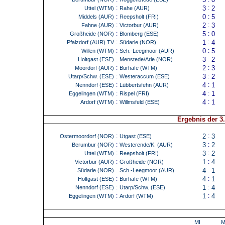
:
3
:
2
Uttel (WTM)
Rahe (AUR)
:
0
:
5
Middels (AUR)
Reepsholt (FRI)
:
2
:
3
Fahne (AUR)
Victorbur (AUR)
:
5
:
0
Großheide (NOR)
Blomberg (ESE)
:
1
:
4
Pfalzdorf (AUR) TV
Südarle (NOR)
:
0
:
5
Willen (WTM)
Sch.-Leegmoor (AUR)
:
3
:
2
Holtgast (ESE)
Menstede/Arle (NOR)
:
2
:
3
Moordorf (AUR)
Burhafe (WTM)
:
3
:
2
Utarp/Schw. (ESE)
Westeraccum (ESE)
:
4
:
1
Nenndorf (ESE)
Lübbertsfehn (AUR)
:
4
:
1
Eggelingen (WTM)
Rispel (FRI)
:
4
:
1
Ardorf (WTM)
Willmsfeld (ESE)
Ergebnis der 3
:
2
:
3
Ostermoordorf (NOR)
Utgast (ESE)
:
3
:
2
Berumbur (NOR)
Westerende/K. (AUR)
:
3
:
2
Uttel (WTM)
Reepsholt (FRI)
:
1
:
4
Victorbur (AUR)
Großheide (NOR)
:
4
:
1
Südarle (NOR)
Sch.-Leegmoor (AUR)
:
4
:
1
Holtgast (ESE)
Burhafe (WTM)
:
1
:
4
Nenndorf (ESE)
Utarp/Schw. (ESE)
:
1
:
4
Eggelingen (WTM)
Ardorf (WTM)
MI
M