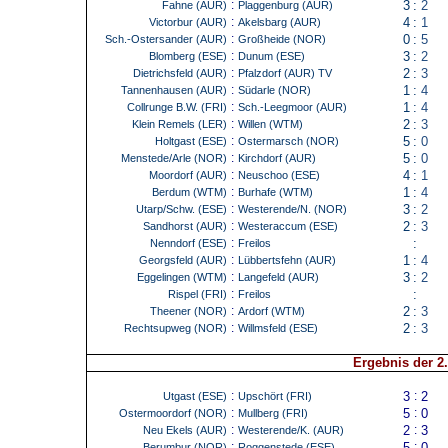
:
3
:
2
Fahne (AUR)
Plaggenburg (AUR)
:
4
:
1
Victorbur (AUR)
Akelsbarg (AUR)
:
0
:
5
Sch.-Ostersander (AUR)
Großheide (NOR)
:
3
:
2
Blomberg (ESE)
Dunum (ESE)
:
2
:
3
Dietrichsfeld (AUR)
Pfalzdorf (AUR) TV
:
1
:
4
Tannenhausen (AUR)
Südarle (NOR)
:
1
:
4
Collrunge B.W. (FRI)
Sch.-Leegmoor (AUR)
:
2
:
3
Klein Remels (LER)
Willen (WTM)
:
5
:
0
Holtgast (ESE)
Ostermarsch (NOR)
:
5
:
0
Menstede/Arle (NOR)
Kirchdorf (AUR)
:
4
:
1
Moordorf (AUR)
Neuschoo (ESE)
:
1
:
4
Berdum (WTM)
Burhafe (WTM)
:
3
:
2
Utarp/Schw. (ESE)
Westerende/N. (NOR)
:
2
:
3
Sandhorst (AUR)
Westeraccum (ESE)
:
:
Nenndorf (ESE)
Freilos
:
1
:
4
Georgsfeld (AUR)
Lübbertsfehn (AUR)
:
3
:
2
Eggelingen (WTM)
Langefeld (AUR)
:
:
Rispel (FRI)
Freilos
:
2
:
3
Theener (NOR)
Ardorf (WTM)
:
2
:
3
Rechtsupweg (NOR)
Willmsfeld (ESE)
Ergebnis der 2
:
3
:
2
Utgast (ESE)
Upschört (FRI)
:
5
:
0
Ostermoordorf (NOR)
Mullberg (FRI)
:
2
:
3
Neu Ekels (AUR)
Westerende/K. (AUR)
:
5
:
0
Berumbur (NOR)
Roggenstede (ESE)