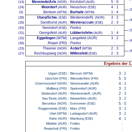
Menstede/Arle
:
Kirchdorf
5
:
0
(14)
(NOR)
(AUR)
Moordorf
:
Neuschoo
4
:
1
(24)
(AUR)
(ESE)
(
Berdum
:
Burhafe
1
:
4
(5)
(WTM)
(WTM)
Utarp/Schw.
:
Westerende/N.
3
:
2
(28)
(ESE)
(NOR)
(
Sandhorst
:
Westeraccum
2
:
3
(26)
(AUR)
(ESE)
Nenndorf
:
Freilos
:
(20)
(ESE)
(
Georgsfeld
:
Lübbertsfehn
1
:
4
(31)
(AUR)
(AUR)
Eggelingen
(WTM)
:
Langefeld (AUR)
3
:
2
(15)
(
Rispel (FRI)
:
Freilos
:
(30)
Theener
:
Ardorf
2
:
3
(23)
(NOR)
(WTM)
(
Rechtsupweg
:
Willmsfeld
2
:
3
(27)
(NOR)
(ESE)
Ergebnis der 1
:
3
:
2
Utgast (ESE)
Blersum (WTM)
:
5
:
0
Upschört (FRI)
Wiesederfehn (FRI)
:
4
:
1
Ostermoordorf (NOR)
Simonswolde (AUR)
:
3
:
2
Mullberg (FRI)
Spekendorf (AUR)
:
2
:
3
Stedesdorf (AUR)
Westerende/K. (AUR)
:
3
:
2
Neu Ekels (AUR)
Ihlowerfehn (AUR)
:
5
:
0
Berumbur (NOR)
Eversmeer (ESE)
:
3
:
2
Roggenstede (ESE)
Marx (FRI)
:
3
:
2
Uttel (WTM)
Ludwigsdorf (AUR)
:
4
:
1
Rahe (AUR)
Mamburg (ESE)
:
:
Middels (AUR)
Freilos
:
:
Reepsholt (FRI)
Freilos