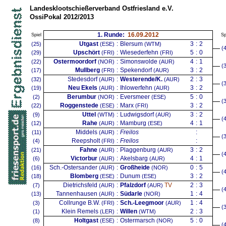
Landesklootschießerverband Ostfriesland e.V.
OssiPokal 2012/2013
1. Runde:
16.09.2012
Spiel
Sp
Utgast
:
Blersum
3
:
2
(25)
(ESE)
(WTM)
(
Upschört
:
Wiesederfehn
5
:
0
(29)
(FRI)
(FRI)
Ostermoordorf
:
Simonswolde
4
:
1
(22)
(NOR)
(AUR)
(
Mullberg
:
Spekendorf
3
:
2
(17)
(FRI)
(AUR)
Stedesdorf
:
Westerende/K.
2
:
3
(32)
(AUR)
(AUR)
(
Neu Ekels
:
Ihlowerfehn
3
:
2
(19)
(AUR)
(AUR)
Berumbur
:
Eversmeer
5
:
0
(2)
(NOR)
(ESE)
(
Roggenstede
:
Marx
3
:
2
(22)
(ESE)
(FRI)
Uttel
:
Ludwigsdorf
3
:
2
(9)
(WTM)
(AUR)
(
Rahe
:
Mamburg
4
:
1
(12)
(AUR)
(ESE)
Middels
:
Freilos
:
(11)
(AUR)
(
Reepsholt
:
Freilos
:
(4)
(FRI)
Fahne
:
Plaggenburg
3
:
2
(21)
(AUR)
(AUR)
(
Victorbur
:
Akelsbarg
4
:
1
(6)
(AUR)
(AUR)
Sch.-Ostersander
:
Großheide
0
:
5
(16)
(AUR)
(NOR)
(
Blomberg
:
Dunum
3
:
2
(18)
(ESE)
(ESE)
Dietrichsfeld
:
Pfalzdorf
TV
2
:
3
(7)
(AUR)
(AUR)
(
Tannenhausen
:
Südarle
1
:
4
(13)
(AUR)
(NOR)
Collrunge B.W.
:
Sch.-Leegmoor
1
:
4
(3)
(FRI)
(AUR)
(
Klein Remels
:
Willen
2
:
3
(1)
(LER)
(WTM)
Holtgast
:
Ostermarsch
5
:
0
(8)
(ESE)
(NOR)
(