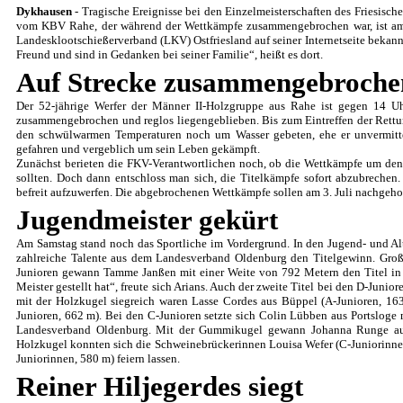
Dykhausen
- Tragische Ereignisse bei den Einzelmeisterschaften des Friesisc
vom KBV Rahe, der während der Wettkämpfe zusammengebrochen war, ist am 
Landesklootschießerverband (LKV) Ostfriesland auf seiner Internetseite bekan
Freund und sind in Gedanken bei seiner Familie“, heißt es dort.
Auf Strecke zusammengebroche
Der 52-jährige Werfer der Männer II-Holzgruppe aus Rahe ist gegen 14 U
zusammengebrochen und reglos liegengeblieben. Bis zum Eintreffen der Rettu
den schwülwarmen Temperaturen noch um Wasser gebeten, ehe er unvermitte
gefahren und vergeblich um sein Leben gekämpft.
Zunächst berieten die FKV-Verantwortlichen noch, ob die Wettkämpfe um den h
sollten. Doch dann entschloss man sich, die Titelkämpfe sofort abzubrechen
befreit aufzuwerfen. Die abgebrochenen Wettkämpfe sollen am 3. Juli nachgeho
Jugendmeister gekürt
Am Samstag stand noch das Sportliche im Vordergrund. In den Jugend- und Alt
zahlreiche Talente aus dem Landesverband Oldenburg den Titelgewinn. Groß
Junioren gewann Tamme Janßen mit einer Weite von 792 Metern den Titel in 
Meister gestellt hat“, freute sich Arians. Auch der zweite Titel bei den D-Juni
mit der Holzkugel siegreich waren Lasse Cordes aus Büppel (A-Junioren, 1
Junioren, 662 m). Bei den C-Junioren setzte sich Colin Lübben aus Portslog
Landesverband Oldenburg. Mit der Gummikugel gewann Johanna Runge aus 
Holzkugel konnten sich die Schweinebrückerinnen Louisa Wefer (C-Juniorinne
Juniorinnen, 580 m) feiern lassen.
Reiner Hiljegerdes siegt