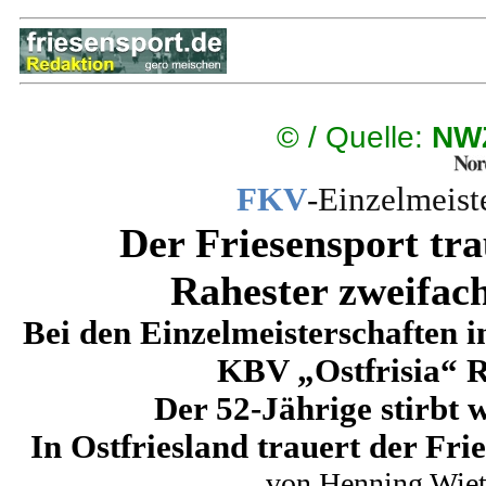
©
/ Quelle:
NWZ
FKV
-Einzelmeist
Der Friesensport tr
Rahester zweifach
Bei den Einzelmeisterschaften 
KBV „Ostfrisia“ R
Der 52-Jährige stirbt
In Ostfriesland trauert der Fr
von Henning Wiet