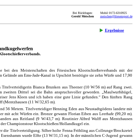
Bei Rückfragen:
Mobil 0172-6310925
Gerold Meischen
meischen@friesensport.de
Ergebnisse
landkugelwerfen
 Klootschießerverbands.
bei den Meisterschaften des Friesischen Klootschießerverbands mit der
 Gelände am Ems-Jade-Kanal in Upschört benötigte sie zehn Würfe und 17,90
s Titelverteidigerin Bianca Brunken aus Theener (10 W/56 m) auf Rang zwei.
Im zweiten Drittel sei die Bahn anspruchsvoller geworden. „Maulwurfshügel,
iser Jens Kleen und ich haben eine gute Linie gefunden.“ Den fünften Rang
lff (Mentzhausen (11 W/32,65 m).
und 56 Metern. Titelverteidiger Henning Eden aus Neustadtgödens landete mit
er mit acht Würfen ein. Bronze gewann Florian Eiben aus Leerhafe (99,20 m).
anders aus Reitland (9 W/43,7 m). Routinier Alfred Wulff aus Mentzhausen
ng der Championstour Klootschießen/Hollandkugel ein.
r die Titelverteidigung. Silber holte Fenna Fröhling aus Collrunge/Brockzetel
s Esenshamm wurde Elfte (13 W/31,15 m). In der männlichen C-Jugend gewann