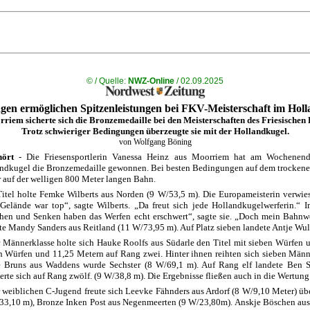
©
/ Quelle:
NWZ-Online
/ 02.09.2025
gen ermöglichen Spitzenleistungen bei FKV-Meisterschaft im Hol
riem sicherte sich die Bronzemedaille bei den Meisterschaften des Friesischen
Trotz schwieriger Bedingungen überzeugte sie mit der Hollandkugel.
von Wolfgang Böning
hört
- Die Friesensportlerin Vanessa Heinz aus Moorriem hat am Wochenende 
ndkugel die Bronzemedaille gewonnen. Bei besten Bedingungen auf dem trockenen
 auf der welligen 800 Meter langen Bahn.
itel holte Femke Wilberts aus Norden (9 W/53,5 m). Die Europameisterin verwie
Gelände war top“, sagte Wilberts. „Da freut sich jede Hollandkugelwerferin.“ 
en und Senken haben das Werfen echt erschwert“, sagte sie. „Doch mein Bahnwe
te Mandy Sanders aus Reitland (11 W/73,95 m). Auf Platz sieben landete Antje Wu
r Männerklasse holte sich Hauke Roolfs aus Südarle den Titel mit sieben Würfen 
n Würfen und 11,25 Metern auf Rang zwei. Hinter ihnen reihten sich sieben Männ
 Bruns aus Waddens wurde Sechster (8 W/69,1 m). Auf Rang elf landete Ben S
ierte sich auf Rang zwölf. (9 W/38,8 m). Die Ergebnisse fließen auch in die Wertu
r weiblichen C-Jugend freute sich Leevke Fähnders aus Ardorf (8 W/9,10 Meter) übe
33,10 m), Bronze Inken Post aus Negenmeerten (9 W/23,80m). Anskje Böschen au