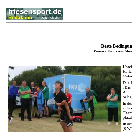
Beste Bedingun
Vanessa Heinz aus Moor
Upsc
Holla
Meter
Den T
„Das 
Anhöh
beleg
In de
siebe
Thore
platz
In de
(9 W/