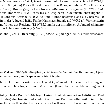
us Schweewarden (7 W/1,37 m). Bronze holte Lenox Hinz aus Stapel (8 W/43,1
d (11 W/5,40 m) Platz elf. In der weiblichen B-Jugend jubelte Mila Ihnen aus
W/14,5 m). Bronze ging an Lina Kruse aus (Schirumer/Leegmoor (12 W/17,7 m).
t aus Moorriem (14 W/ 46,50 m) auf Rang zehn. In der männlichen Jugend B
bo Jakobs aus Reepsholt (10 W/38,3 m), Bronze Rassmus Hans aus Cleverns (10
in in der A-Jugend heißt Tomke Harms aus Südarle (10 W/5,2 m). Vizemeisterin
ne Vollers aus Reitland (12 W/35,9 m). In der männlichen A-Jugend erkämpfte
co Ahlers aus Portsloge (9 W/ 60 m).
tadland (0/2/1), Friedeburg (0/2/1) sowie Butjadingen (0/1/0), Wilhelmshaven
r-Verband (FKV) die diesjährigen Meisterschaften mit der Hollandkugel jetzt
önnen und sorgten für spannende Wettkämpfe.
die Konkurrenz der männlichen Jugend C, während bei der weiblichen. Jugend
der männlichen Jugend B und Mila Ihnen (Utarp) bei der weiblichen Jugend B
folge: Hauke Roolfs (Südarle) sicherte sich mit einem starken Auftritt den Titel
rden) durchsetzte und eindrucksvoll ihre Favoritenrolle bestätigte. In der
m Ende stellten die Ostfriesen in vielen Klassen die Sieger und hatten im