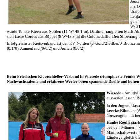
Joost
m). O
Utarp
Lenja
gelan
W/ 31
wurde Tomke Kleen aus Norden (11 W/ 48,1 m). Dahinter rangierten Marit Abk
sich Lasse Cordes aus Büppel (8 W/43,8 m) die Goldmedaille. Den Silberrang 
Erfolgreichster Kreisverband ist der KV Norden (3 Gold/2 Silber/0 Bronzemed
(0/1/0), Ammerland (0/0/2) und Aurich (0/0/2).
Beim Friesischen Klootschießer-Verband in Wiesede triumphierte Femke Wi
Nachwuchstalente und erfahrene Werfer boten spannende Duelle und holten r
Wiesede
- Am idyll
auswerfen lassen. 
In den Jugendklass
Leevke Fähnders (A
überzeugten mit be
Hauke Roolfs star
bei den Männern, w
Mannschaftswertung
Ländervergleich die