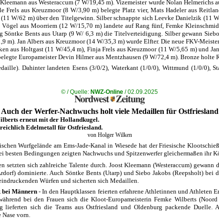
 Kleemann aus Westeraccum (7 W/19,45 m). Vizemeister wurde Nolan Helmerichs a
le Frels aus Kreuzmoor (8 W/3,90 m) belegte Platz vier, Mats Hadeler aus Reitlan
 (11 W/62 m) über den Titelgewinn. Silber schnappte sich Leevke Danielzik (11 
 Vögel aus Moorriem (12 W/15,70 m) landete auf Rang fünf, Femke Kleinschmid
g Söntke Bents aus Utarp (9 W/ 6,3 m) die Titelverteidigung. Silber gewann Sie
,9 m). Jan Albers aus Kreuzmoor (14 W/35,3 m) wurde Elfter. Die neue FKV-Meister
en aus Holtgast (11 W/45,4 m), Finja Frels aus Kreuzmoor (11 W/5,65 m) und Jan
belegte Europameister Devin Hilmer aus Mentzhausen (9 W/72,4 m). Bronze holte Ri
aille). Dahinter landeten Esens (3/0/2), Waterkant (1/0/0), Wittmund (1/0/0), S
©
/ Quelle:
NWZ-Online
/ 02.09.2025
Auch der Werfer-Nachwuchs holt viele Medaillen für Ostfriesland
lberts erneut mit der Hollandkugel.
eichlich Edelmetall für Ostfriesland.
von Holger Wilken
ischen Wurfgelände am Ems-Jade-Kanal in Wiesede hat der Friesische Klootschieße
Bei besten Bedingungen zeigten Nachwuchs und Spitzenwerfer gleichermaßen ihr K
en setzten sich zahlreiche Talente durch. Joost Kleemann (Westeraccum) gewann 
rdorf) dominierte. Auch Söntke Bents (Utarp) und Siebo Jakobs (Reepsholt) bei 
eindruckenden Würfen und sicherten sich Medaillen.
k bei Männern
- In den Hauptklassen feierten erfahrene Athletinnen und Athleten Er
ährend bei den Frauen sich die Kloot-Europameisterin Femke Wilberts (Noord No
 lieferten sich die Teams aus Ostfriesland und Oldenburg packende Duelle. A
 Nase vorn.