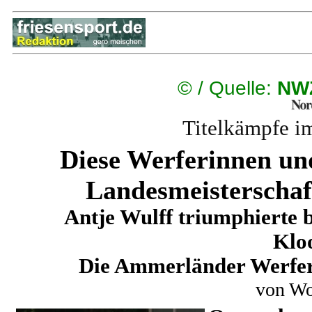
©
/ Quelle:
NWZ
Titelkämpfe i
Diese Werferinnen un
Landesmeisterschaf
Antje Wulff triumphierte 
Kloo
Die Ammerländer Werfer 
von Wo