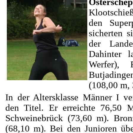
Osterschep
Klootschie
den Super
sicherten 
der Lande
Dahinter 
Werfer),
Butjading
(108,00 m, 
In der Altersklasse Männer I v
den Titel. Er erreichte 76,50 
Schweinebrück (73,60 m). Bron
(68,10 m). Bei den Junioren üb