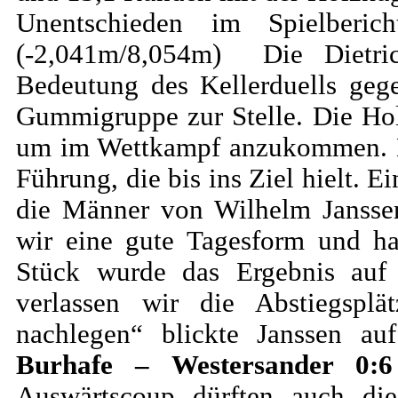
Unentschieden im Spielber
(-2,041m/8,054m) Die Dietri
Bedeutung des Kellerduells geg
Gummigruppe zur Stelle. Die Hol
um im Wettkampf anzukommen. Di
Führung, die bis ins Ziel hielt. 
die Männer von Wilhelm Janssen
wir eine gute Tagesform und hat
Stück wurde das Ergebnis auf
verlassen wir die Abstiegsp
nachlegen“ blickte Janssen au
Burhafe – Westersander 
Auswärtscoup dürften auch die