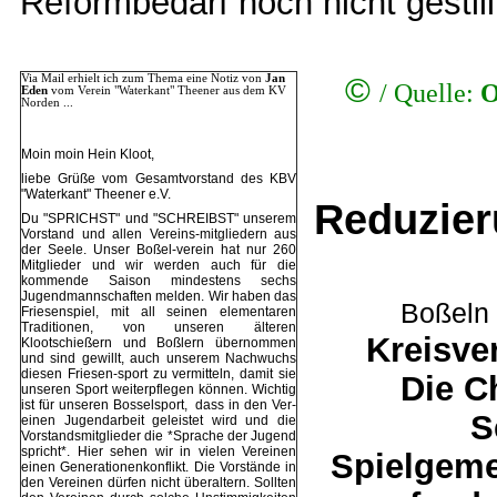
Reformbedarf noch nicht gestill
©
Via Mail erhielt ich zum Thema eine Notiz von
Jan
/
Quelle:
O
Eden
vom Verein "Waterkant" Theener aus dem KV
Norden ...
Moin moin Hein Kloot,
liebe Grüße vom Gesamtvorstand des KBV
"Waterkant" Theener e.V.
Reduzier
Du "SPRICHST" und "SCHREIBST" unserem
Vorstand und allen Vereins-mitgliedern aus
der Seele. Unser Boßel-verein hat nur 260
Mitglieder und wir werden auch für die
kommende Saison mindestens sechs
Jugendmannschaften melden. Wir haben das
Boßeln
Friesenspiel, mit all seinen elementaren
Traditionen, von unseren älteren
Kreisve
Klootschießern und Boßlern übernommen
und sind gewillt, auch unserem Nachwuchs
diesen Friesen-sport zu vermitteln, damit sie
Die C
unseren Sport weiterpflegen können. Wichtig
ist für unseren Bosselsport, dass in den Ver-
S
einen Jugendarbeit geleistet wird und die
Vorstandsmitglieder die *Sprache der Jugend
spricht*. Hier sehen wir in vielen Vereinen
Spielgeme
einen Generationenkonflikt. Die Vorstände in
den Vereinen dürfen nicht überaltern. Sollten