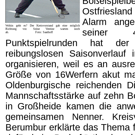
Boßelsp
Ostfrieslan
Alarm ange
Wohin geht es? Der Kreisvorstand gab eine möglich
Richtung vor. Seine Vereine warten noch
seiner 4
ab. Foto: Saathoff
Punktspielrunden hat de
reibungslosen Saisonverlauf
organisieren, weil es an ausr
Größe von 16Werfern akut man
Oldenburgische reichenden D
Mannschaftsstärke auf zehn Boß
in Großheide kamen die anwe
gemeinsamen Nenner. Kreis
Berumbur erklärte das Thema fü