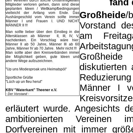
fand 
den Vereinen durch solche Unstimmigkeiten
Mitglieder verloren gehen, dann sind diese
geplanten Ideen / Wettkampfbedingungen
Großheide
/
vielleicht der Anfang vom Ende. Das
Aushängeschild vom Verein sollte immer
Männer I und Frauen I. UND NICHT
Vorstand de
MÄNNER II !!!
Man sollte lieber über den Einstieg in die
am Freitag
Altersklassen ab Männer II, III, IV, V,
nachdenken. Ein Vorschlag wäre hier:
Arbeitstagu
Männer II ab 50 Jahre, Männer III ab 60
Jahre, Männer IV ab 70 Jahre. Mehr nicht !!!
Man sollte aber den Kreisverbänden immer
Großheide 
die Möglichkeit geben, gute Ideen und
andere Wege aufzuzeichnen.
diskutierten
"Up uns Modesproak uns Heimatspöl“
Reduzierung
Sportliche Grüße
"Lüch up un fleu herut"
Männer I v
KBV "Waterkant" Theener e.V.
- Der Vorstand -
Kreisvorsit
erläutert wurde. Angesichts d
ambitionierten Vereinen i
Dorfvereinen mit immer grö