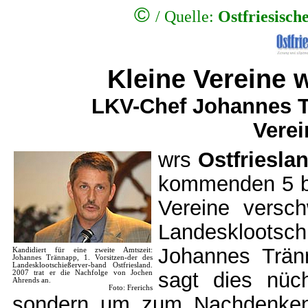
©
/
Quelle:
Ostfriesisch
Kleine Vereine
LKV-Chef Johannes T
Vere
wrs
Ostfriesla
kommenden 5 bi
Vereine versch
Landesklootsc
Johannes Trän
Kandidiert für eine zweite Amtszeit:
Johannes Trännapp, 1. Vorsitzen-der des
Landesklootschießerver-band Ostfriesland.
sagt dies nüc
2007 trat er die Nachfolge von Jochen
Ahrends an.
Foto: Frerichs
sondern um zum Nachdenken 