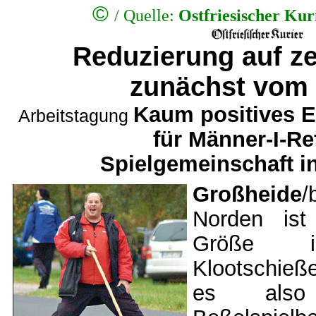
©
/
Quelle:
Ostfriesischer Kur
Reduzierung auf z
zunächst vom 
Kaum positives E
Arbeitstagung
für Männer-I-R
Spielgemeinschaft i
Großheide
/
Norden ist
Größe i
Klootschie
es also