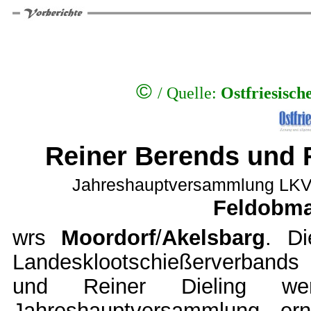
©
/
Quelle:
Ostfriesisch
Reiner Berends und R
Jahreshauptversammlung LKV-
Feldobma
wrs
Moordorf
/
Akelsbarg
. Di
Landesklootschießerverbands
und Reiner Dieling w
Jahreshauptversammlung ern