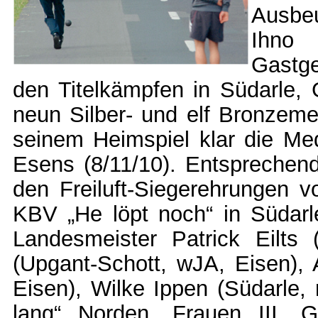
Ausbe
Ihno
Gastg
den Titelkämpfen in Südarle, 
neun Silber- und elf Bronzeme
seinem Heimspiel klar die Med
Esens (8/11/10). Entsprechen
den Freiluft-Siegerehrungen
KBV „He löpt noch“ in Südarle
Landesmeister Patrick Eilts
(Upgant-Schott, wJA, Eisen),
Eisen), Wilke Ippen (Südarle,
lang“ Norden, Frauen III, G