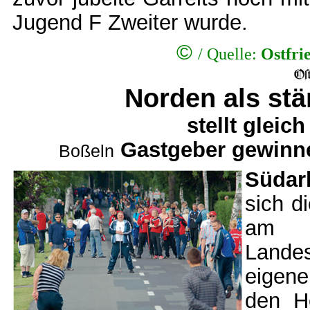
Jugend F Zweiter wurde.
©
/
Quelle:
Ostfri
Norden als stä
stellt gleic
Gastgeber gewinne
Boßeln
Südar
sich d
am 
Lande
eigene
den He