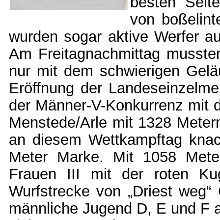
besten Seit
von boßelint
wurden sogar aktive Werfer a
Am Freitagnachmittag mussten 
nur mit dem schwierigen Geläu
Eröffnung der Landeseinzelmei
der Männer-V-Konkurrenz mit d
Menstede/Arle mit 1328 Metern
an diesem Wettkampftag knack
Meter Marke. Mit 1058 Meter
Frauen III mit der roten K
Wurfstrecke von „Driest weg“
männliche Jugend D, E und F an