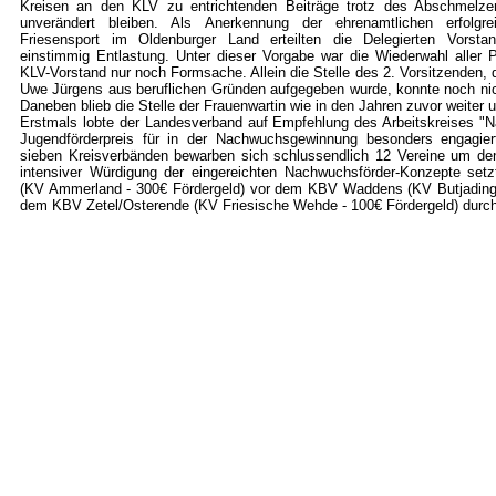
Kreisen an den KLV zu entrichtenden Beiträge trotz des Abschmelz
unverändert bleiben. Als Anerkennung der ehrenamtlichen erfolgre
Friesensport im Oldenburger Land erteilten die Delegierten Vorsta
einstimmig Entlastung. Unter dieser Vorgabe war die Wiederwahl aller
KLV-Vorstand nur noch Formsache. Allein die Stelle des 2. Vorsitzenden, 
Uwe Jürgens aus beruflichen Gründen aufgegeben wurde, konnte noch nic
Daneben blieb die Stelle der Frauenwartin wie in den Jahren zuvor weiter 
Erstmals lobte der Landesverband auf Empfehlung des Arbeitskreises "
Jugendförderpreis für in der Nachwuchsgewinnung besonders engagie
sieben Kreisverbänden bewarben sich schlussendlich 12 Vereine um de
intensiver Würdigung der eingereichten Nachwuchsförder-Konzepte set
(KV Ammerland - 300€ Fördergeld) vor dem KBV Waddens (KV Butjadinge
dem KBV Zetel/Osterende (KV Friesische Wehde - 100€ Fördergeld) durch