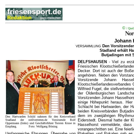
©
/ Quel
Johann 
Den Vorsitzenden
VERSAMMLUNG
Stadland erhält H
Butjadingen mit 
DELFSHAUSEN
- Viel zu erzä
Friesischen Klootschießerland
Decker. Dort ist auch der Boß
angehören. Neben den Vorstand
Vorsitzende Johann Hass
Klootschießerlandesverbandes 
Wilfried Fugel, die stellvertre
der Oldenburgischen Landscha
Vorsitzenden Johann Hasselhorst
einige Höhepunkt heraus. Hie
Schlacht bei Hartwarden, der H
beiden Kreisverbänden Butjadi
dem im zweijährigen Rhythmu
Den Hartwarden Schild nahmen für den Kreisverband
Eiderstedt. Diesmal hatte der 
Stadland der stellvertreten-de Vorsitzende Rolf
Oppermann (links) und Geschäftsführer Torsten Kruse in
Hasselhorst vermeldete, dass
Empfang. Foto: Wolfgang Böning
vorangeschritten sei. Eine feier
Umfangreiche Ehrungen, Übergabe von Plaketten und Pokalen gab es d