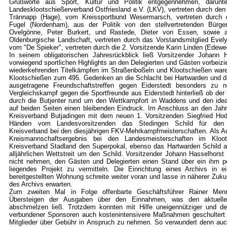
Grußworte aus Sport, Kultur und Politik entgegennehmen, daru
Landesklootschießerverband Ostfriesland e.V. (LKV), vertreten durch de
Trännapp (Hage), vom Kreissportbund Wesermarsch, vertreten durch d
Fugel (Nordenham), aus der Politik von den stellvertretenden Bürg
Ovelgönne, Peter Burkert, und Rastede, Dieter von Essen, sowie a
Oldenburgische Landschaft, vertreten durch das Vorstandsmitglied Evel
vom "De Spieker", vertreten durch die 2. Vorsitzende Karin Linden (Edewe
In seinem obligatorischen Jahresrückblick ließ Vorsitzender Johann 
vorwiegend sportlichen Highlights an den Delegierten und Gästen vorbeizie
wiederkehrenden Titelkämpfen im Straßenboßeln und Klootschießen war
Klootschießen zum 495. Gedenken an die Schlacht bei Hartwarden und d
ausgetragene Freundschaftstreffen gegen Eiderstedt besonders zu n
Vergleichskampf gegen die Sportfreunde aus Eiderstedt hinterließ ob der
durch die Butjenter rund um den Wettkampfort in Waddens und den ide
auf beiden Seiten einen bleibenden Eindruck. Im Anschluss an den Jah
Kreisverband Butjadingen mit dem neuen 1. Vorsitzenden Siegfried Ho
Händen vom Landesvorsitzenden das Stedingen Schild für den 
Kreisverband bei den diesjährigen FKV-Mehrkampfmeisterschaften. Als A
Kreismannschaftsergebnis bei den Landesmeisterschaften im Kloo
Kreisverband Stadland den Superpokal, ebenso das Hartwarden Schild a
alljährlichen Wettstreit um den Schild. Vorsitzender Johann Hasselhorst
nicht nehmen, den Gästen und Delegierten einen Stand über ein ihm p
liegendes Projekt zu vermitteln. Die Einrichtung eines Archivs in e
bereitgestellten Wohnung schreite weiter voran und lasse in näherer Zukun
des Archivs erwarten.
Zum zweiten Mal in Folge offenbarte Geschäftsführer Rainer Men
Übersteigen der Ausgaben über den Einnahmen, was den aktuelle
abschmelzen ließ. Trotzdem konnten mit Hilfe uneigennütziger und de
verbundener Sponsoren auch kostenintensivere Maßnahmen geschultert
Mitglieder über Gebühr in Anspruch zu nehmen. So verwundert denn auc