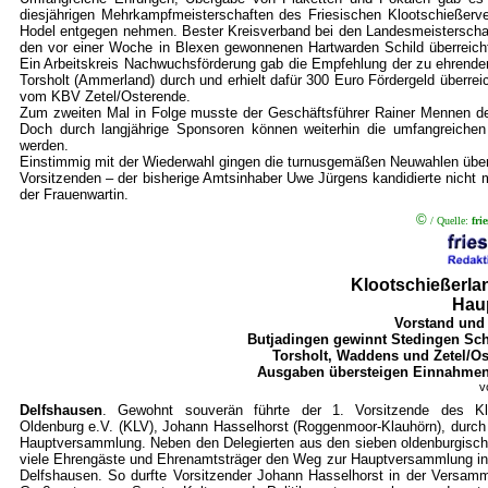
diesjährigen Mehrkampfmeisterschaften des Friesischen Klootschießerv
Hodel entgegen nehmen. Bester Kreisverband bei den Landesmeisterschaft
den vor einer Woche in Blexen gewonnenen Hartwarden Schild überreic
Ein Arbeitskreis Nachwuchsförderung gab die Empfehlung der zu ehrenden 
Torsholt (Ammerland) durch und erhielt dafür 300 Euro Fördergeld überrei
vom KBV Zetel/Osterende.
Zum zweiten Mal in Folge musste der Geschäftsführer Rainer Mennen 
Doch durch langjährige Sponsoren können weiterhin die umfangreiche
werden.
Einstimmig mit der Wiederwahl gingen die turnusgemäßen Neuwahlen über d
Vorsitzenden – der bisherige Amtsinhaber Uwe Jürgens kandidierte nicht me
der Frauenwartin.
©
/ Quelle:
fri
Klootschießerla
Hau
Vorstand und 
Butjadingen gewinnt Stedingen Sch
Torsholt, Waddens und Zetel/Os
Ausgaben übersteigen Einnahmen z
v
Delfshausen
. Gewohnt souverän führte der 1. Vorsitzende des Klo
Oldenburg e.V. (KLV), Johann Hasselhorst (Roggenmoor-Klauhörn), durch di
Hauptversammlung. Neben den Delegierten aus den sieben oldenburgisc
viele Ehrengäste und Ehrenamtsträger den Weg zur Hauptversammlung i
Delfshausen. So durfte Vorsitzender Johann Hasselhorst in der Versamm