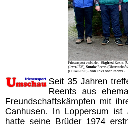
Friesensport verbindet:
Siegfried
Reents (
(Jever/JEV),
Suntke
Reents (Obenstrohe/
(Dunum/ESE)
- von links nach rechts -
Seit 35 Jahren tref
Reents aus ehemal
Freundschaftskämpfen mit ih
Canhusen. In Loppersum ist 
hatte seine Brüder 1974 erst