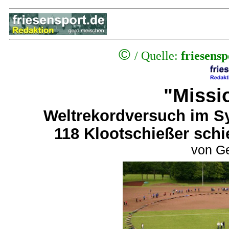
©
/
Quelle:
friesens
"Missi
Weltrekordversuch im S
118 Klootschießer schie
von Ge