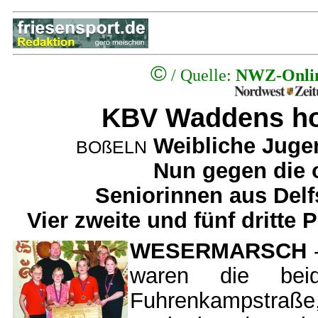
©
/ Quelle:
NWZ-Onli
KBV Waddens hol
Weibliche Juge
BOßELN
Nun gegen die o
Seniorinnen aus Delf
Vier zweite und fünf dritte
WESERMARSCH
-
waren die bei
Fuhrenkampstraß