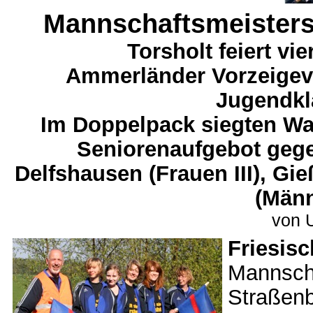
Mannschaftsmeisters
Torsholt feiert v
Ammerländer Vorzeigeve
Jugendkl
Im Doppelpack siegten W
Seniorenaufgebot gegen
Delfshausen (Frauen III), Gi
(Männ
von 
Friesi
Manns
Str