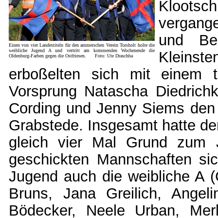
Klootsc
vergange
und Ben
Einen von vier Landestiteln für den ammerschen Verein Torsholt holte die
weibliche Jugend A und vertritt am kommenden Wochenende die
Kleinst
Oldenburg-Farben gegen die Ostfriesen. Foto: Ute Draschba
erboßelten sich mit einem 
Vorsprung Natascha Diedrichk
Cording und Jenny Siems den 
Grabstede. Insgesamt hatte d
gleich vier Mal Grund zum
geschickten Mannschaften sic
Jugend auch die weibliche A (
Bruns, Jana Greilich, Ange
Bödecker, Neele Urban, Mer