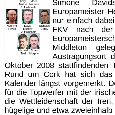
Simone Davi
Kelly
Marie
Mallon
Noonan
1. Halbfinale
Europameister He
nur einfach dabe
Henning
David
Nicholas
FKV nach der 
Feyen
Murphy
Carey
2. Halbfinale
Europameistersch
Middleton gele
Michael
Aidan
Toal
Murphy
Austragungsort 
Oktober 2008 stattfindenden T
Rund um Cork hat sich das 
Kalender längst vorgemerkt. De
für die Topwerfer mit der iris
die Wettleidenschaft der Iren
hügelige und etwa zweieinhalb 