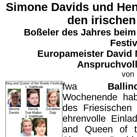
Simone Davids und Hen
den irische
Boßeler des Jahres beim
Festiv
Europameister David 
Anspruchvoll
von 
fwa
Ballin
King and Queen of the Roads Festival
1. Halbfinale
Wochenende hab
des Friesischen
Simone
Dervla
Geraldine
Davids
Toal-Mallon
Daly
ehrenvolle Einl
2. Halbfinale
and Queen of th