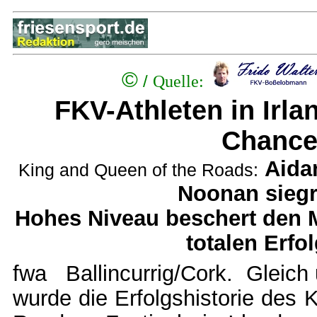
©
/
Quelle:
FKV-Athleten in Irla
Chanc
Aida
King and Queen of the Roads:
Noonan siegr
Hohes Niveau beschert den 
totalen Erfo
fwa Ballincurrig/Cork. Gleic
wurde die Erfolgshistorie des 