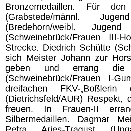
Bronzemedaillen. Für den 
(Grabstede/männl. Jug
(Bredehorn/weibl. Juge
(Schweinebrück/Frauen III-H
Strecke. Diedrich Schütte (S
sich Meister Johann zur Hor
geben und errang die Si
(Schweinebrück/Frauen I-Gu
dreifachen FKV-„Boßlerin 
(Dietrichsfeld/AUR) Respekt, 
freuen. In Frauen-II err
Silbermedaillen. Dagmar Mei
Petra Arjes-Tragust (Upg