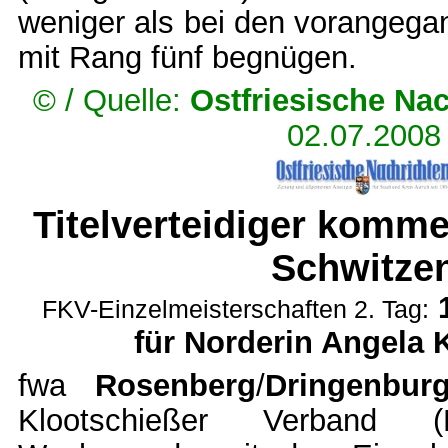
weniger als bei den vorangega
mit Rang fünf begnügen.
© /
Quelle:
Ostfriesische Na
02.07.2008
Titelverteidiger komm
Schwitze
FKV-Einzelmeisterschaften 2. Tag:
für Norderin Angela
fwa
Rosenberg
/
Dringenbur
Klootschießer Verband