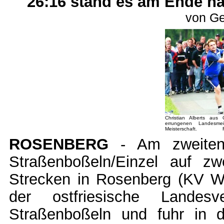
26:16 stand es am Ende na
von Ge
Christian Alberts aus
errungenen Landesme
Meisterschaft. Foto
ROSENBERG
- Am zweiten 
Straßenboßeln/Einzel auf zw
Strecken in Rosenberg (KV Wa
der ostfriesische Landes
Straßenboßeln und fuhr in 