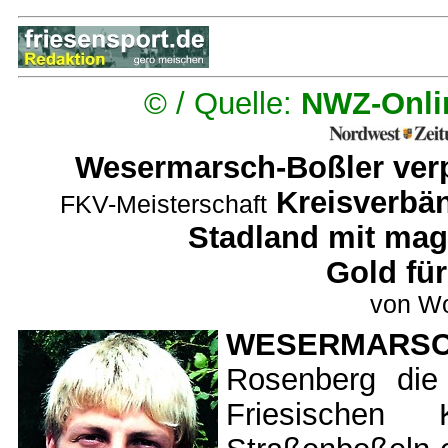
©
/ Quelle:
NWZ-Onl
Wesermarsch-Boßler ver
Kreisverbä
FKV-Meisterschaft
Stadland mit mag
Gold fü
von Wo
WESERMARS
Rosenberg die
Friesischen 