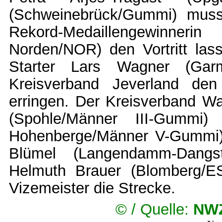
(Schweinebrück/Gummi) musst
Rekord-Medaillengewinn
Norden/NOR) den Vortritt las
Starter Lars Wagner (Garm
Kreisverband Jeverland de
erringen. Der Kreisverband Wa
(Spohle/Männer III-Gummi)
Hohenberge/Männer V-Gummi) 
Blümel (Langendamm-Dangst
Helmuth Brauer (Blomberg/ES
Vizemeister die Strecke.
©
/ Quelle:
NWZ