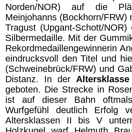
Norden/NOR) auf die Plät
Meinjohanns (Bockhorn/FRW) mu
Tragust (Upgant-Schott/NOR) d
Silbermedaille. Mit der Gummik
Rekordmedaillengewinnerin A
eindrucksvoll den Titel und hi
(Schweinebrück/FRW) und Ga
Distanz. In der
Altersklasse 
geboten. Die Strecke in Rosenb
ist auf dieser Bahn oftmal
Wurfgefühl deutlich Erfolg 
Altersklassen II bis V unter
Holzkugel warf Helmuth Braue