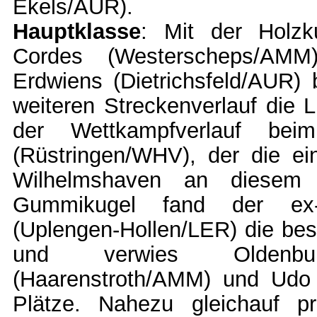
Ekels/AUR).
Hauptklasse
: Mit der Holzk
Cordes (Westerscheps/AMM)
Erdwiens (Dietrichsfeld/AUR) b
weiteren Streckenverlauf die 
der Wettkampfverlauf be
(Rüstringen/WHV), der die ei
Wilhelmshaven an diesem 
Gummikugel fand der ex-
(Uplengen-Hollen/LER) die bes
und verwies Oldenbur
(Haarenstroth/AMM) und Udo
Plätze. Nahezu gleichauf p