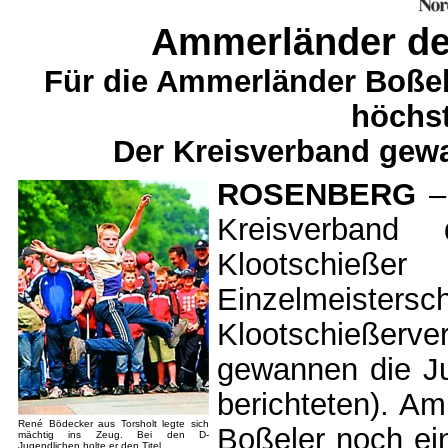
Ammerländer de
Für die Ammerländer Boßele
höchst
Der Kreisverband gewa
ROSENBERG
– 
Kreisverband
Klootschieße
Einzelmeist
Klootschießer
gewannen die Ju
berichteten). A
René Bödecker aus Torsholt legte sich
Boßeler noch ein
mächtig ins Zeug. Bei den D-
Jugendlichen holte er den Titel.