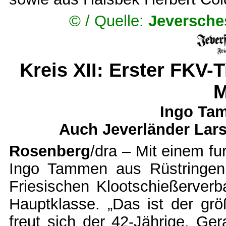
© /
Quelle:
Jeversche
Kreis XII: Erster FKV-T
M
Ingo Ta
Auch Jeverländer Lars
Rosenberg
/dra – Mit einem fu
Ingo Tammen aus Rüstringen 
Friesischen Klootschießerverb
Hauptklasse. „Das ist der grö
freut sich der 42-Jährige. Ge