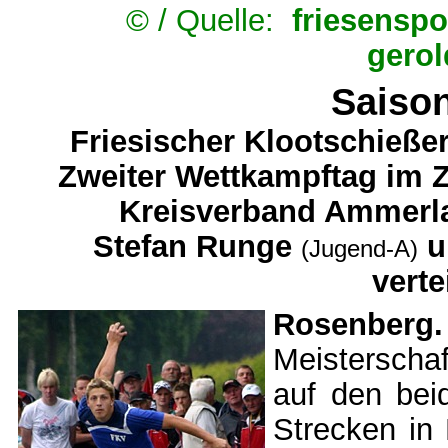
© /
Quelle:
friesenspo
gero
Saison
Friesischer Klootschießer
Zweiter Wettkampftag im 
Kreisverband Ammerlan
Stefan Runge
u
(Jugend-A)
verte
Rosenber
Meisterscha
auf den bei
Strecken in