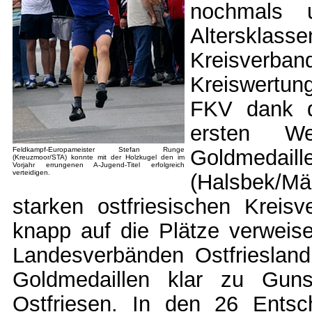
nochmals 
Alterskla
Kreisverban
Kreiswertu
FKV dank d
ersten We
Feldkampf-Europameister Stefan Runge
Goldmeda
(Kreuzmoor/STA) konnte mit der Holzkugel den im
Vorjahr errungenen A-Jugend-Titel erfolgreich
verteidigen.
(Halsbek/Män
starken ostfriesischen Krei
knapp auf die Plätze verweis
Landesverbänden Ostfrieslan
Goldmedaillen klar zu Gun
Ostfriesen. In den 26 Ents