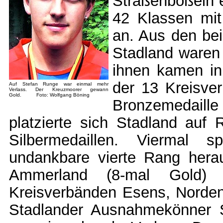
Straßenboßeln er
42 Klassen mit
an. Aus den be
Stadland waren 
ihnen kamen in
der 13 Kreisver
Auf Stefan Runge war einmal mehr
Verlass. Der Kreuzmoorer gewann
Gold. Foto: Wolfgang Böning
Bronzemedaille
platzierte sich Stadland auf
Silbermedaillen. Viermal s
undankbare vierte Rang herau
Ammerland (8-mal Gold) g
Kreisverbänden Esens, Norden 
Stadlander Ausnahmekönner