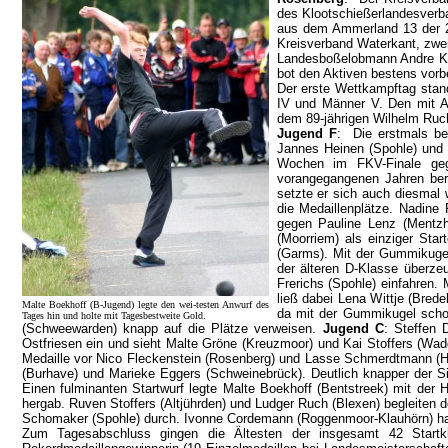
des Klootschießerlandesverba
aus dem Ammerland 13 der 20
Kreisverband Waterkant, zwei
Landesboßelobmann Andre Kuh
bot den Aktiven bestens vorbe
Der erste Wettkampftag stan
IV und Männer V. Den mit Ab
dem 89-jährigen Wilhelm Ruch
Jugend F
: Die erstmals be
Jannes Heinen (Spohle) und V
Wochen im FKV-Finale geg
vorangegangenen Jahren bere
setzte er sich auch diesmal 
die Medaillenplätze. Nadine 
gegen Pauline Lenz (Mentz
(Moorriem) als einziger Sta
(Garms). Mit der Gummikugel
der älteren D-Klasse überze
Frerichs (Spohle) einfahren.
ließ dabei Lena Wittje (Bred
Malte Boekhoff (B-Jugend) legte den wei-testen Anwurf des
da mit der Gummikugel scho
Tages hin und holte mit Tagesbestweite Gold.
(Schweewarden) knapp auf die Plätze verweisen.
Jugend C
: Steffen 
Ostfriesen ein und sieht Malte Gröne (Kreuzmoor) und Kai Stoffers (Wad
Medaille vor Nico Fleckenstein (Rosenberg) und Lasse Schmerdtmann (Ho
(Burhave) und Marieke Eggers (Schweinebrück). Deutlich knapper der 
Einen fulminanten Startwurf legte Malte Boekhoff (Bentstreek) mit der 
hergab. Ruven Stoffers (Altjührden) und Ludger Ruch (Blexen) begleiten
Schomaker (Spohle) durch. Ivonne Cordemann (Roggenmoor-Klauhörn) hat 
Zum Tagesabschluss gingen die Ältesten der insgesamt 42 Startk