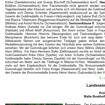
Kötter (Sandelermöns) und Svenja Bischoff (Schweewarden) durch.
Hau
Bohlken (Schweinebrück) ihrer Favoritenrolle nicht gerecht werden 
Tagesbestweite aller Klassen und sicherte sich mit Abstand die Goldme
meldete sich Dennis Schröder (Haarenstroth) eindrucksvoll an der Sp
Gewinn der Goldmedaille im Frauen-I-Holzvergleich zog Sabine Buß (Schw
und Bianca Töbermann (Roggenmoor-Klauhörn) auf die Medaillenränge. Mi
(Wiefels) und Astrid Hinrichs (Schweinebrück).
Seniorenklasse II
: Jürge
Andreas Ahlers (Astede) ins Ziel bringen. Mit der Gummikugel entschi
(Halsbek) und Alfred Wulff (Kreuzmoor). Bei ihrem ersten Start in Fr
Goldmedaille. Hermine Hinrichs (Neuengroden) und Titelverteidiger
Meinjohanns (Bockhorn) das bessere Ende für sich und rang dabei
Altbekannte Namen und ausgemachter Titeljäger gaben erneut den
Medaillensammlung mit dem Gewinn des Holztitels eine weitere Goldmeda
einreihen. Mit der Gummikugel lieferten sich erneut Hans Willms (Altj
Hans Willms. Für Hans-Hermann Bolte (Delfshausen) reichte es hinter d
Gold-Gewinnerin Anke Diers (Spohle) von Anke Schütte (Schweinebrü
Goldmedaille hatte Christa Siemen (Spohle) mit der Gummikugel vor Ma
entschied ein Meter auch die Titelfrage in Männer-IV-Holz. Medaillenre
mehr auf dem Ergebnisblock für die Goldmedaille. Die Bronzemedaill
Gummikugel lieferten sich Franz Krüger (Haarenstroth) und Heinz Juilf
den Gewinn der Bronzemedaille konnte Heino Harms (Salzendeich) den V
©
/
Q
Landesein
Kre
Malte Boekhoff
Rosenberg
. Der Kreisverba