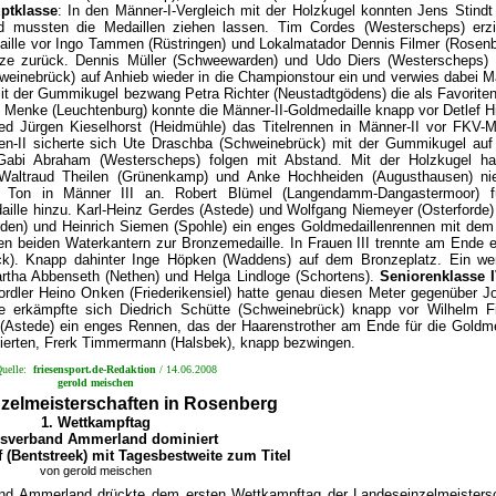
ptklasse
: In den Männer-I-Vergleich mit der Holzkugel konnten Jens Stind
und mussten die Medaillen ziehen lassen. Tim Cordes (Westerscheps) erzi
daille vor Ingo Tammen (Rüstringen) und Lokalmatador Dennis Filmer (Rosen
itze zurück. Dennis Müller (Schweewarden) und Udo Diers (Westerscheps) f
einebrück) auf Anhieb wieder in die Championstour ein und verwies dabei Ma
t der Gummikugel bezwang Petra Richter (Neustadtgödens) die als Favoriten
n Menke (Leuchtenburg) konnte die Männer-II-Goldmedaille knapp vor Detlef H
ed Jürgen Kieselhorst (Heidmühle) das Titelrennen in Männer-II vor FKV-M
auen-II sicherte sich Ute Draschba (Schweinebrück) mit der Gummikugel au
in Gabi Abraham (Westerscheps) folgen mit Abstand. Mit der Holzkugel 
 Waltraud Theilen (Grünenkamp) und Anke Hochheiden (Augusthausen) ni
 Ton in Männer III an. Robert Blümel (Langendamm-Dangastermoor) fü
ille hinzu. Karl-Heinz Gerdes (Astede) und Wolfgang Niemeyer (Osterforde)
ührden) und Heinrich Siemen (Spohle) ein enges Goldmedaillenrennen mit de
en beiden Waterkantern zur Bronzemedaille. In Frauen III trennte am Ende e
ck). Knapp dahinter Inge Höpken (Waddens) auf dem Bronzeplatz. Ein we
rtha Abbenseth (Nethen) und Helga Lindloge (Schortens).
Seniorenklasse 
kordler Heino Onken (Friederikensiel) hatte genau diesen Meter gegenüber J
e erkämpfte sich Diedrich Schütte (Schweinebrück) knapp vor Wilhelm Fi
s (Astede) ein enges Rennen, das der Haarenstrother am Ende für die Goldme
ierten, Frerk Timmermann (Halsbek), knapp bezwingen.
uelle:
friesensport.de-Redaktion
/ 14.06.2008
gerold meischen
zelmeisterschaften in Rosenberg
1. Wettkampftag
isverband Ammerland dominiert
 (Bentstreek) mit Tagesbestweite zum Titel
von gerold meischen
nd Ammerland drückte dem ersten Wettkampftag der Landeseinzelmeisters