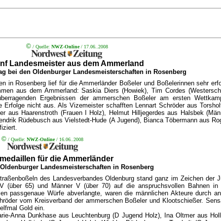
©
/ Quelle:
NWZ-Online
/ 17.06..2008
nf Landesmeister aus dem Ammerland
Tag bei den Oldenburger Landesmeisterschaften in Rosenberg
n in Rosenberg lief für die Ammerländer Boßeler und Boßelerinnen sehr erf
ommen aus dem Ammerland: Saskia Diers (Howiek), Tim Cordes (Westersch
 überragenden Ergebnissen der ammerschen Boßeler am ersten Wettkam
 Erfolge nicht aus. Als Vizemeister schafften Lennart Schröder aus Torsho
r aus Haarenstroth (Frauen I Holz), Helmut Hilljegerdes aus Halsbek (Mä
Hendrik Rüdebusch aus Vielstedt-Hude (A Jugend), Bianca Töbermann aus Ro
ziert.
©
/ Quelle:
NWZ-Online
/ 16.06..2008
medaillen für die Ammerländer
r Oldenburger Landesmeisterschaften in Rosenberg
 Straßenboßeln des Landesverbandes Oldenburg stand ganz im Zeichen der 
IV (über 65) und Männer V (über 70) auf die anspruchsvollen Bahnen in
sen passgenaue Würfe abverlangte, waren die männlichen Akteure durch an
Schröder vom Kreisverband der ammerschen Boßeler und Klootschießer. Sensat
lfmal Gold ein.
 Marie-Anna Dunkhase aus Leuchtenburg (D Jugend Holz), Ina Oltmer aus H