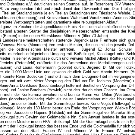
nd Oldenburg e.V. deutlichen seinen Stempel auf. In Rosenberg (KV Waterkan
 zu vergebenden Titel und strich damit den Löwenanteil ein. Drei Titel g
 Titel an Stadland sowie je ein Titel an Butjadingen und Friesische Wehde.
lmann (Rosenberg) und Kreisverband Waterkant-Vorsitzenden Andreas Stind
reitete Wettkampfstätten und garantierte eine reibungslosen Ablauf.
d ganz im Zeichen der Jugendklassen F bis B mit dem abschließenden Vergl
stand ältesten Starter der diesjährigen Meisterschaften entsandte der Kre
 (Blexen) in der neuen Altersklasse Männer V (älter 70 Jahre).
i Landeseinzelmeisterschaften startende Jugendklasse F erfreute sich gut
anessa Heinz (Moorriem) ihre ersten Meister, die nun mit den jeweils fünf 
en die ostfriesischen Meister antreten.
Jugend E
: Jonas Schüler
its mehrfach erfolgreichen Umgang mit Boßelkugel, Klootkugel oder Schleu
wieder in seiner Altersklasse durch und verwies Michel Albers (Ruttel) und
Frerichs (Petersfeld) eröffnete für das Ammerland den Medaillenregen und 
hausen) und Laura Römermann (Spohle) durch.
Jugend D
: Mit der Holzk
rter die 1.000-Meter-Linie und gewann deutlich Gold vor Marvin Helmers 
 konnte Rene Bödecker (Torsholt) nach dem E-Jugend-Titel im vergangenen
ugen und mit zwei Meter Vorsprung den Titel vor Fin Jochims (Moorriem) un
 Marie-Anna Dunkhase (Leuchtenburg) holte mit deutlichen Vorsprung den D-T
ehorn) und Janine Borchers (Howiek) nicht den Hauch einer Chance. Ina Oltm
n mehr der Konkurrenz erwehren und konnte Maren von Ohlen (Westersche
Diers (Moorburg-Hollriede) zieht als neuer Landesmeister mit der Holzkugel
dens) an seiner Seite. Mit der Gummikugel bewies Keno Vogts (Hollwege) sei
llwege). Mehr als 130 Meter betrug am Ende der Vorsprung von Wiebke Bödec
Sieg von Jacqueline Hupens (Halsbek) mit der Gummikugel vor Mareike Str
Holzkugel zum Gewinn der Goldmedaille hin. Sein Anwurf landete in der ers
 den neuen Meister in den FKV-Titelkampf. Mit der Gummikugel setzte sich 
mit der Holzkugel knapp das bessere Ende und die Goldmedaille für sich v
lassen an den Start: Frauen IV und Männer V. In Frauen IV entwickel