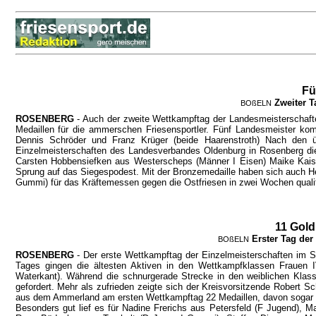
Fü
Zweiter 
BOßELN
ROSENBERG
- Auch der zweite Wettkampftag der Landesmeisterschafte
Medaillen für die ammerschen Friesensportler. Fünf Landesmeister k
Dennis Schröder und Franz Krüger (beide Haarenstroth) Nach den
Einzelmeisterschaften des Landesverbandes Oldenburg in Rosenberg die
Carsten Hobbensiefken aus Westerscheps (Männer I Eisen) Maike Kaise
Sprung auf das Siegespodest. Mit der Bronzemedaille haben sich auch 
Gummi) für das Kräftemessen gegen die Ostfriesen in zwei Wochen qualifi
11 Gold
Erster Tag de
BOßELN
ROSENBERG
- Der erste Wettkampftag der Einzelmeisterschaften im
Tages gingen die ältesten Aktiven in den Wettkampfklassen Frauen 
Waterkant). Während die schnurgerade Strecke in den weiblichen Klas
gefordert. Mehr als zufrieden zeigte sich der Kreisvorsitzende Robert 
aus dem Ammerland am ersten Wettkampftag 22 Medaillen, davon sogar e
Besonders gut lief es für Nadine Frerichs aus Petersfeld (F Jugend),