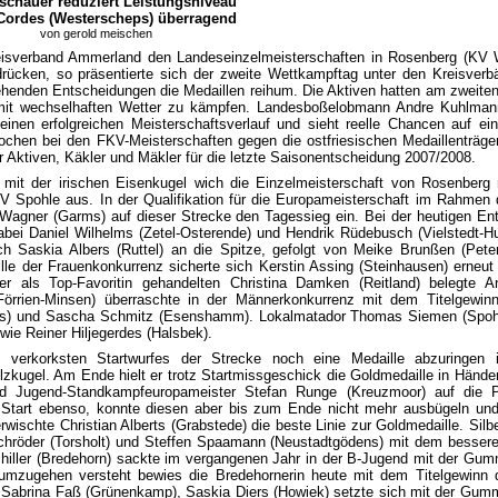
chauer reduziert Leistungsniveau
Cordes (Westerscheps) überragend
von gerold meischen
eisverband Ammerland den Landeseinzelmeisterschaften in Rosenberg (KV 
drücken, so präsentierte sich der zweite Wettkampftag unter den Kreisver
tehenden Entscheidungen die Medaillen reihum. Die Aktiven hatten am zweit
it wechselhaften Wetter zu kämpfen. Landesboßelobmann Andre Kuhlmann
einen erfolgreichen Meisterschaftsverlauf und sieht reelle Chancen auf e
chen bei den FKV-Meisterschaften gegen die ostfriesischen Medaillenträger
r Aktiven, Käkler und Mäkler für die letzte Saisonentscheidung 2007/2008.
 mit der irischen Eisenkugel wich die Einzelmeisterschaft von Rosenberg
 Spohle aus. In der Qualifikation für die Europameisterschaft im Rahmen 
Wagner (Garms) auf dieser Strecke den Tagessieg ein. Bei der heutigen Ent
bei Daniel Wilhelms (Zetel-Osterende) und Hendrik Rüdebusch (Vielstedt-Hud
ch Saskia Albers (Ruttel) an die Spitze, gefolgt von Meike Brunßen (Pet
ille der Frauenkonkurrenz sicherte sich Kerstin Assing (Steinhausen) erneut 
r als Top-Favoritin gehandelten Christina Damken (Reitland) belegte 
(Förrien-Minsen) überraschte in der Männerkonkurrenz mit dem Titelgewin
s) und Sascha Schmitz (Esenshamm). Lokalmatador Thomas Siemen (Spohl
wie Reiner Hiljegerdes (Halsbek).
s verkorksten Startwurfes der Strecke noch eine Medaille abzuringen
olzkugel. Am Ende hielt er trotz Startmissgeschick die Goldmedaille in Händ
d Jugend-Standkampfeuropameister Stefan Runge (Kreuzmoor) auf die Pl
 Start ebenso, konnte diesen aber bis zum Ende nicht mehr ausbügeln un
wischte Christian Alberts (Grabstede) die beste Linie zur Goldmedaille. Si
hröder (Torsholt) und Steffen Spaamann (Neustadtgödens) mit dem bessere
iller (Bredehorn) sackte im vergangenen Jahr in der B-Jugend mit der Gumm
 umzugehen versteht bewies die Bredehornerin heute mit dem Titelgewinn 
Sabrina Faß (Grünenkamp), Saskia Diers (Howiek) setzte sich mit der Gum