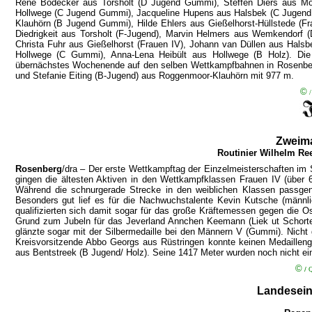
Rene Bödecker aus Torsholt (D Jugend Gummi), Steffen Diers aus Moo
Hollwege (C Jugend Gummi), Jacqueline Hupens aus Halsbek (C Jugend
Klauhörn (B Jugend Gummi), Hilde Ehlers aus Gießelhorst-Hüllstede (Fr
Diedrigkeit aus Torsholt (F-Jugend), Marvin Helmers aus Wemkendorf
Christa Fuhr aus Gießelhorst (Frauen IV), Johann van Düllen aus Hal
Hollwege (C Gummi), Anna-Lena Heibült aus Hollwege (B Holz). Die
übernächstes Wochenende auf den selben Wettkampfbahnen in Rosenberg 
und Stefanie Eiting (B-Jugend) aus Roggenmoor-Klauhörn mit 977 m.
©
Zweima
Routinier Wilhelm Ree
Rosenberg
/dra – Der erste Wettkampftag der Einzelmeisterschaften i
gingen die ältesten Aktiven in den Wettkampfklassen Frauen IV (über 
Während die schnurgerade Strecke in den weiblichen Klassen passgen
Besonders gut lief es für die Nachwuchstalente Kevin Kutsche (männ
qualifizierten sich damit sogar für das große Kräftemessen gegen die
Grund zum Jubeln für das Jeverland Annchen Keemann (Liek ut Schort
glänzte sogar mit der Silbermedaille bei den Männern V (Gummi). Nicht
Kreisvorsitzende Abbo Georgs aus Rüstringen konnte keinen Medaillen
aus Bentstreek (B Jugend/ Holz). Seine 1417 Meter wurden noch nicht e
©
/
Q
Landesein