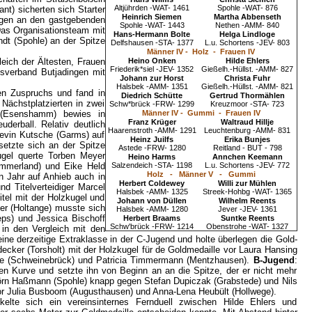
Altjührden -WAT- 1461
Spohle -WAT- 876
t) sicherten sich Starter
Heinrich Siemen
Martha Abbenseth
ingen an den gastgebenden
Spohle -WAT- 1443
Nethen -AMM- 840
 Das Organisationsteam mit
Hans-Hermann Bolte
Helga Lindloge
t (Spohle) an der Spitze
Delfshausen -STA- 1377
L.u. Schortens -JEV- 803
Männer IV - Holz - Frauen IV
eich der Ältesten, Frauen
Heino Onken
Hilde Ehlers
Friederik*siel -JEV- 1352
Gießelh.-Hüllst. -AMM- 827
isverband Butjadingen mit
Johann zur Horst
Christa Fuhr
Halsbek -AMM- 1351
Gießelh.-Hüllst. -AMM- 821
en Zuspruchs und fand in
Diedrich Schütte
Gertrud Thormählen
Nächstplatzierten in zwei
Schw*brück -FRW- 1299
Kreuzmoor -STA- 723
 (Esenshamm) bewies in
Männer IV - Gummi - Frauen IV
Franz Krüger
Waltraud Hillje
derball. Relativ deutlich
Haarenstroth -AMM- 1291
Leuchtenburg -AMM- 831
 Kevin Kutsche (Garms) auf
Heinz Juilfs
Erika Bunjes
setzte sich an der Spitze
Astede -FRW- 1280
Reitland - BUT - 798
ugel querte Torben Meyer
Heino Harms
Annchen Keemann
(Ammerland) und Eike Held
Salzendeich -STA- 1198
L.u. Schortens -JEV- 772
Holz - Männer V - Gummi
 Jahr auf Anhieb auch in
Herbert Coldewey
Willi zur Mühlen
d Titelverteidiger Marcel
Halsbek -AMM- 1325
Streek-Hohbg -WAT- 1365
itel mit der Holzkugel und
Johann von Düllen
Wilhelm Reents
er (Holtange) musste sich
Halsbek -AMM- 1280
Jever -JEV- 1361
ps) und Jessica Bischoff
Herbert Braams
Suntke Reents
Schw'brück -FRW- 1214
Obenstrohe -WAT- 1327
 in den Vergleich mit den
ne derzeitige Extraklasse in der C-Jugend und holte überlegen die Gold-
ker (Torsholt) mit der Holzkugel für de Goldmedaille vor Laura Hansing
oje (Schweinebrück) und Patricia Timmermann (Mentzhausen).
B-Jugend
:
ten Kurve und setzte ihn von Beginn an an die Spitze, der er nicht mehr
Björn Haßmann (Spohle) knapp gegen Stefan Dupiczak (Grabstede) und Nils
or Julia Busboom (Augusthausen) und Anna-Lena Heubült (Hollwege).
te sich ein vereinsinternes Fernduell zwischen Hilde Ehlers und