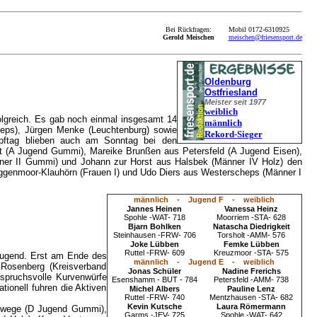
Bei Rückfragen:
Mobil 0172-6310925
Gerold Meischen
meischen@friesensport.de
Oldenburg
Ostfriesland
Meister seit 1977
weiblich
olgreich. Es gab noch einmal insgesamt 14
männlich
eps), Jürgen Menke (Leuchtenburg) sowie
Rekord-Sieger
pftag blieben auch am Sonntag bei den
lt (A Jugend Gummi), Mareike Brunßen aus Petersfeld (A Jugend Eisen),
nner II Gummi) und Johann zur Horst aus Halsbek (Männer IV Holz) den
ggenmoor-Klauhörn (Frauen I) und Udo Diers aus Westerscheps (Männer I
männlich - Jugend F - weiblich
Jannes Heinen
Vanessa Heinz
Spohle -WAT- 718
Moorriem -STA- 628
Bjarn Bohlken
Natascha Diedrigkeit
Steinhausen -FRW- 706
Torsholt -AMM- 576
Joke Lübben
Femke Lübben
Ruttel -FRW- 609
Kreuzmoor -STA- 575
Jugend. Erst am Ende des
männlich - Jugend E - weiblich
 Rosenberg (Kreisverband
Jonas Schüler
Nadine Frerichs
spruchsvolle Kurvenwürfe
Esenshamm - BUT - 784
Petersfeld -AMM- 738
ionell fuhren die Aktiven
Michel Albers
Pauline Lenz
Ruttel -FRW- 740
Mentzhausen -STA- 682
Kevin Kutsche
Laura Römermann
ollwege (D Jugend Gummi),
Garms -JEV- 725
Spohle -WAT- 642