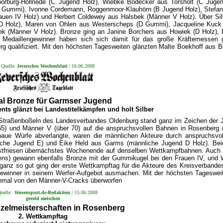
rburg-Hollriede (C Jugend Holz), Wiebke Bödecker aus Torsholt (C Juge
 Gummi), Ivonne Cordemann, Roggenmoor-Klauhörn (B Jugend Holz), Stefan
auen IV Holz) und Herbert Coldewey aus Halsbek (Männer V Holz). Über Sil
 (D Holz), Maren von Ohlen aus Westerscheps (D Gummi), Jacqueline Kuc
sbek (Männer V Holz). Bronze ging an Janine Borchers aus Howiek (D Holz)
 Medaillengewinner haben sich sich damit für das große Kräftemessen 
qualifiziert. Mit den höchsten Tagesweiten glänzten Malte Boekhoff aus B
/
Quelle:
Jeversches Wochenblatt
/ 16.06.2008
l Bronze für Garmser Jugend
nts glänzt bei Landestitelkämpfen und holt Silber
m Straßenboßeln des Landesverbandes Oldenburg stand ganz im Zeichen der
65) und Männer V (über 70) auf die anspruchsvollen Bahnen in Rosenberg 
aue Würfe abverlangte, waren die männlichen Akteure durch anspruchsvoll
liche Jugend E) und Eike Held aus Garms (männliche Jugend D Holz). Bei
 Ostfriesen übernächstes Wochenende auf denselben Wettkampfbahnen. Auch 
ens) gewann ebenfalls Bronze mit der Gummikugel bei den Frauen IV, und 
 ganz so gut ging der erste Wettkampftag für die Akteure des Kreisverband
gewinner in seinem Werfer-Aufgebot ausmachen. Mit der höchsten Tagesweit
inmal von den Männer-V-Cracks überworfen
uelle:
friesensport.de-Redaktion
/ 15.06.2008
gerold meischen
zelmeisterschaften in Rosenberg
2. Wettkampftag