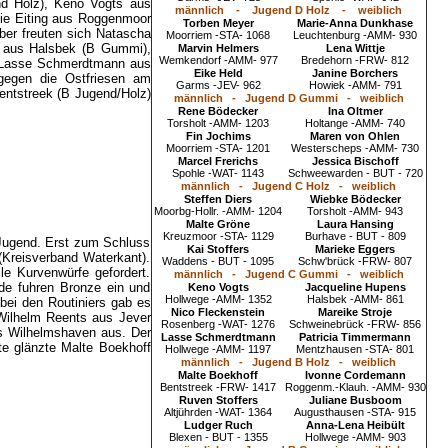
nd Holz), Keno Vogts aus
männlich - Jugend D Holz - weiblich
ie Eiting aus Roggenmoor
Torben Meyer
Marie-Anna Dunkhase
ber freuten sich Natascha
Moorriem -STA- 1068
Leuchtenburg -AMM- 930
k aus Halsbek (B Gummi),
Marvin Helmers
Lena Wittje
Wemkendorf -AMM- 977
Bredehorn -FRW- 812
, Lasse Schmerdtmann aus
Eike Held
Janine Borchers
gegen die Ostfriesen am
Garms -JEV- 962
Howiek -AMM- 791
entstreek (B Jugend/Holz)
männlich - Jugend D Gummi - weiblich
Rene Bödecker
Ina Oltmer
Torsholt -AMM- 1203
Holtange -AMM- 740
Fin Jochims
Maren von Ohlen
Moorriem -STA- 1201
Westerscheps -AMM- 730
Marcel Frerichs
Jessica Bischoff
Spohle -WAT- 1143
Schweewarden - BUT - 720
männlich - Jugend C Holz - weiblich
Steffen Diers
Wiebke Bödecker
Moorbg-Hollr. -AMM- 1204
Torsholt -AMM- 943
Malte Gröne
Laura Hansing
Kreuzmoor -STA- 1129
Burhave - BUT - 809
 Jugend. Erst zum Schluss
Kai Stoffers
Marieke Eggers
(Kreisverband Waterkant).
Waddens - BUT - 1095
Schw'brück -FRW- 807
e Kurvenwürfe gefordert.
männlich - Jugend C Gummi - weiblich
de fuhren Bronze ein und
Keno Vogts
Jacqueline Hupens
Hollwege -AMM- 1352
Halsbek -AMM- 861
bei den Routiniers gab es
Nico Fleckenstein
Mareike Stroje
Wilhelm Reents aus Jever
Rosenberg -WAT- 1276
Schweinebrück -FRW- 856
es Wilhelmshaven aus. Der
Lasse Schmerdtmann
Patricia Timmermann
e glänzte Malte Boekhoff
Hollwege -AMM- 1197
Mentzhausen -STA- 801
männlich - Jugend B Holz - weiblich
Malte Boekhoff
Ivonne Cordemann
Bentstreek -FRW- 1417
Roggenm.-Klauh. -AMM- 930
Ruven Stoffers
Juliane Busboom
Altjührden -WAT- 1364
Augusthausen -STA- 915
Ludger Ruch
Anna-Lena Heibült
Blexen - BUT - 1355
Hollwege -AMM- 903