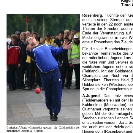
Regens
Timo 
Rosenberg
.
Konnte der Kr
deutlich seinen Stempel auf
verteilte in den 22 noch ans
Tücken der Strecken auch m
Ende der Veranstaltung auf 
Medaillengewinner in zwei Wo
erneut Rosenberg das Ziel de
Für die vier Entscheidungen
bekannte Heimstrecke des BV
der männlichen Jugend Lars 
die Nase vorn und verwies da
weiblichen Jugend setzte si
(Reitland), Mit der Goldmeda
Championstour. Noch vor de
Silberplatz. Thorsten Held 
Hobbensiefken (Westerschep
Sprung in die Championstour 
A-Jugend
: Das trotz eine
(Fedderwardersiel) mit der H
Kohlrenken (Moorwarfen) un
Quathamer verpatzte seinen
geben. Mit der Gummikugel er
Stechen zwischen Lennart Sc
entschieden werden. Jana Sch
sie auch mit der Holzkugel
Christian Alberts (Grabstede) gewann die Goldmedaille der
männlichen Jugend A - Gummi.
Hoogendorn (Rosenberg) und 