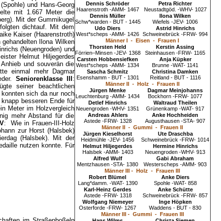
Dennis Schröder
Petra Richter
t (Spohle) und Hans-Georg
Haarenstroth -AMM- 1467
Neustadtgöd. -WHV- 1027
elte mit 1.667 Meter die
Dennis Müller
Ilona Wilken
berg). Mit der Gummikugel
Schw*warden - BUT - 1445
Wiefels -JEV- 1006
olgten dichtauf. Mit dem
Udo Diers
Astrid Hinrichs
ike Kaiser (Haarenstroth)
West*scheps -AMM- 1426
Schweinebrück -FRW- 994
Männer I - Eisen - Frauen I
 gehandelten Ilona Wilken
Thorsten Held
Kerstin Assing
inrichs (Neuengroden) und
Förrien–Minsen -JEV- 1368
Steinhausen -FRW- 1165
eister Helmut Hiljegerdes
Carsten Hobbensiefken
Anja Küpker
f Anhieb und souverän die
West*scheps -AMM- 1334
Brunne -WAT- 1141
hatte einmal mehr Dagmar
Sascha Schmitz
Christina Damken
Esenshamm - BUT - 1301
Reitland - BUT - 1116
eder.
Seniorenklasse III
:
Männer II - Holz - Frauen II
gte seiner beachtlichen
Jürgen Menke
Dagmar Meinjohanns
 konnten sich da nur noch
Leuchtenburg -AMM- 1434
Bockhorn -FRW- 1077
m knapp besseren Ende für
Detlef Hinrichs
Waltraud Theilen
in Meter im Holzvergleich
Neuengroden -WHV- 1351
Grünenkamp -WAT- 917
nig mehr Abstand für die
Andreas Ahlers
Anke Hochheiden
Astede -FRW- 1328
Augusthausen -STA- 907
IV
: Wie in Frauen-III-Holz
Männer II - Gummi - Frauen II
ohann zur Horst (Halsbek)
Jürgen Kieselhorst
Ute Draschba
erdag (Halsbek). Mit der
Heidmühle -JEV- 1456
Schweinebrück -FRW- 1014
daille nutzen konnte. Für
Helmut Hiljegerdes
Hermine Hinrichs
Halsbek -AMM- 1403
Neuengroden -WHV- 913
Alfred Wulf
Gabi Abraham
Mentzhausen -STA- 1380
Westerscheps -AMM- 903
Männer III - Holz - Frauen III
Robert Blümel
Anke Diers
Lang*damm. -WAT- 1390
Spohle -WAT- 858
Karl-Heinz Gerdes
Anke Schütte
Astede -FRW- 1318
Schweinebrück -FRW- 857
Wolfgang Niemeyer
Inge Höpken
Osterforde -FRW- 1267
Waddens - BUT - 830
Männer III - Gummi - Frauen III
chaften im Straßenboßeln
Hans Wilms
Christa Siemen