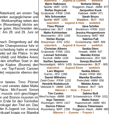
männlich - Jugend B Gummi - weiblich
Björn Haßmann
Stefanie Eiting
Spohle -WAT- 1376
Roggenm.-Klauh. -AMM- 977
Stefan Dupiczak
Jacqueline Kuck
Waterkant) am ersten Tag
Grabstede -FRW- 1346
Halsbek -AMM- 971
bänden ausgeglichener und
Nils Schomaker
Sarah Bruns
Spohle -WAT- 1283
Waddens - BUT - 915
en Wettkampftag neben den
männlich - Jugend A Holz - weiblich
 (Rosenberg) blickte am
Timo Plümer
Jana Schiller
ine gutes Abschneiden der
Fedderw.'siel - BUT - 1364
Bredehorn -FRW- 1010
. Am 28. und 29, Juni ist
Malte Kohlrenken
Jessica Hoogendoorn
Moorwarfen -JEV- 1260
Rosenberg -WAT- 968
Stefan Runge
Sabrina Faß
 nach Dringenburg auf die
Kreuzmoor -STA- 1252
Grünenkamp -WAT- 906
der Championstour fuhr in
männlich - Jugend A Gummi - weiblich
Christian Alberts
Saskia Diers
scheidung hatte er erneut
Grabstede -FRW- 1501
Howiek -AMM- 937
e) auf die Plätze. In der
Lennart Schröder
Mareike Kötter
ersfeld) und Wiebke Arens
Torsholt -AMM- 1435
Sandelermöns -JEV- 926
den erhofften Start in der
Steffen Spaamann
Svenja Bischoff
Anja Küpker (Brunne) den
Neustadtgöd. -WHV- 1435
Schweewarden - BUT - 905
männlich - Jugend Eisen - weiblich
n vor Top-Favorit Carsten
Lars Wagner
Saskia Albers
e) verpasste ebenso den
Garms -JEV- 1280
Ruttel -FRW- 950
Daniel Wilhelms
Mareike Brunßen
Zetel-Oster. -FRW- 1232
Petersfeld -AMM- 836
 ist bewies Timo Plümer
Hendrik Rüdebusch
Wiebke Arens
en und verwies dabei Malte
Vielstedt-H. -AMM- 1208
Reitland - BUT - 829
ätze. Mit-Favorit Simon
Männer I - Holz - Frauen I
d musste sich geschlagen
Tim Cordes
Sabine Buß
West*scheps -AMM- 1667
Schweinebrück -FRW- 1011
lber und Bronze mussten im
Ingo Tammen
Maike Kaiser
n Ende für den Torsholter
Rüstringen -WHV- 1427
Haarenstroth -AMM- 991
ikugel den Titel ein. Das
Dennis Fillmer
Bianca Töbermann
der A-Jugend vor Jessica
Rosenberg -WAT- 1398
Roggenm.-Klauh. -AMM- 980
mikugel knapp vor Mareike
Männer I - Gummi - Frauen I