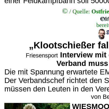
einer Feldkampfbahn soll 5000
©
/
Quelle:
Ostfri
berei
„Klootschießer fa
Interview mit
Friesensport
Verband muss 
Die mit Spannung erwartete EM i
Der Verbandschef richtet den S
müssen den Leuten in den Verei
von Be
WIESMO