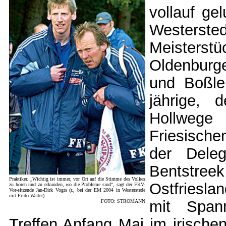
vollauf ge
Westers
Meisterstü
Oldenburge
und Boßler
jährige, 
Hollwege
Friesische
der Deleg
Bentstre
Praktiker. „Wichtig ist immer, vor Ort auf die Stimme des Volkes
Ostfriesla
zu hören und zu erkunden, wo die Probleme sind“, sagt der FKV-
Vor-sitzende Jan-Dirk Vogts (r., bei der EM 2004 in Westerstede
mit Frido Walter).
mit Spann
FOTO: STROMANN
Treffen Anfang Mai im irischen