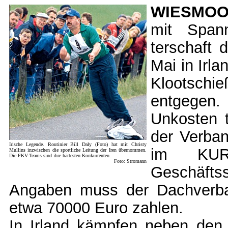
WIESMO
mit Span
terschaft 
Mai in Irla
Klootsch
entgegen
Unkosten t
der Verban
Irische Legende. Routinier Bill Daly (Foto) hat mit Christy
im KUR
Mullins inzwischen die sportliche Leitung der Iren übernommen.
Die FKV-Teams sind ihre härtesten Konkurrenten.
Foto: Stromann
Geschäfts
Angaben muss der Dachverba
etwa 70000 Euro zahlen.
In Irland kämpfen neben de