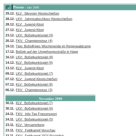
Presse
-
Jahr 2008
29.12.
KLV: Silvester-Klootschießen
28.12.
LKV: Jahresabschluss-Klootschießen
28.12.
KLV: Jugend-Kloot
27.12.
KLV: Jugend-Kloot
23.12.
LKV: Boßelpunktspiel (9)
20.12.
FKV: Championstour (4)
19.12.
Tipp: Boßelfreies Wochenende im Regenwaldcamp
17.12.
Boßeln auf der Umgehungsstraße in Hage
16.12.
LKV: Boßelpunktspiel (8)
14.12.
KLV: Boßelpunktspiel (9)
13.12.
KLV: Jugend-Kloot
09.12.
LKV: Boßelpunktspiel (7)
07.12.
KLV: Jugend-Klootschießen
07.12.
KLV: Boßelpunktspiel (8)
06.12.
FKV: Championstour (3)
November 2008
30.11.
KLV: Boßelpunktspiel (7)
30.11.
LKV: Boßelpunktspiel (6)
24.11.
FKV: Info-Tag Friesensport
24.11.
LKV: Boßelpunktspiel (5)
23.11.
KLV: Versammlung
23.11.
FKV: Feldkampf Vorschau
22.11.
FKV: Feldkampf 1974 Rückblick