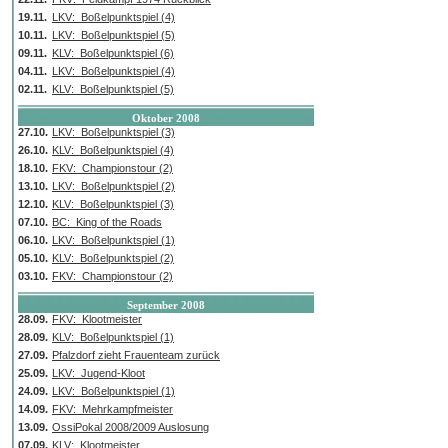
19.11.
LKV: Boßelpunktspiel (4)
10.11.
LKV: Boßelpunktspiel (5)
09.11.
KLV: Boßelpunktspiel (6)
04.11.
LKV: Boßelpunktspiel (4)
02.11.
KLV: Boßelpunktspiel (5)
Oktober 2008
27.10.
LKV: Boßelpunktspiel (3)
26.10.
KLV: Boßelpunktspiel (4)
18.10.
FKV: Championstour (2)
13.10.
LKV: Boßelpunktspiel (2)
12.10.
KLV: Boßelpunktspiel (3)
07.10.
BC: King of the Roads
06.10.
LKV: Boßelpunktspiel (1)
05.10.
KLV: Boßelpunktspiel (2)
03.10.
FKV: Championstour (2)
September 2008
28.09.
FKV: Klootmeister
28.09.
KLV: Boßelpunktspiel (1)
27.09.
Pfalzdorf zieht Frauenteam zurück
25.09.
LKV: Jugend-Kloot
24.09.
LKV: Boßelpunktspiel (1)
14.09.
FKV: Mehrkampfmeister
13.09.
OssiPokal 2008/2009 Auslosung
07.09.
KLV: Klootmeister