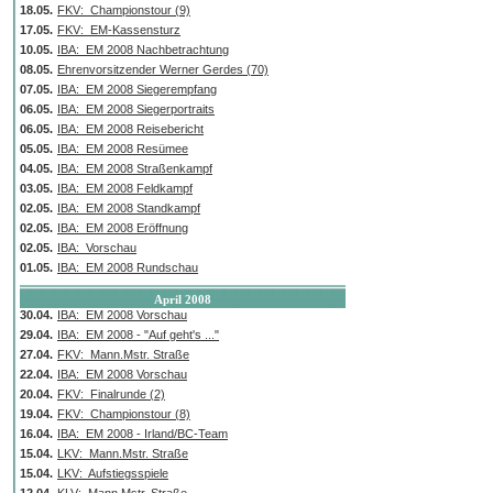
18.05.
FKV: Championstour (9)
17.05.
FKV: EM-Kassensturz
10.05.
IBA: EM 2008 Nachbetrachtung
08.05.
Ehrenvorsitzender Werner Gerdes (70)
07.05.
IBA: EM 2008 Siegerempfang
06.05.
IBA: EM 2008 Siegerportraits
06.05.
IBA: EM 2008 Reisebericht
05.05.
IBA: EM 2008 Resümee
04.05.
IBA: EM 2008 Straßenkampf
03.05.
IBA: EM 2008 Feldkampf
02.05.
IBA: EM 2008 Standkampf
02.05.
IBA: EM 2008 Eröffnung
02.05.
IBA: Vorschau
01.05.
IBA: EM 2008 Rundschau
April 2008
30.04.
IBA: EM 2008 Vorschau
29.04.
IBA: EM 2008 - "Auf geht's ..."
27.04.
FKV: Mann.Mstr. Straße
22.04.
IBA: EM 2008 Vorschau
20.04.
FKV: Finalrunde (2)
19.04.
FKV: Championstour (8)
16.04.
IBA: EM 2008 - Irland/BC-Team
15.04.
LKV: Mann.Mstr. Straße
15.04.
LKV: Aufstiegsspiele