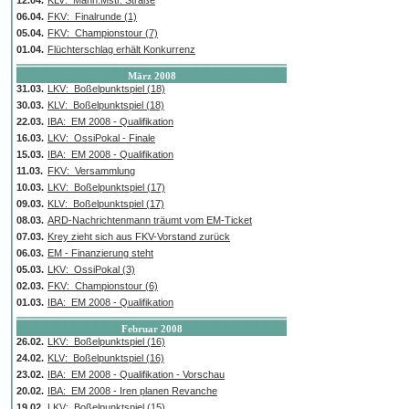
12.04.
KLV: Mann.Mstr. Straße
06.04.
FKV: Finalrunde (1)
05.04.
FKV: Championstour (7)
01.04.
Flüchterschlag erhält Konkurrenz
März 2008
31.03.
LKV: Boßelpunktspiel (18)
30.03.
KLV: Boßelpunktspiel (18)
22.03.
IBA: EM 2008 - Qualifikation
16.03.
LKV: OssiPokal - Finale
15.03.
IBA: EM 2008 - Qualifikation
11.03.
FKV: Versammlung
10.03.
LKV: Boßelpunktspiel (17)
09.03.
KLV: Boßelpunktspiel (17)
08.03.
ARD-Nachrichtenmann träumt vom EM-Ticket
07.03.
Krey zieht sich aus FKV-Vorstand zurück
06.03.
EM - Finanzierung steht
05.03.
LKV: OssiPokal (3)
02.03.
FKV: Championstour (6)
01.03.
IBA: EM 2008 - Qualifikation
Februar 2008
26.02.
LKV: Boßelpunktspiel (16)
24.02.
KLV: Boßelpunktspiel (16)
23.02.
IBA: EM 2008 - Qualifikation - Vorschau
20.02.
IBA: EM 2008 - Iren planen Revanche
19.02.
LKV: Boßelpunktspiel (15)