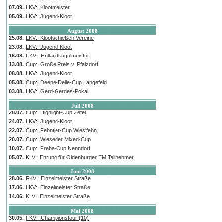
07.09.
LKV: Klootmeister
05.09.
LKV: Jugend-Kloot
August 2008
25.08.
LKV: Klootschießen Vereine
23.08.
LKV: Jugend-Kloot
16.08.
FKV: Hollandkugelmeister
13.08.
Cup: Große Preis v. Pfalzdorf
08.08.
LKV: Jugend-Kloot
05.08.
Cup: Deepe-Delle-Cup Langefeld
03.08.
LKV: Gerd-Gerdes-Pokal
Juli 2008
28.07.
Cup: Highlight-Cup Zetel
24.07.
LKV: Jugend-Kloot
22.07.
Cup: Fehntjer-Cup Wies'fehn
20.07.
Cup: Wieseder Mixed-Cup
10.07.
Cup: Freba-Cup Nenndorf
05.07.
KLV: Ehrung für Oldenburger EM Teilnehmer
Juni 2008
28.06.
FKV: Einzelmeister Straße
17.06.
LKV: Einzelmeister Straße
14.06.
KLV: Einzelmeister Straße
Mai 2008
30.05.
FKV: Championstour (10)