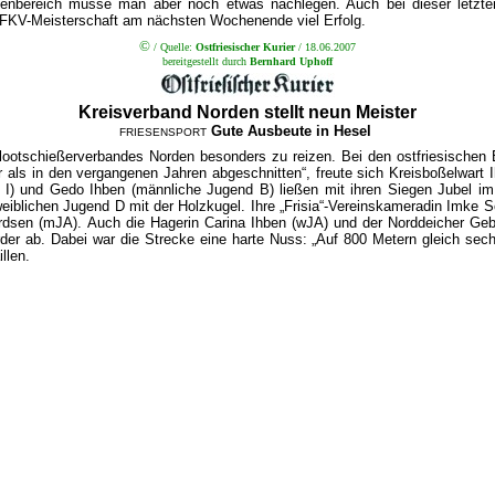
nenbereich müsse man aber noch etwas nachlegen. Auch bei dieser letzte
ie FKV-Meisterschaft am nächsten Wochenende viel Erfolg.
©
/
Quelle:
Ostfriesischer Kurier
/ 18.06.2007
bereitgestellt durch
Bernhard Uphoff
Kreisverband Norden stellt neun Meister
Gute Ausbeute in Hesel
FRIESENSPORT
lootschießerverbandes Norden besonders zu reizen. Bei den ostfriesischen 
 als in den vergan­genen Jahren abgeschnitten“, freute sich Kreisboßelwart Ih
en I) und Gedo Ihben (männliche Jugend B) ließen mit ihren Siegen Jubel 
eiblichen Jugend D mit der Holzkugel. Ihre „Frisia“-Vereinskameradin Imke 
sen (mJA). Auch die Hagerin Carina Ihben (wJA) und der Norddeicher Gebhard
rder ab. Dabei war die Strecke eine harte Nuss: „Auf 800 Metern gleich se
llen.