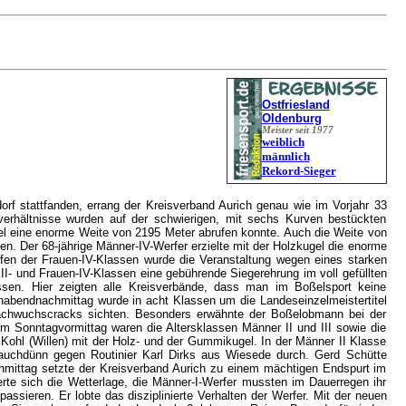
Ostfriesland
Oldenburg
Meister seit 1977
weiblich
männlich
Rekord-Sieger
f stattfanden, errang der Kreisverband Aurich genau wie im Vorjahr 33
verhältnisse wurden auf der schwierigen, mit sechs Kurven bestückten
gel eine enorme Weite von 2195 Meter abrufen konnte. Auch die Weite von
en. Der 68-jährige Männer-IV-Werfer erzielte mit der Holzkugel die enorme
rfen der Frauen-IV-Klassen wurde die Veranstaltung wegen eines starken
I- und Frauen-IV-Klassen eine gebührende Siegerehrung im voll gefüllten
sen. Hier zeigten alle Kreisverbände, dass man im Boßelsport keine
abendnachmittag wurde in acht Klassen um die Landeseinzelmeistertitel
achwuchscracks sichten. Besonders erwähnte der Boßelobmann bei der
Am Sonntagvormittag waren die Altersklassen Männer II und III sowie die
 Kohl (Willen) mit der Holz- und der Gummikugel. In der Männer II Klasse
 hauchdünn gegen Routinier Karl Dirks aus Wiesede durch. Gerd Schütte
chmittag setzte der Kreisverband Aurich zu einem mächtigen Endspurt im
te sich die Wetterlage, die Männer-I-Werfer mussten im Dauerregen ihr
ieren. Er lobte das disziplinierte Verhalten der Werfer. Mit der neuen