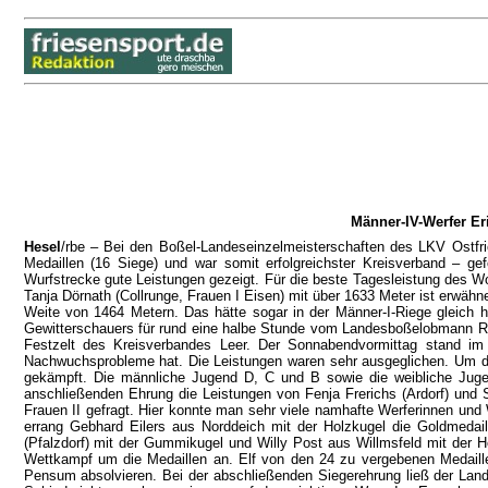
Männer-IV-Werfer Er
Hesel
/rbe – Bei den Boßel-Landeseinzelmeisterschaften des LKV Ostfri
Medaillen (16 Siege) und war somit erfolgreichster Kreisverband – g
Wurfstrecke gute Leistungen gezeigt. Für die beste Tagesleistung des W
Tanja Dörnath (Collrunge, Frauen I Eisen) mit über 1633 Meter ist erwähn
Weite von 1464 Metern. Das hätte sogar in der Männer-I-Riege gleich h
Gewitterschauers für rund eine halbe Stunde vom Landesboßelobmann Rein
Festzelt des Kreisverbandes Leer. Der Sonnabendvormittag stand im
Nachwuchsprobleme hat. Die Leistungen waren sehr ausgeglichen. Um di
gekämpft. Die männliche Jugend D, C und B sowie die weibliche Jug
anschließenden Ehrung die Leistungen von Fenja Frerichs (Ardorf) und S
Frauen II gefragt. Hier konnte man sehr viele namhafte Werferinnen und 
errang Gebhard Eilers aus Norddeich mit der Holzkugel die Goldmedail
(Pfalzdorf) mit der Gummikugel und Willy Post aus Willmsfeld mit der 
Wettkampf um die Medaillen an. Elf von den 24 zu vergebenen Medaille
Pensum absolvieren. Bei der abschließenden Siegerehrung ließ der Land