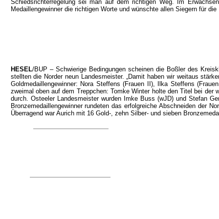
Schiedsrichterregelung sei man auf dem richtigen Weg. Im Erwachse
Medaillengewinner die richtigen Worte und wünschte allen Siegern für d
HESEL
/BUP – Schwierige Be­dingungen scheinen die Boß­ler des Kreisk
stellten die Norder neun Landesmeister. „Damit haben wir weitaus stärker
Goldmedaillengewinner: Nora Steffens (Frauen II), Ilka Steffens (Frau
zweimal oben auf dem Treppchen: Tomke Winter holte den Titel bei der w
durch. Osteeler Landesmeister wur­den Imke Buss (wJD) und Stefan Gerd
Bronze­medaillengewinner rundeten das erfolgreiche Abschneiden der No
Überragend war Aurich mit 16 Gold-, zehn Silber- und sieben Bronzemedai