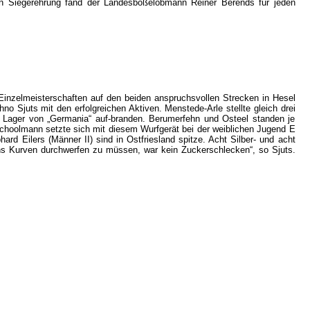
n Siegerehrung fand der Landesboßelobmann Reiner Berends für jeden
Einzelmeisterschaften auf den beiden anspruchsvollen Strecken in Hesel
no Sjuts mit den erfolgreichen Aktiven. Menstede-Arle stellte gleich drei
im Lager von „Germania“ auf-branden. Berumerfehn und Osteel standen je
Schoolmann setzte sich mit diesem Wurfgerät bei der weiblichen Jugend E
 Eilers (Männer II) sind in Ostfriesland spitze. Acht Silber- und acht
chs Kurven durchwerfen zu müssen, war kein Zuckerschlecken“, so Sjuts.