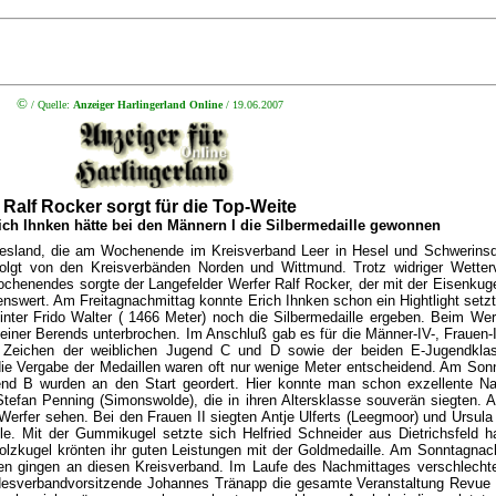
©
/
Quelle:
Anzeiger Harlingerland Online
/ 19.06.2007
Ralf Rocker sorgt für die Top-Weite
ich Ihnken hätte bei den Männern I die Silbermedaille gewonnen
esland, die am Wochenende im Kreisverband Leer in Hesel und Schwerinsdor
efolgt von den Kreisverbänden Norden und Wittmund. Trotz widriger Wetter
ochenendes sorgte der Langefelder Werfer Ralf Rocker, der mit der Eisenku
enswert. Am Freitagnachmittag konnte Erich Ihnken schon ein Hightlight setzt
inter Frido Walter ( 1466 Meter) noch die Silbermedaille ergeben. Beim We
er Berends unterbrochen. Im Anschluß gab es für die Männer-IV-, Frauen-II
 Zeichen der weiblichen Jugend C und D sowie der beiden E-Jugendklas
e Vergabe der Medaillen waren oft nur wenige Meter entscheidend. Am Sonn
end B wurden an den Start geordert. Hier konnte man schon exzellente N
tefan Penning (Simonswolde), die in ihren Altersklasse souverän siegten. 
Werfer sehen. Bei den Frauen II siegten Antje Ulferts (Leegmoor) und Ursula
le. Mit der Gummikugel setzte sich Helfried Schneider aus Dietrichsfeld
Holzkugel krönten ihr guten Leistungen mit der Goldmedaille. Am Sonntagna
n gingen an diesen Kreisverband. Im Laufe des Nachmittages verschlechter
esverbandvorsitzende Johannes Tränapp die gesamte Veranstaltung Revue pass