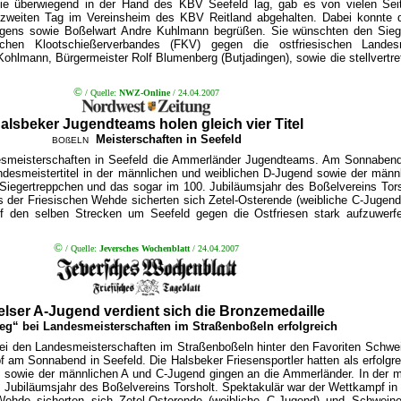
 die überwiegend in der Hand des KBV Seefeld lag, gab es von vielen Sei
 zweiten Tag im Vereinsheim des KBV Reitland abgehalten. Dabei konnte 
rgens sowie Boßelwart Andre Kuhlmann begrüßen. Sie wünschten den Sieger
sischen Klootschießerverbandes (FKV) gegen die ostfriesischen Land
 Kohlmann, Bürgermeister Rolf Blumenberg (Butjadingen), sowie die stellvertr
©
/ Quelle:
NWZ-Online
/ 24.04.2007
alsbeker Jugendteams holen gleich vier Titel
Meisterschaften in Seefeld
BOßELN
ndesmeisterschaften in Seefeld die Ammerländer Jugendteams. Am Sonnabend
andesmeistertitel in der männlichen und weiblichen D-Jugend sowie der män
iegertreppchen und das sogar im 100. Jubiläumsjahr des Boßelvereins Tors
Aus der Friesischen Wehde sicherten sich Zetel-Osterende (weibliche C-Juge
 den selben Strecken um Seefeld gegen die Ostfriesen stark aufzuwerfen.
©
/
Quelle:
Jeversches Wochenblatt
/ 24.04.2007
elser A-Jugend verdient sich die Bronzemedaille
eg“ bei Landesmeisterschaften im Straßenboßeln erfolgreich
 den Landesmeisterschaften im Straßenboßeln hinter den Favoriten Schwein
 am Sonnabend in Seefeld. Die Halsbeker Friesensportler hatten als erfolgre
d sowie der männlichen A und C-Jugend gingen an die Ammerländer. In der mä
ubiläumsjahr des Boßelvereins Torsholt. Spektakulär war der Wettkampf in 
n Wehde sicherten sich Zetel-Osterende (weibliche C-Jugend) und Schwe