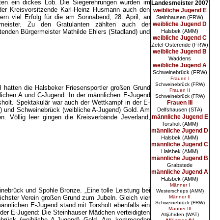
ten ein dickes Lob. Die Siegerehrungen wurden im
Landesmeister 2007
der Kreisvorsitzende Karl-Heinz Husmann auch den
weibliche Jugend E
n viel Erfolg für die am Sonnabend, 28. April, an
Steinhausen (FRW)
esmeister. Zu den Gratulanten zählten auch der
weibliche Jugend D
etenden Bürgermeister Mathilde Ehlers (Stadland) und
Halsbek (AMM)
weibliche Jugend C
Zetel-Osterende (FRW)
weibliche Jugend B
Waddens
weibliche Jugend A
Schweinebrück (FRW)
Frauen I
Schweinebrück (FRW)
 hatten die Halsbeker Friesensportler großen Grund
Frauen II
nlichen A und C-Jugend. In der männlichen E-Jugend
Schweinebrück (FRW)
holt. Spektakulär war auch der Wettkampf in der E-
Frauen III
nd) und Schweinebrück (weibliche A-Jugend) Gold. Am
Delfshausen (STA)
 Völlig leer gingen die Kreisverbände Jeverland,
männliche Jugend E
Torsholt (AMM)
männliche Jugend D
Halsbek (AMM)
männliche Jugend C
Halsbek (AMM)
männliche Jugend B
Grabstede
männliche Jugend A
Halsbek (AMM)
Männer I
ebrück und Spohle Bronze. „Eine tolle Leistung bei
Westerscheps (AMM)
ichster Verein großen Grund zum Jubeln. Gleich vier
Männer II
Schweinebrück (FRW)
nnlichen E-Jugend stand mit Torsholt ebenfalls ein
Männer III
der E-Jugend: Die Steinhauser Mädchen verteidigten
Altjührden (WAT)
inebrück (weibliche A-Jugend) Gold. Am kommenden