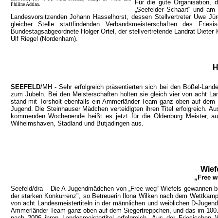
Für die gute Organisation,
Philine Adrian.
„Seefelder Schaart“ und am
Landesvorsitzenden Johann Hasselhorst, dessen Stellvertreter Uwe Jü
gleicher Stelle stattfindenden Verbandsmeisterschaften des Frie
Bundestagsabgeordnete Holger Ortel, der stellvertretende Landrat Dieter
Ulf Riegel (Nordenham).
H
SEEFELD
/MH - Sehr erfolgreich präsentierten sich bei den Boßel-La
zum Jubeln. Bei den Meisterschaften holten sie gleich vier von acht L
stand mit Torsholt ebenfalls ein Ammerländer Team ganz oben auf dem S
Jugend. Die Steinhauser Mädchen verteidigten ihren Titel erfolgreich. 
kommenden Wochenende heißt es jetzt für die Oldenburg Meister, auf
Wilhelmshaven, Stadland und Butjadingen aus.
Wief
„Free w
Seefeld/dra – Die A-Jugendmädchen von „Free weg“ Wiefels gewannen bei
der starken Konkurrenz", so Betreuerin Ilona Wilken nach dem Wettkampf
von acht Landesmeistertiteln in der männlichen und weiblichen D-Jugen
Ammerländer Team ganz oben auf dem Siegertreppchen, und das im 100. J
nach 2006 ihren Landesmeistertitel erfolgreich. Aus der Friesische