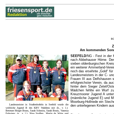
B
Z
Am kommenden Sonnabe
SEEFELD
/NG - Fest in der 
nach Abbehauser Hörne. Denn
sieben oldenburgischen Kreis
ein weiterer Ammerland-Verei
noch das ersehnte „Gold“ für
Landesmeisters in der C- und
Frauen III aus Delfshausen s
erfolgreichster Verein, da a
hinter dem Sieger Zetel/Os
Mädchen fehlte ein Wurf zu
Kreuzmoorer Jugend A unter
(männliche Jugend E) und M
Moorburg-Hollriede ein Stech
Landesmeister in Straßenboßeln in Seefeld wurde die
den unterlegenen Kindern aus
weibliche Jugend B des KBV Waddens mit (h., v. l.):
Betreuer Holger Bruns, Sarah Schmitz, Sarah Bruns, Vanessa
Erdwiens; (v., v. l.): Nina Stoffers, Marije de Witte und