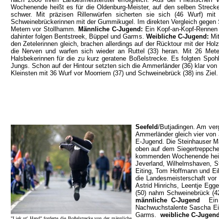
Wochenende heißt es für die Oldenburg-Meister, auf den selben Streck
schwer. Mit präzisen Rillenwürfen sicherten sie sich (46 Wurf) m
Schweinebrückerinnen mit der Gummikugel. Im direkten Vergleich gegen 
Metern vor Stollhamm.
Männliche C-Jugend:
Ein Kopf-an-Kopf-Rennen 
dahinter folgen Bentstreek, Büppel und Garms.
Weibliche C-Jugend:
Mit
den Zetelerinnen gleich, brachen allerdings auf der Rücktour mit der Hol
die Nerven und warfen sich wieder an Ruttel (33) heran. Mit 26 Mete
Halsbekerinnen für die zu kurz geratene Boßelstrecke. Es folgten Spoh
Jungs. Schon auf der Hintour setzten sich die Ammerländer (36) klar von
Kleinsten mit 36 Wurf vor Moorriem (37) und Schweinebrück (38) ins Ziel. 
Seefeld
/Butjadingen. Am ver
Ammerländer gleich vier von 
E-Jugend. Die Steinhauser Mä
oben auf dem Siegertreppche
kommenden Wochenende heißt e
Jeverland, Wilhelmshaven, 
Eiting, Tom Hoffmann und Ei
die Landesmeisterschaft vo
Astrid Hinrichs, Leentje Egg
(50) nahm Schweinebrück (42
männliche C-Jugend
Ein
Nachwuchstalente Sascha Eil
Garms.
weibliche C-Juge
"Liek ut' Hand" forderte die Boßelstrecke von der männliche