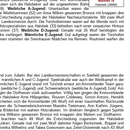
Männer IV
taten sich die Halsbeker auf der ungewohnten Bahn
Halsbek (AMM)
49).
Weibliche A-Jugend:
Unantastbar waren die
e Wiefelserinnen (52) um Ilona Wilken gewannen Bronze mit knappen drei
 Entscheidung zugunsten der Halsbeker Nachwuchstalente. Mit zwei Wurf
r Landesmeister durch. Die Torsholterinnen waren auf der Wende noch mit
olzspezialisten aus Halsbek (33) behielten nach einer verpatzten Hintour
orriem (37).
Weibliche D-Jugend:
Gerade mal 26 Wurf benötigten die
ke verlängert.
Männliche E-Jugend:
Gut aufgelegt waren die Torsholter
innen starteten die Steinhauser Mädchen ins Rennen. Routiniert warfen die
und zum Jubeln. Bei den Landesmeisterschaften in Seefeld gewannen die
er männlichen A und C-Jugend. Spektakulär war auch der Wettkampf in der
männlichen E-Jugend stand mit Torsholt erneut ein Ammerländer Team ganz
e (weibliche C-Jugend) und Schweinebrück (weibliche A-Jugend) Gold. Am
 die Ostfriesen stark aufzuwerfen. Völlig leer gingen die Kreisverbände
ie Halsbeker Arne Hilljegerdes, Rouven Coldewey, Simon Antons, Hendrik
cherten sich die Ammerländer (46 Wurf) mit einer traumhaften Rückrunde
ren die Schweinebrückerinnen Mareike Tielemann, Ann Kathrin Jürgens,
ka Bödecker mit wahren Holzraketen. Im direkten Vergleich gegen Spohle
Ilona Wilkens gewannen Bronze mit knappen drei Metern vor Stollhamm.
r brachten nach 49 Wurf die Entscheidung zugunsten der Halsbeker
nken. Gerade mal mit zwei Wurf dahinter folgen Bentstreek, Büppel und
n, Annika Wilhelms und Tabea Goesmann aus Zetel-Osterende nach 43 Wurf