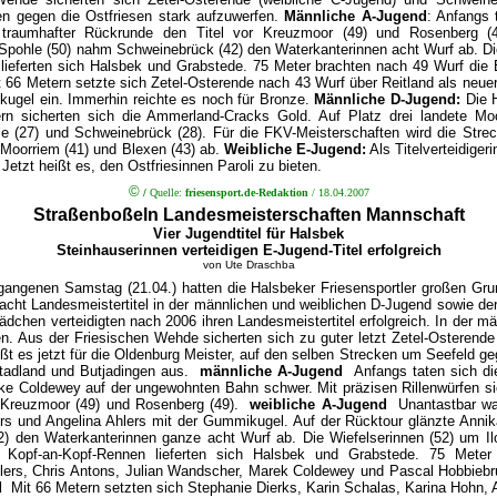
en gegen die Ostfriesen stark aufzuwerfen.
Männliche A-Jugend
: Anfangs 
it traumhafter Rückrunde den Titel vor Kreuzmoor (49) und Rosenberg (
Spohle (50) nahm Schweinebrück (42) den Waterkanterinnen acht Wurf ab. Di
lieferten sich Halsbek und Grabstede. 75 Meter brachten nach 49 Wurf die
 66 Metern setzte sich Zetel-Osterende nach 43 Wurf über Reitland als neue
zkugel ein. Immerhin reichte es noch für Bronze.
Männliche D-Jugend:
Die H
rn sicherten sich die Ammerland-Cracks Gold. Auf Platz drei landete Mo
le (27) und Schweinebrück (28). Für die FKV-Meisterschaften wird die Strec
 Moorriem (41) und Blexen (43) ab.
Weibliche E-Jugend:
Als Titelverteidiger
Jetzt heißt es, den Ostfriesinnen Paroli zu bieten.
©
/
Quelle:
friesensport.de-Redaktion
/ 18
.04.2007
Straßenboßeln Landesmeisterschaften Mannschaft
Vier Jugendtitel für Halsbek
Steinhauserinnen verteidigen E-Jugend-Titel erfolgreich
von Ute Draschba
gangenen Samstag (21.04.) hatten die Halsbeker Friesensportler großen Gr
acht Landesmeistertitel in der männlichen und weiblichen D-Jugend sowie d
dchen verteidigten nach 2006 ihren Landesmeistertitel erfolgreich. In der 
n. Aus der Friesischen Wehde sicherten sich zu guter letzt Zetel-Osterend
s jetzt für die Oldenburg Meister, auf den selben Strecken um Seefeld gegen
Stadland und Butjadingen aus.
männliche A-Jugend
Anfangs taten sich d
ke Coldewey auf der ungewohnten Bahn schwer. Mit präzisen Rillenwürfen si
r Kreuzmoor (49) und Rosenberg (49).
weibliche A-Jugend
Unantastbar wa
ers und Angelina Ahlers mit der Gummikugel. Auf der Rücktour glänzte Anni
) den Waterkanterinnen ganze acht Wurf ab. Die Wiefelserinnen (52) um 
 Kopf-an-Kopf-Rennen lieferten sich Halsbek und Grabstede. 75 Mete
ers, Chris Antons, Julian Wandscher, Marek Coldewey und Pascal Hobbiebru
nd
Mit 66 Metern setzten sich Stephanie Dierks, Karin Schalas, Karina Hoh