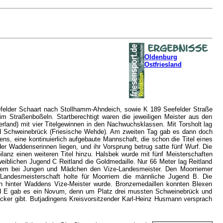
Oldenburg
Ostfriesland
eefelder Schaart nach Stollhamm-Ahndeich, sowie K 189 Seefelder Straße
m Straßenboßeln. Startberechtigt waren die jeweiligen Meister aus den
rland) mit vier Titelgewinnen in den Nachwuchsklassen. Mit Torsholt lag
 und Schweinebrück (Friesische Wehde). Am zweiten Tag gab es dann doch
s, eine kontinuierlich aufgebaute Mannschaft, die schon die Titel eines
er Waddenserinnen liegen, und ihr Vorsprung betrug satte fünf Wurf. Die
lanz einen weiteren Titel hinzu. Halsbek wurde mit fünf Meisterschaften
eiblichen Jugend C Reitland die Goldmedaille. Nur 66 Meter lag Reitland
rriem bei Jungen und Mädchen den Vize-Landesmeister. Den Moorriemer
-Landesmeisterschaft holte für Moorriem die männliche Jugend B. Die
n hinter Waddens Vize-Meister wurde. Bronzemedaillen konnten Blexen
nd E gab es ein Novum, denn um Platz drei mussten Schweinebrück und
rücker gibt. Butjadingens Kreisvorsitzender Karl-Heinz Husmann versprach