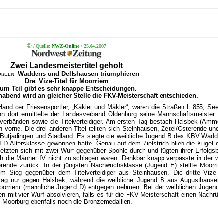
©
/ Quelle:
NWZ-Online
/ 25.04.2007
Zwei Landesmeistertitel geholt
Waddens und Delfshausen triumphieren
OßELN
Drei Vize-Titel für Moorriem
um Teil gibt es sehr knappe Entscheidungen.
nd wird an gleicher Stelle die FKV-Meisterschaft entschieden.
Hand der Friesensportler, „Käkler und Mäkler“, waren die Straßen L 855, S
 dort ermittelte der Landesverband Oldenburg seine Mannschaftsmeister i
verbänden sowie die Titelverteidiger. Am ersten Tag bestach Halsbek (Amme
n vorne. Die drei anderen Titel teilten sich Steinhausen, Zetel/Osterende
 Butjadingen und Stadland: Es siegte die weibliche Jugend B des KBV Wadden
 D-Altersklasse gewonnen hatte. Genau auf dem Zielstrich blieb die Kugel d
etzten sich mit zwei Wurf gegenüber Spohle durch und fügten ihrer Erfolgsbi
uch die Männer IV nicht zu schlagen waren. Denkbar knapp verpasste in der w
terende zurück. In der jüngsten Nachwuchsklasse (Jugend E) stellte Moo
m Sieg gegenüber dem Titelverteidiger aus Steinhausen. Die dritte Vize
lag nur gegen Halsbek, während die weibliche Jugend B aus Augusthause
oorriem (männliche Jugend D) entgegen nehmen. Bei der weiblichen Juge
en mit vier Wurf absolvieren, falls es für die FKV-Meisterschaft einen Nach
 Moorburg ebenfalls noch die Bronzemedaillen.