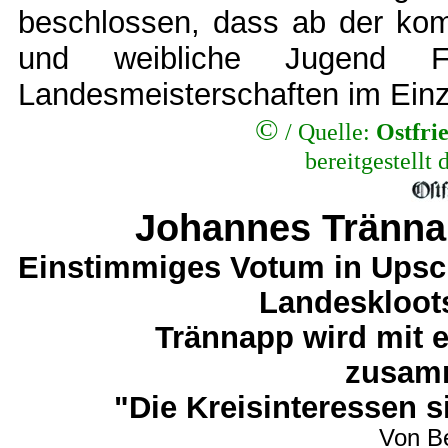
beschlossen, dass ab der ko
und weibliche Jugend
Landesmeisterschaften im Einz
©
/
Quelle:
Ostfri
bereitgestellt
Johannes Trännap
Einstimmiges Votum in Upsch
Landeskloot
Trännapp wird mit 
zusamm
"Die Kreisinteressen s
Von B