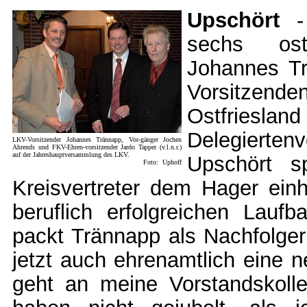
Upschört
- 
sechs ost
Johannes T
Vorsitzende
Ostfrieslan
Delegierte
LKV-Vorsitzender Johannes Trännapp, Vor-gänger Jochen
Ahrends und FKV-Ehren-vorsitzender Jardo Tapper (v.l.n.r.)
auf der Jahreshauptversammlung des LKV.
Upschört s
Foto: Uphoff
Kreisvertreter dem Hager einh
beruflich erfolgreichen Lauf
packt Trännapp als Nachfolge
jetzt auch ehrenamtlich eine 
geht an meine Vorstandskoll