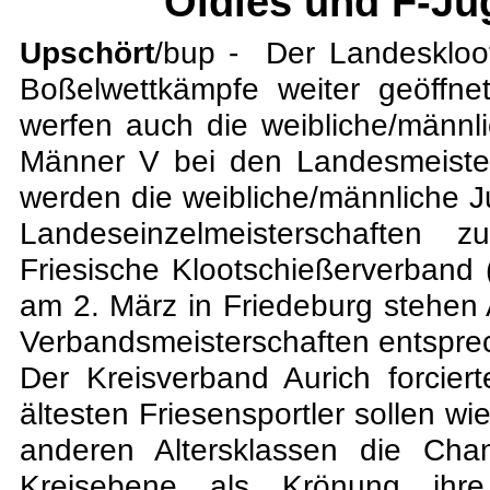
Oldies und F-Ju
Upschört
/bup - Der Landeskloot
Boßelwettkämpfe weiter geöffn
werfen auch die weibliche/männ
Männer V bei den Landesmeister
werden die weibliche/männliche 
Landeseinzelmeisterschaften 
Friesische Klootschießerverband
am 2. März in Friedeburg stehen
Verbandsmeisterschaften entsprec
Der Kreisverband Aurich forcie
ältesten Friesensportler sollen wie
anderen Altersklassen die Ch
Kreisebene als Krönung ihre