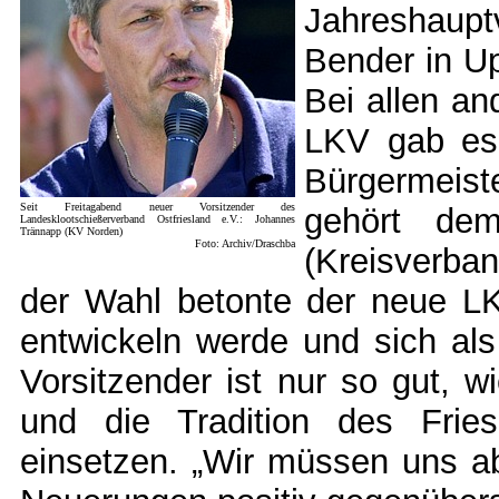
Jahreshaupt
Bender in Up
Bei allen a
LKV gab es 
Bürgermei
Seit Freitagabend neuer Vorsitzender des
gehört dem
Landesklootschießerverband Ostfriesland e.V.:
Johannes
Trännapp (KV Norden)
Foto: Archiv/Draschba
(Kreisverba
der Wahl betonte der neue LK
entwickeln werde und sich als
Vorsitzender ist nur so gut, w
und die Tradition des Frie
einsetzen. „Wir müssen uns a