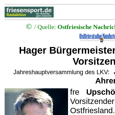
©
/
Quelle:
Ostfriesische Nachri
Hager Bürgermeister
Vorsitze
Jahreshauptversammlung des LKV:
Ahre
fre
Upschö
Vorsitzende
Ostfriesla