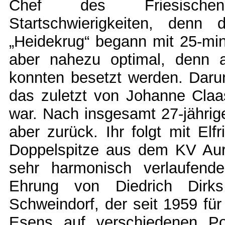
Chef des Friesischen-K
Startschwierigkeiten, denn
„Heidekrug“ begann mit 25-minü
aber nahezu optimal, denn 
konnten besetzt werden. Daru
das zuletzt von Johanne Cla
war. Nach insgesamt 27-jährige
aber zurück. Ihr folgt mit El
Doppelspitze aus dem KV Aur
sehr harmonisch verlaufend
Ehrung von Diedrich Dirk
Schweindorf, der seit 1959 fü
Esens auf verschiedenen Pos