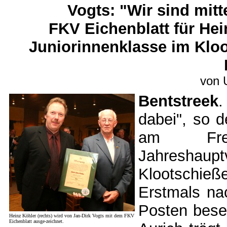
Vogts: "Wir sind mitt
FKV Eichenblatt für Hei
Juniorinnenklasse im Klo
von 
Bentstreek
.
dabei", so 
am Fre
Jahreshau
Klootschie
Erstmals na
Posten bese
Heinz Köhler (rechts) wird von Jan-Dirk Vogts mit dem FKV
Eichenblatt ausge-zeichnet.