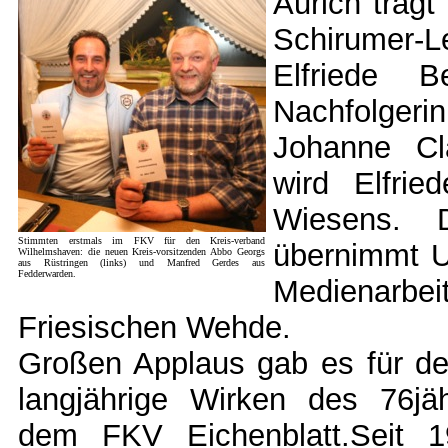
Aurich träg
Schirumer
Elfriede 
Nachfolger
Johanne Cl
wird Elfri
Wiesens. D
Stimmten erstmals im FKV für den Kreis-verband
übernimmt 
Wilhelmshaven: die neuen Kreis-vorsitzenden Abbo Georgs
aus Rüstringen (links) und Manfred Gerdes aus
Fedderwarden.
Medienarbei
Friesischen Wehde.
Großen Applaus gab es für d
langjährige Wirken des 76jä
dem FKV Eichenblatt.Seit 1