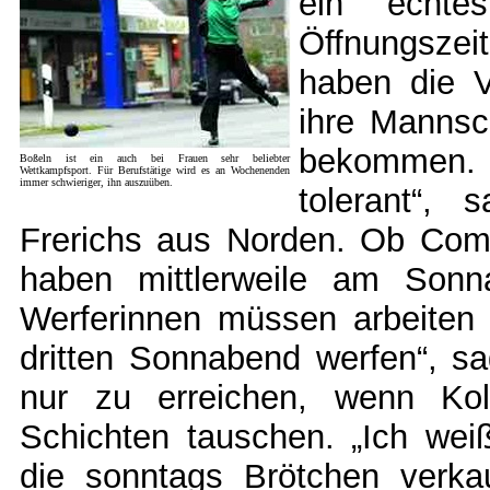
ein echte
Öffnungsze
haben die V
ihre Mannsc
bekommen. „
Boßeln ist ein auch bei Frauen sehr beliebter
Wettkampfsport. Für Berufstätige wird es an Wochenenden
immer schwieriger, ihn auszuüben.
tolerant“, s
Frerichs aus Norden. Ob Combi
haben mittlerweile am Son
Werferinnen müssen arbeiten
dritten Sonnabend werfen“, sag
nur zu erreichen, wenn Kol
Schichten tauschen. „Ich wei
die sonntags Brötchen verka