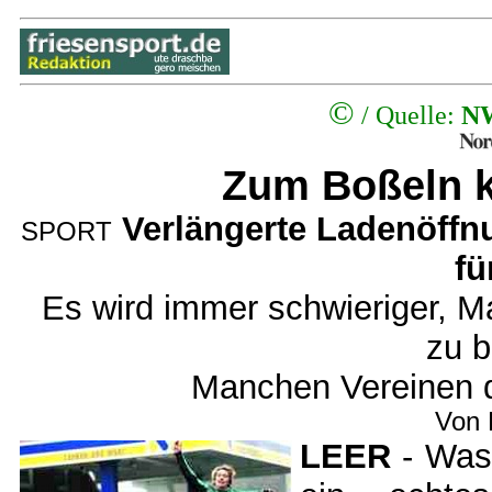
©
/ Quelle:
NW
Zum Boßeln k
Verlängerte Ladenöffn
SPORT
fü
Es wird immer schwieriger, M
zu 
Manchen Vereinen d
Von 
LEER
- Was 