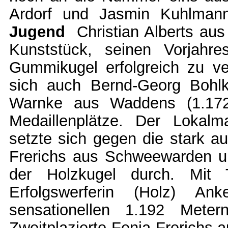
Ardorf und Jasmin Kuhlman
Jugend
Christian Alberts au
Kunststück, seinen Vorjahre
Gummikugel erfolgreich zu ver
sich auch Bernd-Georg Bohl
Warnke aus Waddens (1.172) 
Medaillenplätze. Der Loka
setzte sich gegen die stark a
Frerichs aus Schweewarden un
der Holzkugel durch. Mit 
Erfolgswerferin (Holz) A
sensationellen 1.192 Mete
Zweitplazierte Fenja Frerichs 