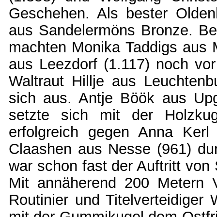
Geschehen. Als bester Oldenb
aus Sandelermöns Bronze. Bei
machten Monika Taddigs aus M
aus Leezdorf (1.117) noch vor
Waltraut Hillje aus Leuchtenb
sich aus. Antje Böök aus Upg
setzte sich mit der Holzku
erfolgreich gegen Anna Ker
Claashen aus Nesse (961) du
war schon fast der Auftritt vo
Mit annäherend 200 Metern V
Routinier und Titelverteidiger
mit der Gummikugel dem Ostfri