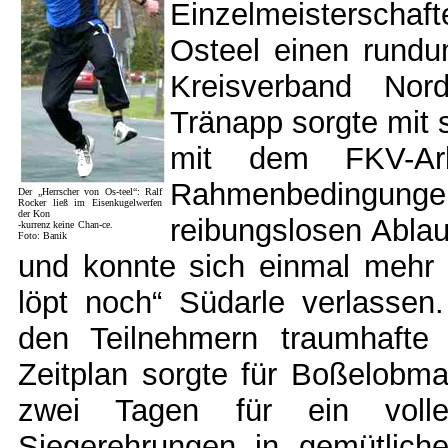
Einzelmeisterschaf
Osteel einen rund
Kreisverband Nor
Tränapp sorgte mit
mit dem FKV-Arbe
Rahmenbedingung
Der „Herrscher von Os-teel“: Ralf
Rocker ließ im Eisenkugelwerfen
der Kon
reibungslosen Ablauf
-
kurrenz keine Chan-ce.
Foto: Banik
und konnte sich einmal mehr 
löpt noch“ Südarle verlassen
den Teilnehmern traumhafte
Zeitplan sorgte für Boßelobm
zwei Tagen für ein voll
Siegerehrungen in gemütlic