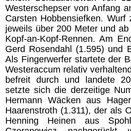
Westerschepser von Anfang an
Carsten Hobbensiefken. Wurf 
jeweils über 200 Meter und ab 
Kopf-an-Kopf-Rennen. Am End
Gerd Rosendahl (1.595) und Be
Als Fingerwerfer startete der 
Westeraccum relativ verhaltend.
befreit durch und landete 2
setzte sich die derzeitige N
Hermann Wäcken aus Hagerw
Haarenstroth (1.311), der als
Henning Heinen aus Spoh
Czeranowicz nachgerückt