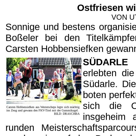
Ostfriesen w
VON U
Sonnige und bestens organisie
Boßeler bei den Titelkämpf
Carsten Hobbensiefken gewann
SÜDARLE
-
erlebten di
Südarle. Di
boten perfek
sich die O
Carsten Hobbensiefken aus Westerscheps legte sich mächtig
ins Zeug und gewann den FKV-Titel mit der Gummikugel.
insgeheim a
BILD: DRASCHBA
runden Meisterschaftsparcou