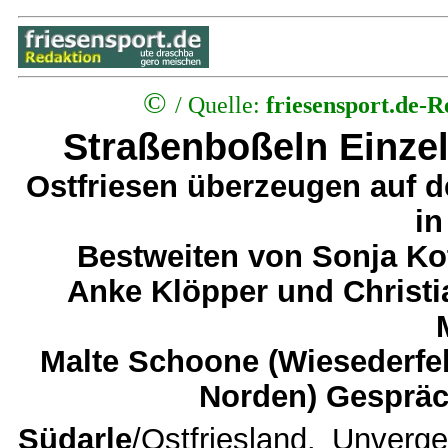
©
/
Quelle:
friesensport.de-
Straßenboßeln Einze
Ostfriesen überzeugen auf 
in
Bestweiten von Sonja Ko
Anke Klöpper und Christi
Malte Schoone (Wiesederfe
Norden) Gesprä
Südarle
/Ostfriesland. Unverge