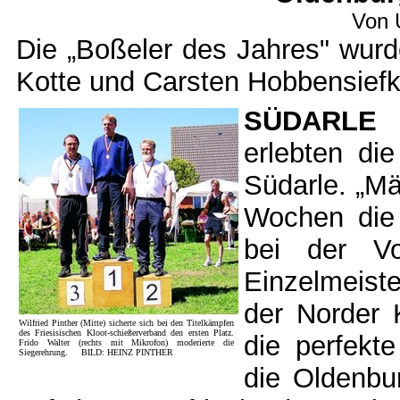
Von 
Die „Boßeler des Jahres" wurde
Kotte und Carsten Hobbensiefk
SÜDARLE
-
erlebten di
Südarle. „Mä
Wochen die 
bei der Vo
Einzelmeist
der Norder 
Wilfried Pinther (Mitte) sicherte sich bei den Titelkämpfen
des Friesisischen Kloot-schießerverband den ersten Platz.
die perfekt
Frido Walter (rechts mit Mikrofon) moderierte die
Siegerehrung. BILD: HEINZ PINTHER
die Oldenbu