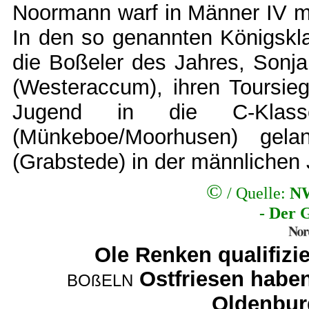
Noormann warf in Männer IV mi
In den so genannten Königskl
die Boßeler des Jahres, Sonja
(Westeraccum), ihren Toursie
Jugend in die C-Klass
(Münkeboe/Moorhusen) gela
(Grabstede) in der männlichen 
©
/ Quelle:
NW
- Der 
Ole Renken qualifizie
Ostfriesen habe
BOßELN
Oldenbur