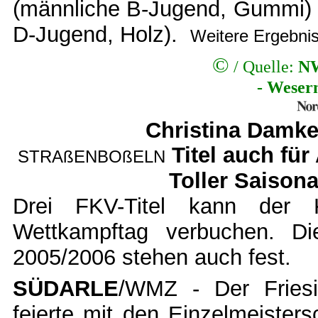
(männliche B-Jugend, Gummi) 
D-Jugend, Holz).
Weitere Ergebni
©
/ Quelle:
NW
- Weser
Christina Damken
Titel auch fü
STRAßENBOßELN
Toller Saison
Drei FKV-Titel kann der 
Wettkampftag verbuchen. Di
2005/2006 stehen auch fest.
SÜDARLE
/WMZ - Der Friesi
feierte mit den Einzelmeister