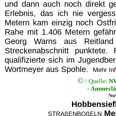
und dann auch noch direkt g
Erlebnis, das ich nie verges
Metern kam einzig noch Ostfr
Rahe mit 1.406 Metern gefährl
Georg Warns aus Reitland 
Streckenabschnitt punktete.
qualifizierte sich im Jugendb
Wortmeyer aus Spohle.
Mehr In
©
/ Quelle:
NW
- Ammerlä
Hobbensiefk
Mei
STRAßENBOßELN