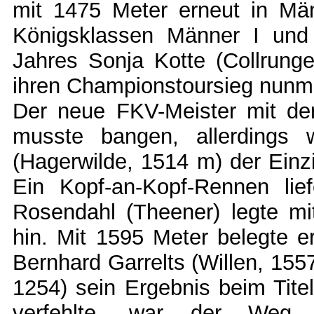
mit 1475 Meter erneut in Män
Königsklassen Männer I und
Jahres Sonja Kotte (Collrung
ihren Championstoursieg nunme
Der neue FKV-Meister mit de
musste bangen, allerdings
(Hagerwilde, 1514 m) der Einz
Ein Kopf-an-Kopf-Rennen lie
Rosendahl (Theener) legte mi
hin. Mit 1595 Meter belegte e
Bernhard Garrelts (Willen, 155
1254) sein Ergebnis beim Tit
verfehlte, war der Weg f