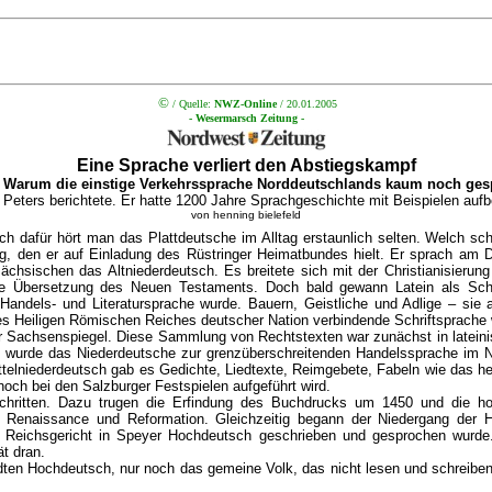
©
/ Quelle:
NWZ-Online
/ 20.01.2005
- Wesermarsch Zeitung -
Eine Sprache verliert den Abstiegskampf
Warum die einstige Verkehrssprache Norddeutschlands kaum noch ges
Peters berichtete. Er hatte 1200 Jahre Sprachgeschichte mit Beispielen aufbe
von henning bielefeld
h dafür hört man das Plattdeutsche im Alltag erstaunlich selten. Welch sc
trag, den er auf Einladung des Rüstringer Heimatbundes hielt. Er sprach am 
sischen das Altniederdeutsch. Es breitete sich mit der Christianisierung 
 Übersetzung des Neuen Testaments. Doch bald gewann Latein als Schrif
 Handels- und Literatursprache wurde. Bauern, Geistliche und Adlige – si
des Heiligen Römischen Reiches deutscher Nation verbindende Schriftsprache
er Sachsenspiegel. Diese Sammlung von Rechtstexten war zunächst in latei
0 wurde das Niederdeutsche zur grenzüberschreitenden Handelssprache im No
f Mittelniederdeutsch gab es Gedichte, Liedtexte, Reimgebete, Fabeln wie da
och bei den Salzburger Festspielen aufgeführt wird.
chritten. Dazu trugen die Erfindung des Buchdrucks um 1450 und die ho
naissance und Reformation. Gleichzeitig begann der Niedergang der Ha
Reichsgericht in Speyer Hochdeutsch geschrieben und gesprochen wurde. 1
ät dran.
ten Hochdeutsch, nur noch das gemeine Volk, das nicht lesen und schreiben k