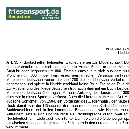
PLATTDEUTSCH
Heddo 
ATENS
- Klootschießer behaupten wacker, sie sei „us Moderspraak“. Doc
Literatursprache hinter sich hat, erläuterte Heddo Peters in einem Vor
Ausführungen begannen um 800. Damals entwickelte sich aus dem Altsäch
Mönchen um 830 in der Form eines germanischen Versepos verfasste
Mittelniederdeutschen weiter, das ab 1200 die norddeutsche Verkehrs-,
gesprochen und spielte in Norddeutschland keine Rolle. Die beide Teile 
Zur Ausbreitung des Niederdeutschen trug auch diesmal ein Buch bei: d
Mittelniederdeutsche übertragen. Mit dem Aufstieg der Hanse nach 130
alles war in dieser Sprache verfasst. Auch die Literatur blühte auf: Au
düdsche Schlömer“ von 1584, ein Vorgänger des „Jedermann“, der heute n
Doch damit war der Höhepunkt der niederdeutschen Kulturblüte übers
Süddeutschland und Italien kommende Bewegungen wie Humanismus, Re
Außerdem setzte sich Hochdeutsch als Rechtssprache durch, weil am 
Hochdeutsch um, 1635 auch die interne. Damit waren die Oldenburger sp
Inzwischen sprachen die gebildeten Schichten in den norddeutschen Städ
verkümmerte.