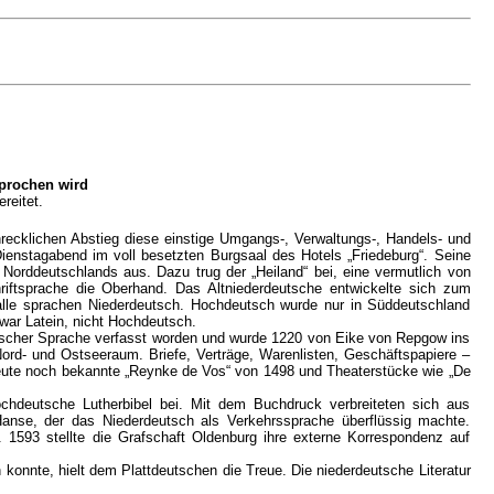
prochen wird
reitet.
hrecklichen Abstieg diese einstige Umgangs-, Verwaltungs-, Handels- und
Dienstagabend im voll besetzten Burgsaal des Hotels „Friedeburg“. Seine
Norddeutschlands aus. Dazu trug der „Heiland“ bei, eine vermutlich von
tsprache die Oberhand. Das Altniederdeutsche entwickelte sich zum
e alle sprachen Niederdeutsch. Hochdeutsch wurde nur in Süddeutschland
 war Latein, nicht Hochdeutsch.
nischer Sprache verfasst worden und wurde 1220 von Eike von Repgow ins
rd- und Ostseeraum. Briefe, Verträge, Warenlisten, Geschäftspapiere –
s heute noch bekannte „Reynke de Vos“ von 1498 und Theaterstücke wie „De
chdeutsche Lutherbibel bei. Mit dem Buchdruck verbreiteten sich aus
nse, der das Niederdeutsch als Verkehrssprache überflüssig machte.
593 stellte die Grafschaft Oldenburg ihre externe Korrespondenz auf
onnte, hielt dem Plattdeutschen die Treue. Die niederdeutsche Literatur