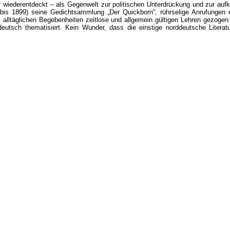
r wiederentdeckt – als Gegenwelt zur politischen Unterdrückung und zur auf
 bis 1899) seine Gedichtsammlung „Der Quickborn“, rührselige Anrufungen e
s alltäglichen Begebenheiten zeitlose und allgemein gültigen Lehren gezog
utsch thematisiert. Kein Wunder, dass die einstige norddeutsche Literatur