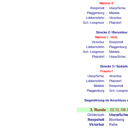
Männer II
Reepsholt
:
Utarp/Schw.
Plaggenburg
:
Middels
Lübbertsfehn
:
Victorbur
Sch.-Leegmoor
:
Pfalzdorf
Strecke 2 / Berumbur
Männer I - Holz
Victorbur
:
Reepsholt
Lübbertsfehn
:
Plaggenburg
Sch.-Leegmoor
:
Middels
Pfalzdorf
:
Utarp/Schw.
Strecke 3 / Südarl
Frauen I
Utarp/Schw.
:
Victorbur
Lübbertsfehn
:
Pfalzdorf
Middels
:
Reepsholt
Plaggenburg
:
Sch.-Leegmo
Siegerehrung im Anschluss a
3. Runde
-
02.01./06.
Ochtersum
:
Utarp/Schw
Reepsholt
:
Blomberg
Victorbur
:
Rahe