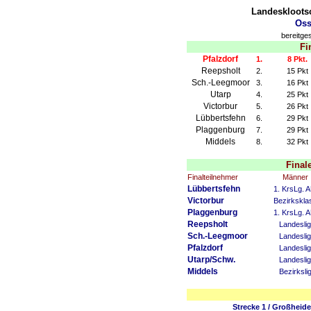
Landesklootsc
Oss
bereitge
Fi
Pfalzdorf
1.
8 Pkt.
Reepsholt
2.
15 Pkt
Sch.-Leegmoor
3.
16 Pkt
Utarp
4.
25 Pkt
Victorbur
5.
26 Pkt
Lübbertsfehn
6.
29 Pkt
Plaggenburg
7.
29 Pkt
Middels
8.
32 Pkt
Final
Finalteilnehmer
Männer 
Lübbertsfehn
1. KrsLg. 
Victorbur
Bezirkskla
Plaggenburg
1. KrsLg. 
Reepsholt
Landesli
Sch.-Leegmoor
Landesli
Pfalzdorf
Landesli
Utarp/Schw.
Landesli
Middels
Bezirksli
Strecke 1 / Großheide