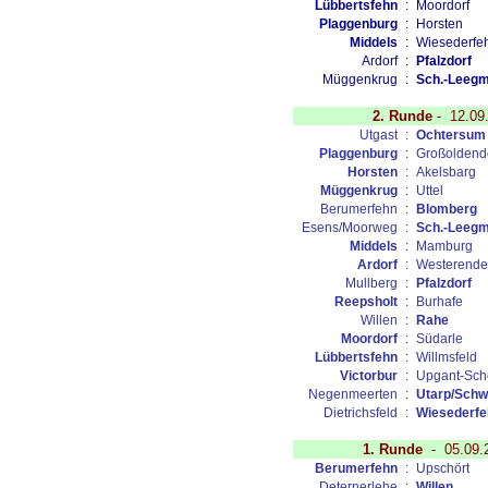
Lübbertsfehn
:
Moordorf
Plaggenburg
:
Horsten
Middels
:
Wiesederfe
Ardorf
:
Pfalzdorf
Müggenkrug
:
Sch.-Leegm
2. Runde
-
12.09
Utgast
:
Ochtersum
Plaggenburg
:
Großoldend
Horsten
:
Akelsbarg
Müggenkrug
:
Uttel
Berumerfehn
:
Blomberg
Esens/Moorweg
:
Sch.-Leeg
Middels
:
Mamburg
Ardorf
:
Westerende
Mullberg
:
Pfalzdorf
Reepsholt
:
Burhafe
Willen
:
Rahe
Moordorf
:
Südarle
Lübbertsfehn
:
Willmsfeld
Victorbur
:
Upgant-Scho
Negenmeerten
:
Utarp/Schw
Dietrichsfeld
:
Wiesederfe
1. Runde
-
05.09.
Berumerfehn
:
Upschört
Deternerlehe
:
Willen