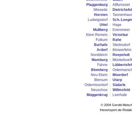
Plaggenburg
:
Altfunixsiel
Wiesede
:
Dietrichsfe
Horsten
:
Tannenhau
Ludwigsdorf
:
Sch.-Leeg
Uttel
:
Hage
Mullberg
:
Eversmeer
Klein Remels
:
Victorbur
Fulkum
:
Rahe
Burhafe
:
Stedesdorf
Ardorf
:
Ihlowerfehn
Norddeich
:
Reepsholt
Mamburg
:
Münkeboe/
Fahne
:
Lübbertsfe
Blomberg
:
Ostermarsc
Neu-Ekels
:
Moordorf
Blersum
:
Utarp
Ostermoordorf
:
Südarle
Neuschoo
:
Willmsfeld
Müggenkrug
:
Leerhafe
© 2004 Gerold Meisc
friesensport.de-Redak