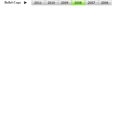
►
Boßel-Cups