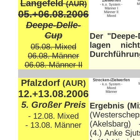
Langefeld
Zielwerfen
M
(AUR)
Mä
- k.o. System -
Männer I
05.+06.08.2006
Männer II
Mixed
Deepe-Delle-
Cup
Der "Deepe-D
lagen nich
05.08. Mixed
Durchführung
06.08. Männer
06.08. Männer II
Pfalzdorf
Strecken-/Zielwerfen
(AUR)
M
- k.o. System -
Mixed
12.+13.08.2006
Männer
5. Großer Preis
Ergebnis (Mi
(Westerschep
- 12.08. Mixed
(Akelsbarg) -
- 13.08. Männer
(4.) Anke Sj