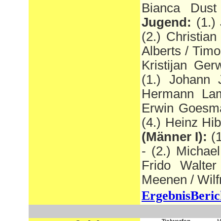
Bianca Dust
Jugend:
(1.)
(2.) Christia
Alberts / Timo
Kristijan Ger
(1.) Johann 
Hermann Lamm
Erwin Goesma
(4.) Heinz H
(Männer I):
(
- (2.) Michae
Frido Walter
Meenen / Wilf
ErgebnisBeric