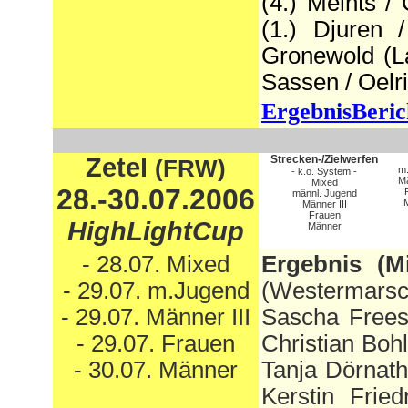
(4.) Meints 
(1.) Djuren 
Gronewold (La
Sassen / Oelr
ErgebnisBeric
Zetel
Strecken-/Zielwerfen
(FRW)
m.
- k.o. System -
Mä
Mixed
28.-30.07.2006
männl. Jugend
M
Männer III
Frauen
HighLightCup
Männer
- 28.07. Mixed
Ergebnis (M
- 29.07. m.Jugend
(Westermarsc
- 29.07. Männer III
Sascha Frees
- 29.07. Frauen
Christian Boh
- 30.07. Männer
Tanja Dörnath
Kerstin Fried