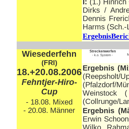
I:
(1.) Hinrich
Dirks / Andr
Dennis Freric
Harms (Sch.-
ErgebnisBeric
Wiesederfehn
Strecken
werfen
M
- k.o. System -
(FRI)
Ergebnis (Mi
18.+20.08.2006
(Reepsholt/U
Fehntjer-Hiro-
(Pfalzdorf/
Cup
Weinstock 
(Collrunge/La
- 18.08. Mixed
- 20.08. Männer
Ergebnis (M
Erwin Schoon 
Wilko Rahman