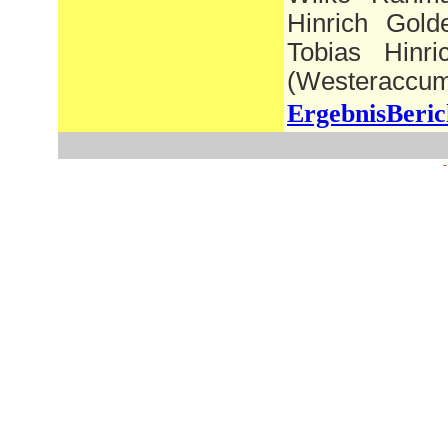
Hinrich Gold
Tobias Hinr
(Westeraccu
ErgebnisBeric