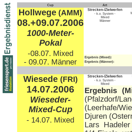
Cup
Art
Hollwege
Strecken-/Zielwerfen
(AMM)
M
- k.o. System -
Mixed
08.+09.07.2006
Männer
1000-Meter-
Pokal
-08.07. Mixed
Ergebnis (Mixed):
- 09.07. Männer
Ergebnis (Männer):
Wiesede
Strecken-/Zielwerfen
(FRI)
- k.o. System -
Mixed
14.07.2006
Ergebnis (Mi
Wieseder-
(Pfalzdorf/La
(Leerhafe/Wi
Mixed-Cup
Djuren (Oster
- 14.07. Mixed
Lars Hadeler