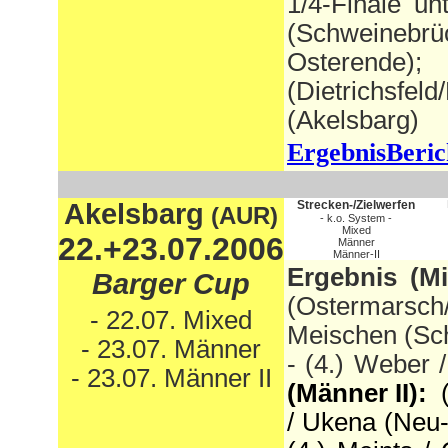
1/4-Finale u
(Schweinebrü
Osterende);
(Dietrichsfel
(Akelsbarg)
ErgebnisBeric
Akelsbarg
Strecken-/Zielwerfen
(AUR)
- k.o. System -
Mixed
22.+23.07.2006
Männer
Männer-II
Ergebnis (Mi
Barger Cup
(Ostermarsch
- 22.07. Mixed
Meischen (Sch
- 23.07. Männer
- (4.) Weber
- 23.07. Männer II
(Männer II):
(
/ Ukena (Neu-