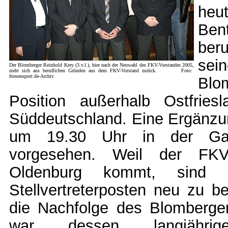
heut
Ben
ber
sei
Der Blomberger Reinhold Krey (3.v.l.), hier nach der Neuwahl des FKV-Vorstandes 2005,
zieht sich aus beruflichen Gründen aus dem FKV-Vorstand zurück. Foto:
friesensport.de-Archiv
Blo
Position außerhalb Ostfriesl
Süddeutschland. Eine Ergänzun
um 19.30 Uhr in der Gasts
vorgesehen. Weil der FKV-
Oldenburg kommt, sind d
Stellvertreterposten neu zu b
die Nachfolge des Blomberge
war dessen langjähri