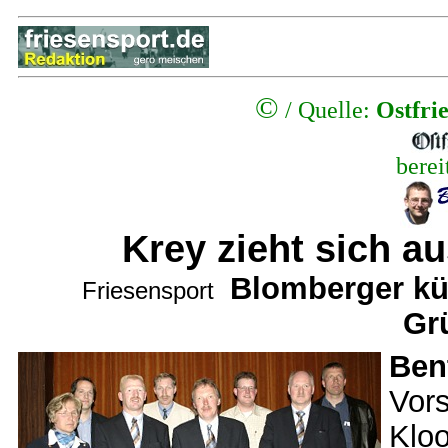
©
/
Quelle:
Ostfri
berei
Krey zieht sich a
Blomberger kün
Friesensport
Gr
Ben
Vor
Klo