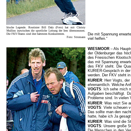
Irische Legende. Routinier Bill Daly (Foto) hat mit Christy
Mullins inzwischen die sportliche Leitung der Iren übernommen.
Die mit Spannung erwartet
Die FKV-Teams sind ihre härtesten Konkurrenten.
Foto: Stromann
viel helfen.“
WIESMOOR
– Als Hauptv
der Oldenburger das höchs
des Friesischen Klootsch
das mit Spannung erwarte
des FKV steht. Die Qual
KURIER-Gespräch in der 
werden. Der FKV steht in d
KURIER
: Herr Vogts, de
ehrenamtlich. Welche Anf
VOGTS
: Ich sehe mich n
Aufgaben beschäftigt. D
Probleme sind. In vielen 
KURIER
: Was reizt Sie a
VOGTS
: Viele scheuen 
Das sollte man den nachf
hatte, habe ich Ja gesagt.
KURIER
: Was sind die 
VOGTS
: Unsere große St
Die Menschen in den Vere