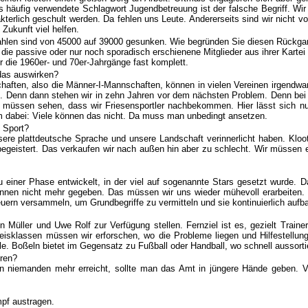
häufig verwendete Schlagwort Jugendbetreuung ist der falsche Begriff. Wi
akterlich geschult werden. Da fehlen uns Leute. Andererseits sind wir nicht 
Zukunft viel helfen.
zahlen sind von 45000 auf 39000 gesunken. Wie begründen Sie diesen Rückg
, die passive oder nur noch sporadisch erschienene Mitglieder aus ihrer Kar
ur die 1960er- und 70er-Jahrgänge fast komplett.
das auswirken?
haften, also die Männer-I-Mannschaften, können in vielen Vereinen irgendwan
ttel. Denn dann stehen wir in zehn Jahren vor dem nächsten Problem. Denn b
r müssen sehen, dass wir Friesensportler nachbekommen. Hier lässt sich nu
 dabei: Viele können das nicht. Da muss man unbedingt ansetzen.
 Sport?
sere plattdeutsche Sprache und unsere Landschaft verinnerlicht haben. Kloo
st begeistert. Das verkaufen wir nach außen hin aber zu schlecht. Wir müssen
u einer Phase entwickelt, in der viel auf sogenannte Stars gesetzt wurde.
Können nicht mehr gegeben. Das müssen wir uns wieder mühevoll erarbeiten
uern versammeln, um Grundbegriffe zu vermitteln und sie kontinuierlich aufb
n Müller und Uwe Rolf zur Verfügung stellen. Fernziel ist es, gezielt Trai
reisklassen müssen wir erforschen, wo die Probleme liegen und Hilfestellu
ule. Boßeln bietet im Gegensatz zu Fußball oder Handball, wo schnell aussor
ren?
n niemanden mehr erreicht, sollte man das Amt in jüngere Hände geben. Vo
mpf austragen.