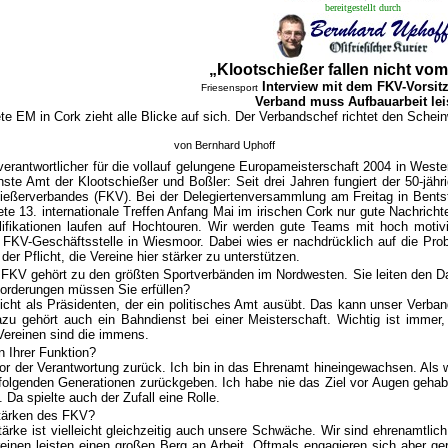
bereitgestellt durch
„Klootschießer fallen nicht vo
Interview mit dem FKV-Vorsit
Friesensport
Verband muss Aufbauarbeit lei
e EM in Cork zieht alle Blicke auf sich. Der Verbandschef richtet den Schein
von Bernhard Uphoff
erantwortlicher für die vollauf gelungene Europameisterschaft 2004 in Weste
te Amt der Klootschießer und Boßler: Seit drei Jahren fungiert der 50-jährig
ießerverbandes (FKV). Bei der Delegiertenversammlung am Freitag in Bentstr
te 13. internationale Treffen Anfang Mai im irischen Cork nur gute Nachricht
ifikationen laufen auf Hochtouren. Wir werden gute Teams mit hoch motivi
FKV-Geschäftsstelle in Wiesmoor. Dabei wies er nachdrücklich auf die Prob
er Pflicht, die Vereine hier stärker zu unterstützen.
r FKV gehört zu den größten Sportverbänden im Nordwesten. Sie leiten den 
orderungen müssen Sie erfüllen?
icht als Präsidenten, der ein politisches Amt ausübt. Das kann unser Verban
azu gehört auch ein Bahndienst bei einer Meisterschaft. Wichtig ist imme
Vereinen sind die immens.
n Ihrer Funktion?
vor der Verantwortung zurück. Ich bin in das Ehrenamt hineingewachsen. Als
olgenden Generationen zurückgeben. Ich habe nie das Ziel vor Augen gehabt
 Da spielte auch der Zufall eine Rolle.
Stärken des FKV?
ärke ist vielleicht gleichzeitig auch unsere Schwäche. Wir sind ehrenamtlich 
inen leisten einen großen Berg an Arbeit. Oftmals engagieren sich aber gerad