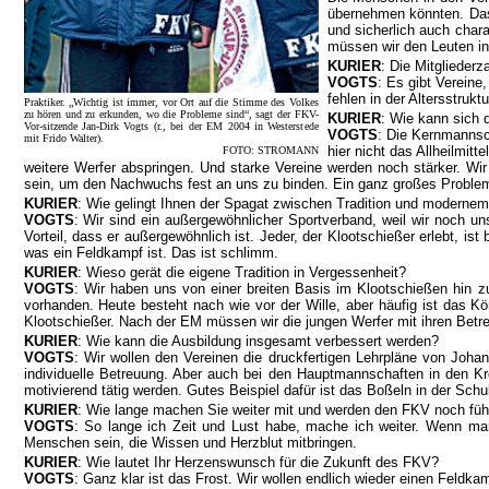
übernehmen könnten. Das 
und sicherlich auch char
müssen wir den Leuten in 
KURIER
: Die Mitglieder
VOGTS
: Es gibt Vereine
fehlen in der Altersstrukt
Praktiker. „Wichtig ist immer, vor Ort auf die Stimme des Volkes
zu hören und zu erkunden, wo die Probleme sind“, sagt der FKV-
KURIER
: Wie kann sich 
Vor-sitzende Jan-Dirk Vogts (r., bei der EM 2004 in Westerstede
VOGTS
: Die Kernmannsc
mit Frido Walter).
hier nicht das Allheilmi
FOTO: STROMANN
wei­tere Werfer abspringen. Und starke Vereine werden noch stärker. Wi
sein, um den Nachwuchs fest an uns zu binden. Ein ganz großes Problem
KURIER
: Wie gelingt Ihnen der Spagat zwischen Tradition und modernem
VOGTS
: Wir sind ein außergewöhnlicher Sportverband, weil wir noch un
Vorteil, dass er außergewöhnlich ist. Jeder, der Klootschießer erlebt, i
was ein Feldkampf ist. Das ist schlimm.
KURIER
: Wieso gerät die eigene Tradition in Vergessenheit?
VOGTS
: Wir haben uns von einer breiten Basis im Klootschießen hin z
vorhanden. Heute besteht nach wie vor der Wille, aber häufig ist das 
Klootschießer. Nach der EM müssen wir die jungen Werfer mit ihren Betre
KURIER
: Wie kann die Ausbildung insgesamt verbessert werden?
VOGTS
: Wir wollen den Vereinen die druckfertigen Lehrpläne von Johan
individuelle Betreuung. Aber auch bei den Hauptmannschaften in den K
motivierend tätig werden. Gutes Beispiel dafür ist das Boßeln in der Sch
KURIER
: Wie lange machen Sie weiter mit und werden den FKV noch füh
VOGTS
: So lange ich Zeit und Lust habe, mache ich weiter. Wenn ma
Menschen sein, die Wissen und Herzblut mitbringen.
KURIER
: Wie lautet Ihr Herzenswunsch für die Zukunft des FKV?
VOGTS
: Ganz klar ist das Frost. Wir wollen endlich wieder einen Feldka