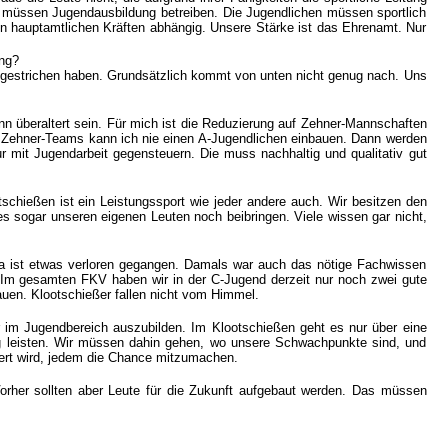
r müssen Jugendausbildung betreiben. Die Jugendlichen müssen sportlich
von hauptamtlichen Kräften abhängig. Unsere Stärke ist das Ehrenamt. Nur
ang?
tei gestrichen haben. Grundsätzlich kommt von unten nicht genug nach. Uns
n überaltert sein. Für mich ist die Reduzierung auf Zehner-Mannschaften
ei Zehner-Teams kann ich nie einen A-Jugendlichen einbauen. Dann werden
r mit Jugendarbeit gegensteuern. Die muss nachhaltig und qualitativ gut
tschießen ist ein Leistungssport wie jeder andere auch. Wir besitzen den
 es sogar unseren eigenen Leuten noch beibringen. Viele wissen gar nicht,
 Da ist etwas verloren gegangen. Damals war auch das nötige Fachwissen
. Im gesamten FKV haben wir in der C-Jugend derzeit nur noch zwei gute
auen. Klootschießer fallen nicht vom Himmel.
ner im Jugendbereich auszubilden. Im Klootschießen geht es nur über eine
ng leisten. Wir müssen dahin gehen, wo unsere Schwachpunkte sind, und
tiert wird, jedem die Chance mitzumachen.
rher sollten aber Leute für die Zukunft aufgebaut werden. Das müssen