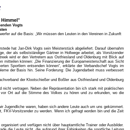
m Himmel“
zenden Vogts
sten
werfer auf die Basis: „Wir müssen den Leuten in den Vereinen in Zukunft
rstede hat Jan-Dirk Vogts sein Meisterstück abgeliefert. Darauf übernahm
e, der als selbstständiger Gärtner in Hollwege arbeitet, als Vorsitzender
eek wird er den Vertretern aus Ostfriesland und Oldenburg mit Blick auf
en mitteilen können: „Die Finanzierung der Europameisterschaft aus Sicht
erten Sportlern entsenden können“, erklärte der Verbandschef Vogts im
leme der Basis hin. Seine Forderung: Die Jugendarbeit muss verbessert
Dachverband der Klootschießer und Boßler aus Ostfriesland und Oldenburg
d nicht vertragen. Neben der Repräsentation bin ich stark mit praktischen
r, vor Ort auf die Stimme des Volkes zu hören und zu erkunden, wo die
 wir Jugendliche waren, haben sich andere Leute auch um uns gekümmert.
, FKV-Vorsitzender zu werden. Wenn ich gefragt worden bin und die Zeit
organisiert und verfügen nicht über hauptamtliche Trainer oder Ausbilder.
e die Leute nicht, die aufgrund ihrer Fähigkeiten die sportliche Leitung