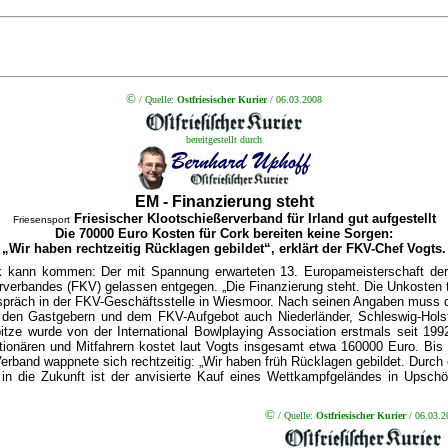
©
/
Quelle:
Ostfriesischer Kurier
/ 06.03.2008
bereitgestellt durch
EM - Finanzierung steht
Friesischer Klootschießerverband für Irland gut aufgestellt
Friesensport
Die 70000 Euro Kosten für Cork bereiten keine Sorgen:
„Wir haben rechtzeitig Rücklagen gebildet“, erklärt der FKV-Chef Vogts.
 kann kommen: Der mit Spannung erwarteten 13. Europameis­terschaft der K
rverbandes (FKV) gelassen entgegen. „Die Finanzierung steht. Die Unkosten tr
räch in der FKV-Geschäftsstelle in Wiesmoor. Nach seinen Angaben muss de
den Gastgebern und dem FKV-Aufgebot auch Nieder­länder, Schleswig-Holstei
tze wurde von der International Bowlplaying Association erstmals seit 199
tionären und Mitfahrern kostet laut Vogts insgesamt etwa 160000 Euro. Bis 
erband wappnete sich rechtzeitig: „Wir haben früh Rücklagen gebildet. Durch ei
n in die Zukunft ist der anvisierte Kauf eines Wettkampfgeländes in Upsch
©
/
Quelle:
Ostfriesischer Kurier
/ 06.03.2