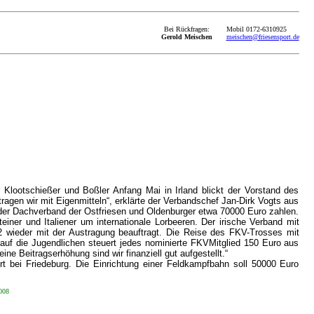
Bei Rückfragen:
Mobil 0172-6310925
Gerold Meischen
meischen@friesensport.de
lootschießer und Boßler Anfang Mai in Irland blickt der Vorstand des
agen wir mit Eigenmitteln“, erklärte der Verbandschef Jan-Dirk Vogts aus
r Dachverband der Ostfriesen und Oldenburger etwa 70000 Euro zahlen.
ner und Italiener um internatio­nale Lorbeeren. Der irische Verband mit
2 wieder mit der Austragung beauftragt. Die Reise des FKV-Trosses mit
auf die Jugendlichen steuert jedes nominierte FKV­Mitglied 150 Euro aus
ne Beitragserhöhung sind wir finanziell gut aufgestellt.“
ört bei Friedeburg. Die Einrichtung einer Feldkampfbahn soll 50000 Euro
008