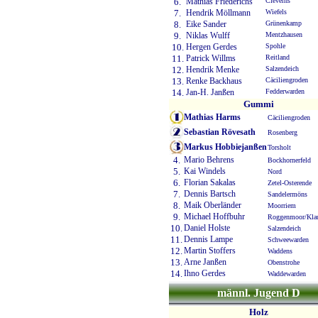
6.
Mathias Friederichs
Cleverns
7.
Hendrik Möllmann
Wiefels
8.
Eike Sander
Grünenkamp
9.
Niklas Wulff
Mentzhausen
10.
Hergen Gerdes
Spohle
11.
Patrick Willms
Reitland
12.
Hendrik Menke
Salzendeich
13.
Renke Backhaus
Cäciliengroden
14.
Jan-H. Janßen
Fedderwarden
Gummi
Mathias Harms
Cäciliengroden
Sebastian Rövesath
Rosenberg
Markus Hobbiejanßen
Torsholt
4.
Mario Behrens
Bockhornerfeld
5.
Kai Windels
Nord
6.
Florian Sakalas
Zetel-Osterende
7.
Dennis Bartsch
Sandelermöns
8.
Maik Oberländer
Moorriem
9.
Michael Hoffbuhr
Roggenmoor/Kla
10.
Daniel Holste
Salzendeich
11.
Dennis Lampe
Schweewarden
12.
Martin Stoffers
Waddens
13.
Arne Janßen
Obenstrohe
14.
Ihno Gerdes
Waddewarden
männl. Jugend D
Holz