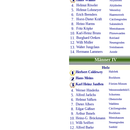
Hans Willms
Altjührden
4.
Helmut Röseler
Altjührden
5.
Helmut Lohmeyer
Westerloy
6.
Erich Beenders
Haarenstroth
7.
Horst-Dieter Kräft
Cäciliengroden
8.
Heino Harms
Salzendeich
9.
Fritz Köpke
Mentzhausen
10.
Karl-Heinz Bruns
Phiesewarden
11.
Burghard Oetken
Reitland
12.
Willi Müller
Neuengroden
13.
Walter Jungclaus
Steinhausen
14.
Hermann Lammers
Astede
Männer IV
Holz
Herbert Coldewey
Halsbek
Hans Meins
Bockhorn
Karl Heinz Janßen
Förrien-Minsen
4.
Werner Hinderks
Westerstederfeld/I.
5.
Alfred Jarlichs
Schortens
6.
Helmut Säfken
Obenstrohe
7.
Dieter Albers
Waddens
8.
Edgar Gäßner
Cäciliengroden
9.
Arthur Ihmels
Bockhorn
10.
Heinz-G. Brückmann
Mentzhausen
11.
Willi Seiffert
Neuengroden
12.
Alfred Barke
Seefeld