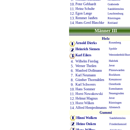
10.
Peter Gebhardt
Grabstede
11.
Heinz Schulte
Sandelermöns
12.
Egon Lange
Leuchtenburg
13.
Remmer Janßen
Rüstringen
14.
Hans-Gerd Blaschke
Reitland
Männer III
Holz
Arnold Dierks
Rosenberg
Heinrich Siemen
Spohle
Karl Eilers
Werstederfeld/Ihor
4.
Wilhelm Fierdag
Halsbek
5.
Werner Theilen
Jever
6.
Manfred Dollmann
Phiesewarden
7.
Karl Neumann
Bockhorn
8.
Günther Thormählen
Kreuzmoor
9.
Karl Schweers
Osterforde
10.
Hans Sommer
Esenshamm
11.
Horst Nowakowski
Neuengroden
12.
Helmut Magnus
Jever
13.
Horst Wilken
Rüstringen
14.
Alfred Hemjeoltmanns
Altenesch
Gummi
Hinni Wolken
Sandelermöns
Heino Onken
Friederikensiel