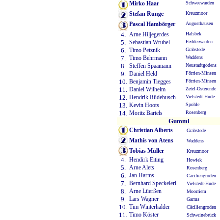
Mirko Haar
Schweewarden
Stefan Runge
Kreuzmoor
Pascal Hambörger
Augusthausen
4.
Arne Hiljegerdes
Halsbek
5.
Sebastian Wrubel
Fedderwarden
6.
Timo Petznik
Grabstede
7.
Timo Behrmann
Waddens
8.
Steffen Spaamann
Neustadtgödens
9.
Daniel Held
Förrien-Minsen
10.
Benjamin Tiegges
Förrien-Minsen
11.
Daniel Wilhelm
Zetel-Osterende
12.
Hendrik Rüdebusch
Vielstedt-Hude
13.
Kevin Hoots
Spohle
14.
Moritz Bartels
Rosenberg
Gummi
Christian Alberts
Grabstede
Mathis von Atens
Waddens
Tobias Müller
Kreuzmoor
4.
Hendirk Eiting
Howiek
5.
Arne Alets
Rosenberg
6.
Jan Harms
Cäciliengroden
7.
Bernhard Speckelerl
Vielstedt-Hude
8.
Arne Lüerßen
Moorriem
9.
Lars Wagner
Garms
10.
Tim Winterhalder
Cäciliengroden
11.
Timo Köster
Schweinebrück