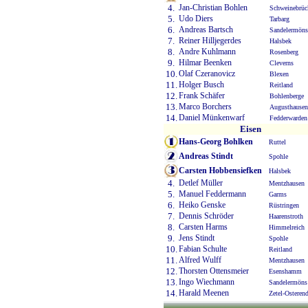
4.
Jan-Christian Bohlen
Schweinebrüc
5.
Udo Diers
Tarbarg
6.
Andreas Bartsch
Sandelermöns
7.
Reiner Hilljegerdes
Halsbek
8.
Andre Kuhlmann
Rosenberg
9.
Hilmar Beenken
Cleverns
10.
Olaf Czeranovicz
Blexen
11.
Holger Busch
Reitland
12.
Frank Schäfer
Bohlenberge
13.
Marco Borchers
Augusthausen
14.
Daniel Münkenwarf
Fedderwarden
Eisen
Hans-Georg Bohlken
Ruttel
Andreas Stindt
Spohle
Carsten Hobbensiefken
Halsbek
4.
Detlef Müller
Mentzhausen
5.
Manuel Feddermann
Garms
6.
Heiko Genske
Rüstringen
7.
Dennis Schröder
Haarenstroth
8.
Carsten Harms
Himmelreich
9.
Jens Stindt
Spohle
10.
Fabian Schulte
Reitland
11.
Alfred Wulff
Mentzhausen
12.
Thorsten Ottensmeier
Esenshamm
13.
Ingo Wiechmann
Sandelermöns
14.
Harald Meenen
Zetel-Osteren