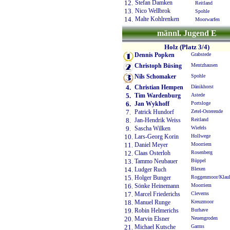
12.
Stefan Damken
Reitland
13.
Nico Wellbrok
Spohle
14.
Malte Kohlrenken
Moorwarfen
männl. Jugend E
Holz (Platz 3/4)
Dennis Popken
Grabstede
Christoph Büsing
Mentzhausen
Nils Schomaker
Spohle
4.
Christian Hempen
Dänikhorst
5.
Tim Wardenburg
Astede
6.
Jan Wykhoff
Portsloge
7.
Patrick Hundorf
Zetel-Osterende
8.
Jan-Hendrik Weiss
Reitland
9.
Sascha Wilken
Wiefels
10.
Lars-Georg Korin
Hollwege
11.
Daniel Meyer
Moorriem
12.
Claas Osterloh
Rosenberg
13.
Tammo Neubauer
Büppel
14.
Ludger Ruch
Blexen
15.
Holger Bunger
Roggenmoor/Klau
16.
Sönke Heinemann
Moorriem
17.
Marcel Friederichs
Cleverns
18.
Manuel Runge
Kreuzmoor
19.
Robin Helmerichs
Burhave
20.
Marvin Elsner
Neuengroden
21.
Michael Kutsche
Garms