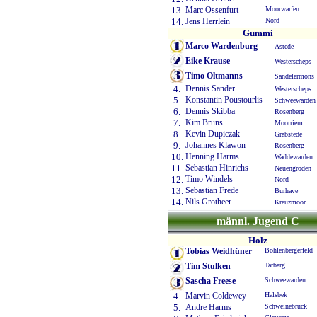
13.
Marc Ossenfurt
Moorwarfen
14.
Jens Herrlein
Nord
Gummi
Marco Wardenburg
Astede
Eike Krause
Westerscheps
Timo Oltmanns
Sandelermöns
4.
Dennis Sander
Westerscheps
5.
Konstantin Poustourlis
Schweewarden
6.
Dennis Skibba
Rosenberg
7.
Kim Bruns
Moorriem
8.
Kevin Dupiczak
Grabstede
9.
Johannes Klawon
Rosenberg
10.
Henning Harms
Waddewarden
11.
Sebastian Hinrichs
Neuengroden
12.
Timo Windels
Nord
13.
Sebastian Frede
Burhave
14.
Nils Grotheer
Kreuzmoor
männl. Jugend C
Holz
Tobias Weidhüner
Bohlenbergerfeld
Tim Stulken
Tarbarg
Sascha Freese
Schweewarden
4.
Marvin Coldewey
Halsbek
5.
Andre Harms
Schweinebrück