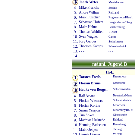
Janek Wefer
Mentzhausen
4.
Mike Frerichs
Spohle
5.
Andre Willms
Reitland
6.
Maik Pülscher
Roggenmoor/Klauh.
7.
Sebastian Höfers
Langendamm/Dang.
8.
Malte Hähne
Leuchtenburg
9.
Thomas Wohlfeil
Blexen
10.
Sven Wagner
Garms
11.
Jörg Gerdes
Steinhausen
12.
Thorsten Kamps
Schweinebrück
13.
- - -
- - -
14.
- - -
- - -
männl. Jugend B
Holz
Torsten Freels
Kreuzmoor
Florian Bruns
Osterforde
Hauke von Bergen
Schweewarden
4.
Ralf Arians
Neustadtgödens
5.
Florian Wiemers
Schweinebrück
6.
Florian Korthe
Moorriem
7.
Sasun Yesajon
Moorburg/Hollr.
8.
Tim Söker
Obenstrohe
9.
Matthias Hülstede
Reitland
10.
Henning Padecken
Rosenberg
11.
Maik Oeltjen
Tarbarg
12.
Dennis Gruner
Wiefels