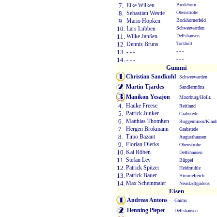
7.
Eike Wilken
Bredehorn
8.
Sebastian Westie
Obenstrohe
9.
Mario Höpken
Bockhornerfeld
10.
Lars Lübben
Schweewarden
11.
Wilke Janßen
Delfshausen
12.
Dennis Bruns
Torsholt
13.
- - -
- - -
14.
- - -
- - -
Gummi
Christian Sandkuhl
Schweewarden
Martin Tjardes
Sandlermöns
Manikon Yesajon
Moorburg/Hollr.
4.
Hauke Freese
Reitland
5.
Patrick Junker
Grabstede
6.
Matthias Thomßen
Roggenmoor/Klauh
7.
Hergen Brokmann
Grabstede
8.
Timo Bazant
Augusthausen
9.
Florian Dierks
Obenstrohe
10.
Kai Röben
Delfshausen
11.
Stefan Ley
Büppel
12.
Patrick Spitzer
Heidmühle
13.
Patrick Bauer
Himmelreich
14.
Max Scheinmaier
Neustadtgödens
Eisen
Andreas Antons
Garms
Henning Pieper
Delfshausen