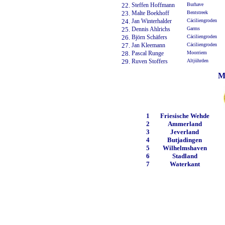
22.
Steffen Hoffmann
Burhave
23.
Malte Boekhoff
Bentstreek
24.
Jan Winterhalder
Cäciliengroden
25.
Dennis Ahlrichs
Garms
26.
Björn Schäfers
Cäciliengroden
27.
Jan Kleemann
Cäciliengroden
28.
Pascal Runge
Moorriem
29.
Ruven Stoffers
Altjührden
Me
1
Friesische Wehde
2
Ammerland
3
Jeverland
4
Butjadingen
5
Wilhelmshaven
6
Stadland
7
Waterkant