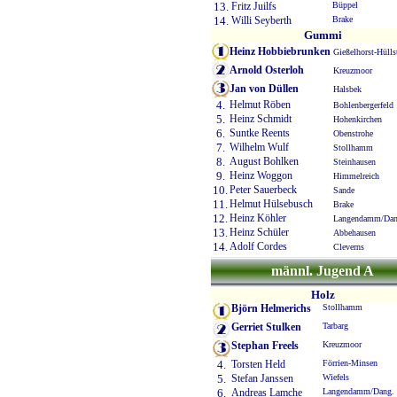
13.
Fritz Juilfs
Büppel
14.
Willi Seyberth
Brake
Gummi
Heinz Hobbiebrunken
Gießelhorst-Hülls
Arnold Osterloh
Kreuzmoor
Jan von Düllen
Halsbek
4.
Helmut Röben
Bohlenbergerfeld
5.
Heinz Schmidt
Hohenkirchen
6.
Suntke Reents
Obenstrohe
7.
Wilhelm Wulf
Stollhamm
8.
August Bohlken
Steinhausen
9.
Heinz Woggon
Himmelreich
10.
Peter Sauerbeck
Sande
11.
Helmut Hülsebusch
Brake
12.
Heinz Köhler
Langendamm/Dan
13.
Heinz Schüler
Abbehausen
14.
Adolf Cordes
Cleverns
männl. Jugend A
Holz
Björn Helmerichs
Stollhamm
Gerriet Stulken
Tarbarg
Stephan Freels
Kreuzmoor
4.
Torsten Held
Förrien-Minsen
5.
Stefan Janssen
Wiefels
6.
Andreas Lamche
Langendamm/Dang.