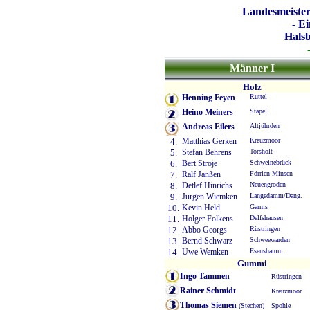
Landesmeister
- E
Halsb
Männer I
Holz
Henning Feyen
Ruttel
Heino Meiners
Stapel
Andreas Eilers
Altjührden
4.
Matthias Gerken
Kreuzmoor
5.
Stefan Behrens
Torsholt
6.
Bert Stroje
Schweinebrück
7.
Ralf Janßen
Förrien-Minsen
8.
Detlef Hinrichs
Neuengroden
9.
Jürgen Wiemken
Langedamm/Dang.
10.
Kevin Held
Garms
11.
Holger Folkens
Delfshausen
12.
Abbo Georgs
Rüstringen
13.
Bernd Schwarz
Schweewarden
14.
Uwe Wemken
Esenshamm
Gummi
Ingo Tammen
Rüstringen
Rainer Schmidt
Kreuzmoor
Thomas Siemen
(Stechen)
Spohle