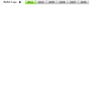
►
Boßel-Cups